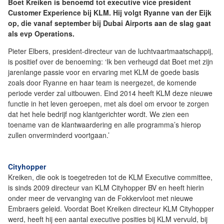
Boet Kreiken is benoemd tot executive vice president
Customer Experience bij KLM. Hij volgt Ryanne van der Eijk
op, die vanaf september bij Dubai Airports aan de slag gaat
als evp Operations.
Pieter Elbers, president-directeur van de luchtvaartmaatschappij,
is positief over de benoeming: ‘Ik ben verheugd dat Boet met zijn
jarenlange passie voor en ervaring met KLM de goede basis
zoals door Ryanne en haar team is neergezet, de komende
periode verder zal uitbouwen. Eind 2014 heeft KLM deze nieuwe
functie in het leven geroepen, met als doel om ervoor te zorgen
dat het hele bedrijf nog klantgerichter wordt. We zien een
toename van de klantwaardering en alle programma’s hierop
zullen onverminderd voortgaan.’
Cityhopper
Kreiken, die ook is toegetreden tot de KLM Executive committee,
is sinds 2009 directeur van KLM Cityhopper BV en heeft hierin
onder meer de vervanging van de Fokkervloot met nieuwe
Embraers geleid. Voordat Boet Kreiken directeur KLM Cityhopper
werd, heeft hij een aantal executive posities bij KLM vervuld, bij