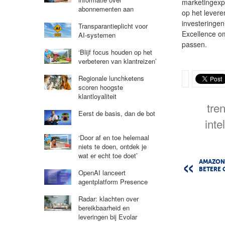
marketingexp
abonnementen aan
op het lever
investeringen
Transparantieplicht voor
Excellence om
AI-systemen
passen.
‘Blijf focus houden op het
verbeteren van klantreizen’
Regionale lunchketens
scoren hoogste
klantloyaliteit
tre
Eerst de basis, dan de bot
inte
‘Door af en toe helemaal
niets te doen, ontdek je
wat er echt toe doet’
AMAZON 
BETERE 
OpenAI lanceert
agentplatform Presence
Radar: klachten over
bereikbaarheid en
leveringen bij Evolar