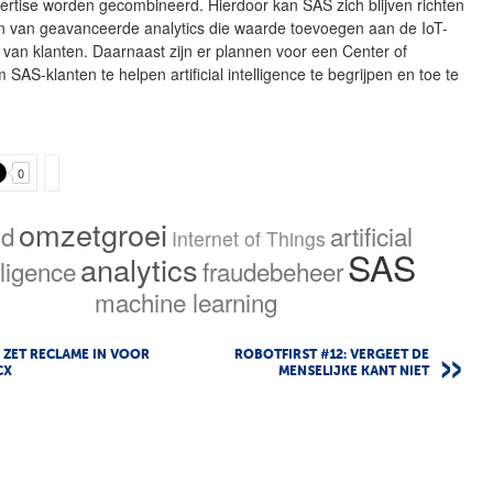
ertise worden gecombineerd. Hierdoor kan SAS zich blijven richten
en van geavanceerde analytics die waarde toevoegen aan de IoT-
 van klanten. Daarnaast zijn er plannen voor een Center of
 SAS-klanten te helpen artificial intelligence te begrijpen en toe te
0
omzetgroei
nd
artificial
Internet of Things
SAS
analytics
lligence
fraudebeheer
machine learning
ZET RECLAME IN VOOR
ROBOTFIRST #12: VERGEET DE
CX
MENSELIJKE KANT NIET