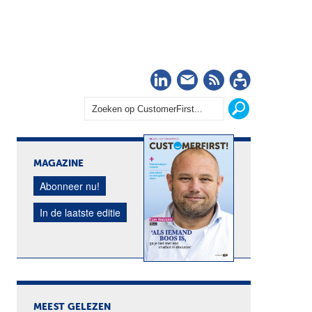
LinkedIn
Nieuwsbrief
RSS
Abonn
MAGAZINE
Abonneer nu!
In de laatste editie
MEEST GELEZEN