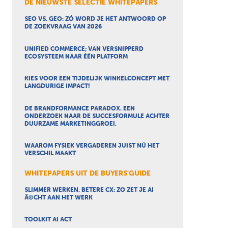
DE NIEUWSTE SELECTIE WHITEPAPERS
SEO VS. GEO: ZÓ WORD JE HET ANTWOORD OP
DE ZOEKVRAAG VAN 2026
UNIFIED COMMERCE; VAN VERSNIPPERD
ECOSYSTEEM NAAR ÉÉN PLATFORM
KIES VOOR EEN TIJDELIJK WINKELCONCEPT MET
LANGDURIGE IMPACT!
DE BRANDFORMANCE PARADOX. EEN
ONDERZOEK NAAR DE SUCCESFORMULE ACHTER
DUURZAME MARKETINGGROEI.
WAAROM FYSIEK VERGADEREN JUIST NÚ HET
VERSCHIL MAAKT
WHITEPAPERS UIT DE BUYERS'GUIDE
SLIMMER WERKEN, BETERE CX: ZO ZET JE AI
Ã©CHT AAN HET WERK
TOOLKIT AI ACT