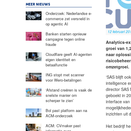
MEER NIEUWS
Onderzoek: Nederlandse e-
commerce zet versneld in
op agentic AI
12 februari 20
Banken starten opnieuw
campagne tegen online
Analytics-ex
fraude
groei van 1,
naar oplossi
Cloudflare geeft AI-agenten
eigen identiteit en
risicobeheer
betaalfunctie
omzetgroei.
ING stopt met scanner
‘SAS blijft oo
voor Wero-betalingen
intelligence 
director SAS 
‘Afstand creëren is vaak de
geboekt in 20
snelste manier om
scherper te zien’
interface van
mogelijkhede
Bol past platform aan na
inzichten uit 
ACM-onderzoek
ACM: CVmaker past
Het bedrijf h
informatie over