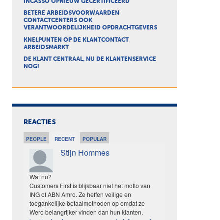
INCASSO OPNIEUW GECERTIFICEERD
BETERE ARBEIDSVOORWAARDEN
CONTACTCENTERS OOK
VERANTWOORDELIJKHEID OPDRACHTGEVERS
KNELPUNTEN OP DE KLANTCONTACT
ARBEIDSMARKT
DE KLANT CENTRAAL, NU DE KLANTENSERVICE
NOG!
REACTIES
PEOPLE
RECENT
POPULAR
Stijn Hommes
Wat nu?
Customers First is blijkbaar niet het motto van
ING of ABN Amro. Ze heffen veilige en
toegankelijke betaalmethoden op omdat ze
Wero belangrijker vinden dan hun klanten.