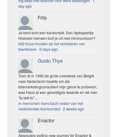
ing stopt met scanner voor wero betalingen
·
1
day ago
Frits
Je bent echt een kantoorpik. Een laptoppertje.
Hoeveel mensen buit je uit met minimumloon?
blijf focus houden op het verbeteren van
klantreizen
·
5 days ago
Guido Thys
Toen ik in 1990 de grote oversteek van België
naar Nederland maakte om als
telemarketingconsultant mijn geluk te proberen,
was Hans al een gevestigde waarde en dé man
"to talk to"....
in memoriam hans bach nestor van het
nederlandse klantcontact
·
2 weeks ago
Enactor
Absolutely exiting new journey for Enactor &