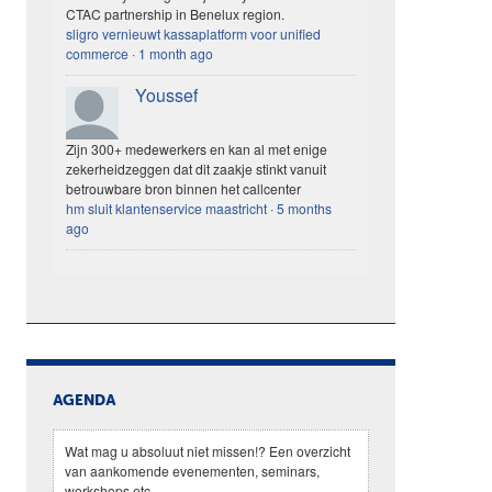
CTAC partnership in Benelux region.
sligro vernieuwt kassaplatform voor unified
commerce
·
1 month ago
Youssef
Zijn 300+ medewerkers en kan al met enige
zekerheidzeggen dat dit zaakje stinkt vanuit
betrouwbare bron binnen het callcenter
hm sluit klantenservice maastricht
·
5 months
ago
AGENDA
Wat mag u absoluut niet missen!? Een overzicht
van aankomende evenementen, seminars,
workshops etc.