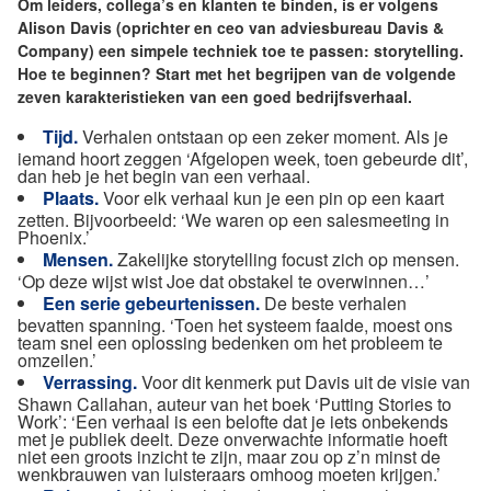
Om leiders, collega’s en klanten te binden, is er volgens
Alison Davis (oprichter en ceo van adviesbureau Davis &
Company) een simpele techniek toe te passen: storytelling.
Hoe te beginnen? Start met het begrijpen van de volgende
zeven karakteristieken van een goed bedrijfsverhaal.
Tijd.
Verhalen ontstaan op een zeker moment. Als je
iemand hoort zeggen ‘Afgelopen week, toen gebeurde dit’,
dan heb je het begin van een verhaal.
Plaats.
Voor elk verhaal kun je een pin op een kaart
zetten. Bijvoorbeeld: ‘We waren op een salesmeeting in
Phoenix.’
Mensen.
Zakelijke storytelling focust zich op mensen.
‘Op deze wijst wist Joe dat obstakel te overwinnen…’
Een serie gebeurtenissen.
De beste verhalen
bevatten spanning. ‘Toen het systeem faalde, moest ons
team snel een oplossing bedenken om het probleem te
omzeilen.’
Verrassing.
Voor dit kenmerk put Davis uit de visie van
Shawn Callahan, auteur van het boek ‘Putting Stories to
Work’: ‘Een verhaal is een belofte dat je iets onbekends
met je publiek deelt. Deze onverwachte informatie hoeft
niet een groots inzicht te zijn, maar zou op z’n minst de
wenkbrauwen van luisteraars omhoog moeten krijgen.’