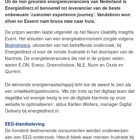
Uit de tien grootste energieleveranciers van Nederland is
Energiedirect.nl benoemd tot leverancier van de beste
onbewuste ‘customer experience journey’. Vandebron won
zilver en Essent nam brons mee naar huis.
De prijzen werden laatst uitgereikt op het Neuro Usability Insights
Event. Het afsluiten van een energieabonnement zorgde volgens
Braingineers
, uitvoerder van het betreffende onderzoek, bij
Energiedirect.nl voor de minste frustratie in het doorlopen van de
klantreis. De energieleveranciers die niet in de prijzen vielen,
waren E.ON, Eneco, Greenchoioce, NLE, Nuon en Oxxio en
Qurrent.
De winnende energiemaatschappij licht toe de award te zien als
een ontwikkelingsstimulans. ‘We zijn trots op het digitaal team dat
dagelijks vol energie bezig is om de digitale klantreis op onze
website te optimaliseren’, aldus Karlien Wolters, manager Digital
Delivery bij energiedirect.nl.
EEG-klantbeleving
De honderd deelnemende consumenten werden onderworpen
aan een EEG-onderzoek. Hieruit bleek waar mensen frustratie bij