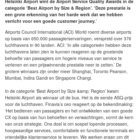
Helsinki Airport wint de Airport Service Quality Awards in de
categorie ‘Best Airport by Size & Region’. ‘Deze prestatie is
een grote erkenning van het harde werk dat we hebben
verricht voor een goede customer journey.’
Airports Council International (ACI) World roemt diverse airports
op basis van 650.000 passagierservaringen, verspreid over 376
luchthavens in 90 landen. ACI: 'In alle categorieën hebben deze
luchthavens laten zien te kunnen reageren op de groeiende
behoefte van passagiers om hogere niveaus van service te
verlenen en een prijswinnende prestatie neer te zetten.’ De
grotere winnaars zijn onder meer Shanghai, Toronto Pearson,
Mumbai, Indira Gandi en Singapore Changi.
In de categorie ‘Best Airport by Size &amp; Region’ kwam
Helsinki Airport als winnaar uit de bus. Het is de eerste ASQ-prijs
voor de luchthaven. Finavia’s ceo reageert op de bekendmaking:
‘Het bedienen van passagiers en het ontwikkelen van een goede
CX op basis van hun behoeften en verwachtingen, vormt de kern
van onze strategie. Ons doel is om soepel lopende processen,
hoogwaardige services, comfortabele en functionele terminals en
vriendelijke klantenservice te leveren. We werken eraan om dit