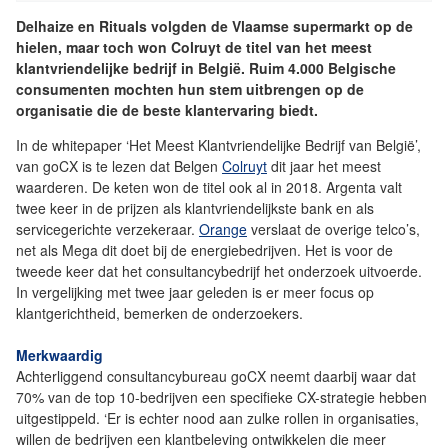
Delhaize en Rituals volgden de Vlaamse supermarkt op de
hielen, maar toch won Colruyt de titel van het meest
klantvriendelijke bedrijf in België. Ruim 4.000 Belgische
consumenten mochten hun stem uitbrengen op de
organisatie die de beste klantervaring biedt.
In de whitepaper ‘Het Meest Klantvriendelijke Bedrijf van België’,
van goCX is te lezen dat Belgen
Colruyt
dit jaar het meest
waarderen. De keten won de titel ook al in 2018. Argenta valt
twee keer in de prijzen als klantvriendelijkste bank en als
servicegerichte verzekeraar.
Orange
verslaat de overige telco’s,
net als Mega dit doet bij de energiebedrijven. Het is voor de
tweede keer dat het consultancybedrijf het onderzoek uitvoerde.
In vergelijking met twee jaar geleden is er meer focus op
klantgerichtheid, bemerken de onderzoekers.
Merkwaardig
Achterliggend consultancybureau goCX neemt daarbij waar dat
70% van de top 10-bedrijven een specifieke CX-strategie hebben
uitgestippeld. ‘Er is echter nood aan zulke rollen in organisaties,
willen de bedrijven een klantbeleving ontwikkelen die meer