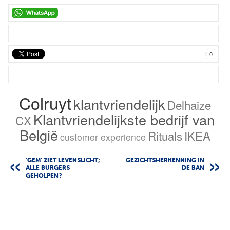
0
Colruyt
klantvriendelijk
Delhaize
Klantvriendelijkste bedrijf van
CX
België
Rituals
IKEA
customer experience
‘GEM’ ZIET LEVENSLICHT;
GEZICHTSHERKENNING IN
ALLE BURGERS
DE BAN
GEHOLPEN?