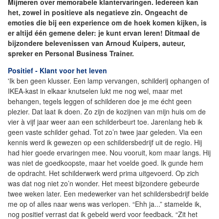
Mijmeren over memorabele klantervaringen. Iedereen kan
het, zowel in positieve als negatieve zin. Ongeacht de
emoties die bij een experience om de hoek komen kijken, is
er altijd één gemene deler: je kunt ervan leren! Ditmaal de
bijzondere belevenissen van Arnoud Kuipers, auteur,
spreker en Personal Business Trainer.
Positief - Klant voor het leven
'Ik ben geen klusser. Een lamp vervangen, schilderij ophangen of
IKEA-kast in elkaar knutselen lukt me nog wel, maar met
behangen, tegels leggen of schilderen doe je me écht geen
plezier. Dat laat ik doen. Zo zijn de kozijnen van mijn huis om de
vier à vijf jaar weer aan een schilderbeurt toe. Jarenlang heb ik
geen vaste schilder gehad. Tot zo’n twee jaar geleden. Via een
kennis werd ik gewezen op een schildersbedrijf uit de regio. Hij
had hier goede ervaringen mee. Nou vooruit, kom maar langs. Hij
was niet de goedkoopste, maar het voelde goed. Ik gunde hem
de opdracht. Het schilderwerk werd prima uitgevoerd. Op zich
was dat nog niet zo’n wonder. Het meest bijzondere gebeurde
twee weken later. Een medewerker van het schildersbedrijf belde
me op of alles naar wens was verlopen. “Ehh ja...” stamelde ik,
nog positief verrast dat ik gebeld werd voor feedback. “Zit het