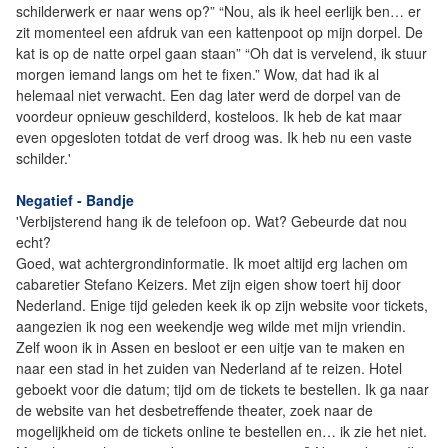
schilderwerk er naar wens op?” “Nou, als ik heel eerlijk ben… er
zit momenteel een afdruk van een kattenpoot op mijn dorpel. De
kat is op de natte orpel gaan staan” “Oh dat is vervelend, ik stuur
morgen iemand langs om het te fixen.” Wow, dat had ik al
helemaal niet verwacht. Een dag later werd de dorpel van de
voordeur opnieuw geschilderd, kosteloos. Ik heb de kat maar
even opgesloten totdat de verf droog was. Ik heb nu een vaste
schilder.'
Negatief - Bandje
'Verbijsterend hang ik de telefoon op. Wat? Gebeurde dat nou
echt?
Goed, wat achtergrondinformatie. Ik moet altijd erg lachen om
cabaretier Stefano Keizers. Met zijn eigen show toert hij door
Nederland. Enige tijd geleden keek ik op zijn website voor tickets,
aangezien ik nog een weekendje weg wilde met mijn vriendin.
Zelf woon ik in Assen en besloot er een uitje van te maken en
naar een stad in het zuiden van Nederland af te reizen. Hotel
geboekt voor die datum; tijd om de tickets te bestellen. Ik ga naar
de website van het desbetreffende theater, zoek naar de
mogelijkheid om de tickets online te bestellen en… ik zie het niet.