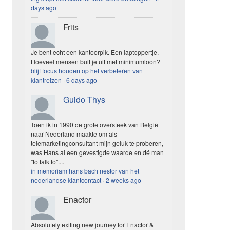
days ago
Frits
Je bent echt een kantoorpik. Een laptoppertje.
Hoeveel mensen buit je uit met minimumloon?
blijf focus houden op het verbeteren van
klantreizen
·
6 days ago
Guido Thys
Toen ik in 1990 de grote oversteek van België
naar Nederland maakte om als
telemarketingconsultant mijn geluk te proberen,
was Hans al een gevestigde waarde en dé man
"to talk to"....
in memoriam hans bach nestor van het
nederlandse klantcontact
·
2 weeks ago
Enactor
Absolutely exiting new journey for Enactor &