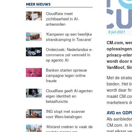
MEER NIEUWS
Cloudflare meet
zichtbaarheid in AI-
antwoorden
6 juli 2021
'Kamperen op een heerlijke
strandcamping in Toscane'
CM.com, wer
oplossingen
Onderzoek: Nederlandse e-
privacy-vrie
commerce zet versneld in
op agentic AI
wordt door 
VanMoof, Sim
Banken starten opnieuw
campagne tegen online
Met de strat
fraude
bieden. Het b
wordt daar fi
Cloudflare geeft AI-agenten
maakt CM.com
eigen identiteit en
betaalfunctie
marketeers de
ING stopt met scanner
AVG en GDP
voor Wero-betalingen
Als aanbiede
CM.com. In h
‘Afstand creëren is vaak de
met elkaar v
snelste manier om