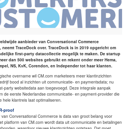
eldwijde aanbieder van Conversational Commerce
, neemt TraceDock over. TraceDock is in 2019 opgericht om
ndelijke first-party datacollectie mogelijk te maken. De startup
meer dan 500 websites gebruikt en rekent onder meer Hema,
pel, NS, KvK, Corendon, en Independer tot haar klanten.
egische overname wil CM.com marketeers meer klantinzichten
edrijf bood al inzichten uit communicatie- en paymentsdata; nu
rst-party websitedata aan toegevoegd. Deze integrale aanpak
 de eerste Nederlandse communicatie- en payment-provider die
 hele klantreis laat optimaliseren.
R-proof
r van Conversational Commerce is data van groot belang voor
et platform van CM.com wordt data uit communicatie en betalingen
erbonden, waardoor nieuwe klantinzichten ontstaan. Dat moet