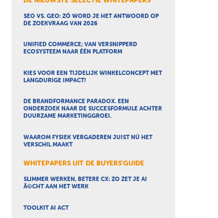
DE NIEUWSTE SELECTIE WHITEPAPERS
SEO VS. GEO: ZÓ WORD JE HET ANTWOORD OP
DE ZOEKVRAAG VAN 2026
UNIFIED COMMERCE; VAN VERSNIPPERD
ECOSYSTEEM NAAR ÉÉN PLATFORM
KIES VOOR EEN TIJDELIJK WINKELCONCEPT MET
LANGDURIGE IMPACT!
DE BRANDFORMANCE PARADOX. EEN
ONDERZOEK NAAR DE SUCCESFORMULE ACHTER
DUURZAME MARKETINGGROEI.
WAAROM FYSIEK VERGADEREN JUIST NÚ HET
VERSCHIL MAAKT
WHITEPAPERS UIT DE BUYERS'GUIDE
SLIMMER WERKEN, BETERE CX: ZO ZET JE AI
Ã©CHT AAN HET WERK
TOOLKIT AI ACT