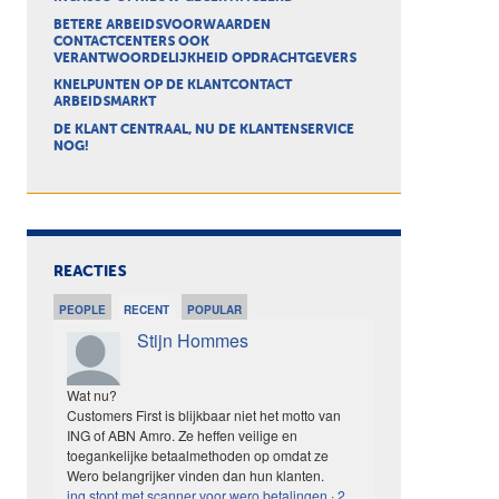
BETERE ARBEIDSVOORWAARDEN
CONTACTCENTERS OOK
VERANTWOORDELIJKHEID OPDRACHTGEVERS
KNELPUNTEN OP DE KLANTCONTACT
ARBEIDSMARKT
DE KLANT CENTRAAL, NU DE KLANTENSERVICE
NOG!
REACTIES
PEOPLE
RECENT
POPULAR
Stijn Hommes
Wat nu?
Customers First is blijkbaar niet het motto van
ING of ABN Amro. Ze heffen veilige en
toegankelijke betaalmethoden op omdat ze
Wero belangrijker vinden dan hun klanten.
ing stopt met scanner voor wero betalingen
·
2