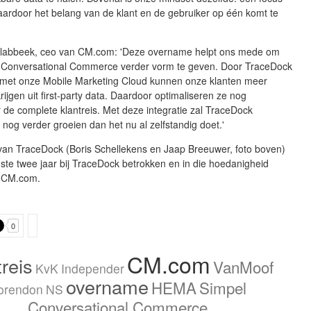
aardoor het belang van de klant en de gebruiker op één komt te
labbeek, ceo van CM.com: 'Deze overname helpt ons mede om
p Conversational Commerce verder vorm te geven. Door TraceDock
n met onze Mobile Marketing Cloud kunnen onze klanten meer
krijgen uit first-party data. Daardoor optimaliseren ze nog
 de complete klantreis. Met deze integratie zal TraceDock
l nog verder groeien dan het nu al zelfstandig doet.'
van TraceDock (Boris Schellekens en Jaap Breeuwer, foto boven)
nste twee jaar bij TraceDock betrokken en in die hoedanigheid
j CM.com.
0
CM.com
treis
VanMoof
KvK
Independer
overname
HEMA
Simpel
orendon
NS
Conversational Commerce