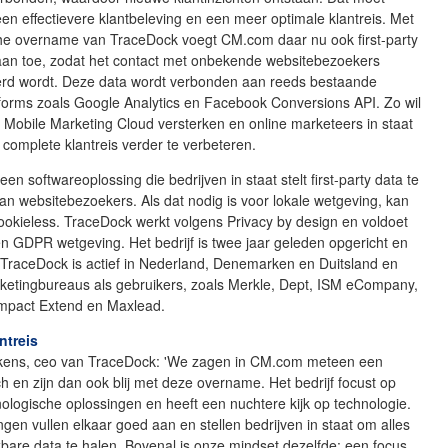
en effectievere klantbeleving en een meer optimale klantreis. Met
che overname van TraceDock voegt CM.com daar nu ook first-party
aan toe, zodat het contact met onbekende websitebezoekers
erd wordt. Deze data wordt verbonden aan reeds bestaande
tforms zoals Google Analytics en Facebook Conversions API. Zo wil
Mobile Marketing Cloud versterken en online marketeers in staat
 complete klantreis verder te verbeteren.
en softwareoplossing die bedrijven in staat stelt first-party data te
n websitebezoekers. Als dat nodig is voor lokale wetgeving, kan
cookieless. TraceDock werkt volgens Privacy by design en voldoet
n GDPR wetgeving. Het bedrijf is twee jaar geleden opgericht en
 TraceDock is actief in Nederland, Denemarken en Duitsland en
rketingbureaus als gebruikers, zoals Merkle, Dept, ISM eCompany,
 Impact Extend en Maxlead.
ntreis
ekens, ceo van TraceDock: 'We zagen in CM.com meteen een
h en zijn dan ook blij met deze overname. Het bedrijf focust op
ologische oplossingen en heeft een nuchtere kijk op technologie.
gen vullen elkaar goed aan en stellen bedrijven in staat om alles
kbare data te halen. Bovenal is onze mindset dezelfde: een focus