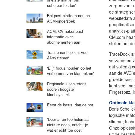
zorgen voor e
scherper te zien’
de strategis
Bol past platform aan na
websitedata 
ACM-onderzoek
geoptimalise
analytics-pla
ACM: CVmaker past
informatie over
CM.com haar 
abonnementen aan
stellen om de
Transparantieplicht voor
TraceDock is e
AI-systemen
verzamelen va
dat volledig 
‘Blijf focus houden op het
aan de AVG e
verbeteren van klantreizen’
groeide snel:
Regionale lunchketens
kent veel ma
scoren hoogste
Fingerspitz,
klantloyaliteit
Optimale kla
Eerst de basis, dan de bot
Boris Schell
logische matc
‘Door af en toe helemaal
slimme, techn
niets te doen, ontdek je
Onze oplossin
wat er echt toe doet’
uit de beschi