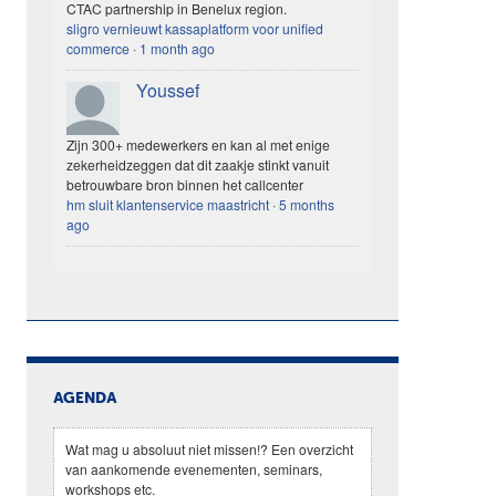
CTAC partnership in Benelux region.
sligro vernieuwt kassaplatform voor unified
commerce
·
1 month ago
Youssef
Zijn 300+ medewerkers en kan al met enige
zekerheidzeggen dat dit zaakje stinkt vanuit
betrouwbare bron binnen het callcenter
hm sluit klantenservice maastricht
·
5 months
ago
AGENDA
Wat mag u absoluut niet missen!? Een overzicht
van aankomende evenementen, seminars,
workshops etc.