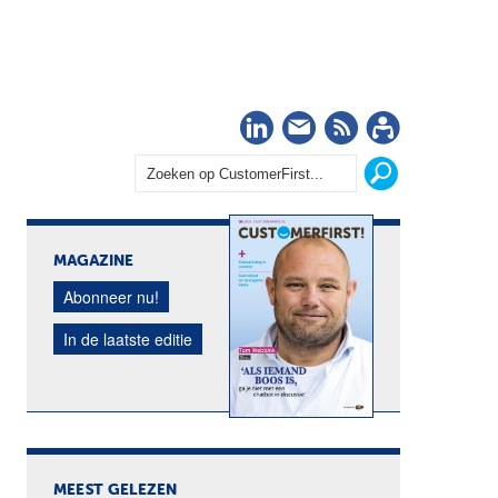
LinkedIn
Nieuwsbrief
RSS
Abonn
MAGAZINE
Abonneer nu!
In de laatste editie
MEEST GELEZEN