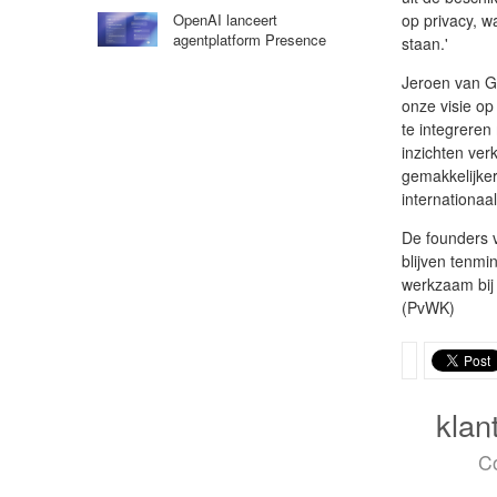
op privacy, w
OpenAI lanceert
agentplatform Presence
staan.'
Jeroen van G
onze visie o
te integrere
inzichten ver
gemakkelijker
internationaa
De founders 
blijven tenmi
werkzaam bi
(PvWK)
klan
C