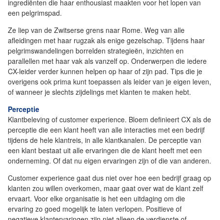
ingrediënten die haar enthousiast maakten voor het lopen van
een pelgrimspad.
Ze liep van de Zwitserse grens naar Rome. Weg van alle
afleidingen met haar rugzak als enige gezelschap. Tijdens haar
pelgrimswandelingen borrelden strategieën, inzichten en
parallellen met haar vak als vanzelf op. Onderwerpen die iedere
CX-leider verder kunnen helpen op haar of zijn pad. Tips die je
overigens ook prima kunt toepassen als leider van je eigen leven,
of wanneer je slechts zijdelings met klanten te maken hebt.
Perceptie
Klantbeleving of customer experience. Bloem definieert CX als de
perceptie die een klant heeft van alle interacties met een bedrijf
tijdens de hele klantreis, in alle klantkanalen. De perceptie van
een klant bestaat uit alle ervaringen die de klant heeft met een
onderneming. Of dat nu eigen ervaringen zijn of die van anderen.
Customer experience gaat dus niet over hoe een bedrijf graag op
klanten zou willen overkomen, maar gaat over wat de klant zelf
ervaart. Voor elke organisatie is het een uitdaging om die
ervaring zo goed mogelijk te laten verlopen. Positieve of
negatieve klantervaringen zijn niet alleen de verdienste of