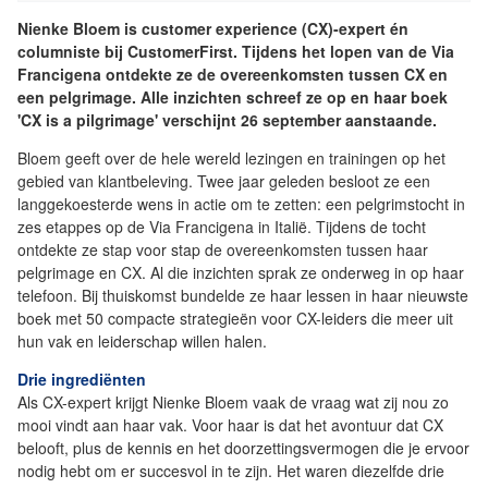
Nienke Bloem is customer experience (CX)-expert én
columniste bij CustomerFirst. Tijdens het lopen van de Via
Francigena ontdekte ze de overeenkomsten tussen CX en
een pelgrimage. Alle inzichten schreef ze op en haar boek
'CX is a pilgrimage' verschijnt 26 september aanstaande.
Bloem geeft over de hele wereld lezingen en trainingen op het
gebied van klantbeleving. Twee jaar geleden besloot ze een
langgekoesterde wens in actie om te zetten: een pelgrimstocht in
zes etappes op de Via Francigena in Italië. Tijdens de tocht
ontdekte ze stap voor stap de overeenkomsten tussen haar
pelgrimage en CX. Al die inzichten sprak ze onderweg in op haar
telefoon. Bij thuiskomst bundelde ze haar lessen in haar nieuwste
boek met 50 compacte strategieën voor CX-leiders die meer uit
hun vak en leiderschap willen halen.
Drie ingrediënten
Als CX-expert krijgt Nienke Bloem vaak de vraag wat zij nou zo
mooi vindt aan haar vak. Voor haar is dat het avontuur dat CX
belooft, plus de kennis en het doorzettingsvermogen die je ervoor
nodig hebt om er succesvol in te zijn. Het waren diezelfde drie