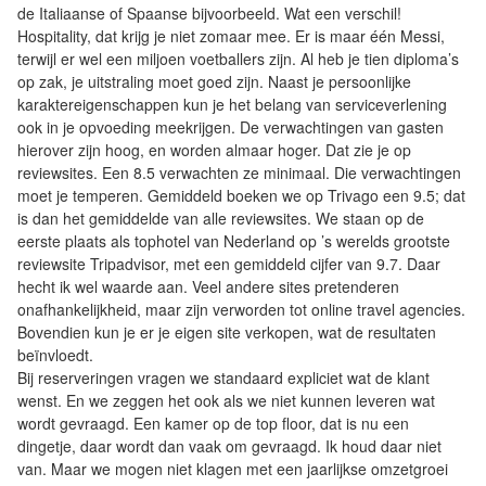
de Italiaanse of Spaanse bijvoorbeeld. Wat een verschil!
Hospitality, dat krijg je niet zomaar mee. Er is maar één Messi,
terwijl er wel een miljoen voetballers zijn. Al heb je tien diploma’s
op zak, je uitstraling moet goed zijn. Naast je persoonlijke
karaktereigenschappen kun je het belang van serviceverlening
ook in je opvoeding meekrijgen. De verwachtingen van gasten
hierover zijn hoog, en worden almaar hoger. Dat zie je op
reviewsites. Een 8.5 verwachten ze minimaal. Die verwachtingen
moet je temperen. Gemiddeld boeken we op Trivago een 9.5; dat
is dan het gemiddelde van alle reviewsites. We staan op de
eerste plaats als tophotel van Nederland op ’s werelds grootste
reviewsite Tripadvisor, met een gemiddeld cijfer van 9.7. Daar
hecht ik wel waarde aan. Veel andere sites pretenderen
onafhankelijkheid, maar zijn verworden tot online travel agencies.
Bovendien kun je er je eigen site verkopen, wat de resultaten
beïnvloedt.
Bij reserveringen vragen we standaard expliciet wat de klant
wenst. En we zeggen het ook als we niet kunnen leveren wat
wordt gevraagd. Een kamer op de top floor, dat is nu een
dingetje, daar wordt dan vaak om gevraagd. Ik houd daar niet
van. Maar we mogen niet klagen met een jaarlijkse omzetgroei