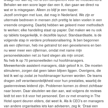
Behalen we een score lager dan een 9, dan gaan we direct na
wat er is misgegaan. Alleen zo blijf je een topper.
Jezelf omringen met luxe, dat mag in Nederland. We zijn er
uitermate bedreven in mensen zich prettig te laten voelen in een
vreemde omgeving. Daarbij hebben we geleerd meer methodisch
te werken; elke handeling staat op papier. Dat maken we nu ook
op tablets toegankelijk, in dezelfde layout. Standaardisatie, is de
volgende stap in verdere professionalisering. Ik ben begonnen
als een cijferman, heb me getraind tot een gevoelsmens en ben
nu weer meer een cijferman, omdat met name mijn
personeelskosten net zo hard stegen als mijn omzet.
Nu heb ik op 70 personeelleden nul hoofdmanagers.
Meewerkende assistent-managers, dáár geloof ik in. Die moeten
stimuleren, zorgen dat geen taken blijven liggen. Overigens, die
leid ik wel op zodat ze hoofdmanager kunnen worden. De teams
dragen zelf verantwoordelijkheid voor hun prestaties, waarbij de
gastenreviews leidend zijn. Problemen komen zo direct zichtbaar
naar boven. Daar sleutelen we dan aan, wat volgens de reviews
leidt tot een 9.8 voor het personeel. Een cv met ervaring in The
Hotel opent deuren elders, dat weet ik. Als ik CEO’s en managers
van andere organisaties iets kan adviseren, zeg ik: ‘Draai een