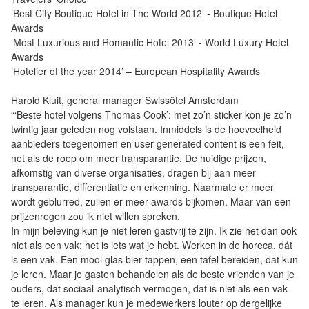
‘Best City Boutique Hotel in The World 2012’ - Boutique Hotel
Awards
‘Most Luxurious and Romantic Hotel 2013’ - World Luxury Hotel
Awards
‘Hotelier of the year 2014’ – European Hospitality Awards
Harold Kluit, general manager ­Swissôtel Amsterdam
“‘Beste hotel volgens Thomas Cook’: met zo’n sticker kon je zo’n
twintig jaar geleden nog volstaan. Inmiddels is de hoeveelheid
aanbieders toegenomen en user generated content is een feit,
net als de roep om meer transparantie. De huidige prijzen,
afkomstig van diverse organisaties, dragen bij aan meer
transparantie, differentiatie en erkenning. Naarmate er meer
wordt geblurred, zullen er meer awards bijkomen. Maar van een
prijzenregen zou ik niet willen spreken.
In mijn beleving kun je niet leren gastvrij te zijn. Ik zie het dan ook
niet als een vak; het is iets wat je hebt. Werken in de horeca, dát
is een vak. Een mooi glas bier tappen, een tafel bereiden, dat kun
je leren. Maar je gasten behandelen als de beste vrienden van je
ouders, dat sociaal-analytisch vermogen, dat is niet als een vak
te leren. Als manager kun je medewerkers louter op dergelijke