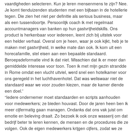
vaardigheden selecteren. Kun je leren mensenmens te zijn? Nee.
Je komt tienduizenden studenten met een bijbaan in de hotellerie
tegen. Die zien het niet per definitie als serious business, maar
als een tussendoortje. Persoonlijk coach ik met regelmaat
accountmanagers van banken op hun gastvrijheidskills. Ons
product is herkenbaar voor iedereen, leent zich bij uitstek voor
een helder verhaal. Overal om je heen, waar je ook kijkt, heb je te
maken met gastvrijheid, in welke mate dan ook. Ik kom uit een
horecafamilie, stel eisen aan een bepaalde standaard.
Beroepsdeformatie vind ik dat niet. Misschien dat ik er meer dan
gemiddelde interesse voor toon. Toen ik met mijn gezin strandde
in Rome omdat een vlucht uitviel, werd snel een hotelkamer voor
ons geregeld in het luchthavenhotel. Dat was weliswaar niet de
standaard waar we voor zouden kiezen, maar de kamer diende
een doel.”
“Iedere ondernemer moet standaarden en scripts aanhouden
voor medewerkers; ze bieden houvast. Door de jaren heen ben ik
meer cijfermatig gaan managen. Ondanks dat ons vak juist om
emotie en beleving draait. Zo bezoek ik ook onze wasserij om dat
bedrijf beter te leren kennen, de mensen en de procedures die ze
volgen. Ook de eigen medewerkers krijgen cijfers, zodat we ze