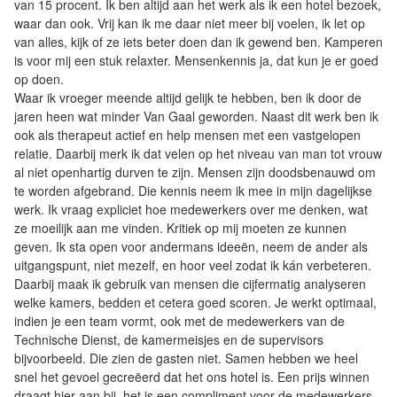
van 15 procent. Ik ben altijd aan het werk als ik een hotel bezoek,
waar dan ook. Vrij kan ik me daar niet meer bij voelen, ik let op
van alles, kijk of ze iets beter doen dan ik gewend ben. Kamperen
is voor mij een stuk relaxter. Mensenkennis ja, dat kun je er goed
op doen.
Waar ik vroeger meende altijd gelijk te hebben, ben ik door de
jaren heen wat minder Van Gaal geworden. Naast dit werk ben ik
ook als therapeut actief en help mensen met een vastgelopen
relatie. Daarbij merk ik dat velen op het niveau van man tot vrouw
al niet openhartig durven te zijn. Mensen zijn doodsbenauwd om
te worden afgebrand. Die kennis neem ik mee in mijn dagelijkse
werk. Ik vraag expliciet hoe medewerkers over me denken, wat
ze moeilijk aan me vinden. Kritiek op mij moeten ze kunnen
geven. Ik sta open voor andermans ideeën, neem de ander als
uitgangspunt, niet mezelf, en hoor veel zodat ik kán verbeteren.
Daarbij maak ik gebruik van mensen die cijfermatig analyseren
welke kamers, bedden et cetera goed scoren. Je werkt optimaal,
indien je een team vormt, ook met de medewerkers van de
Technische Dienst, de kamermeisjes en de supervisors
bijvoorbeeld. Die zien de gasten niet. Samen hebben we heel
snel het gevoel gecreëerd dat het ons hotel is. Een prijs winnen
draagt hier aan bij, het is een compliment voor de medewerkers.