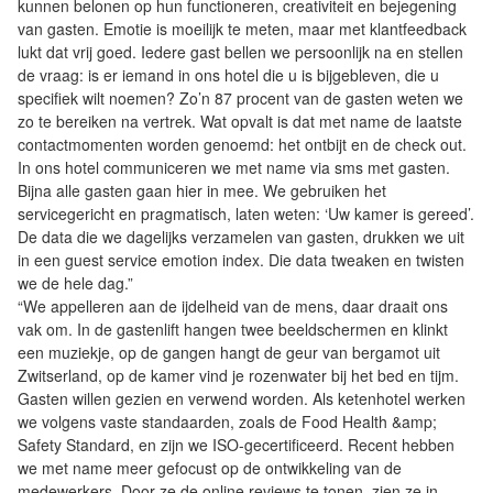
kunnen belonen op hun functioneren, creativiteit en bejegening
van gasten. Emotie is moeilijk te meten, maar met klantfeedback
lukt dat vrij goed. Iedere gast bellen we persoonlijk na en stellen
de vraag: is er iemand in ons hotel die u is bijgebleven, die u
specifiek wilt noemen? Zo’n 87 procent van de gasten weten we
zo te bereiken na vertrek. Wat opvalt is dat met name de laatste
contactmomenten worden genoemd: het ontbijt en de check out.
In ons hotel communiceren we met name via sms met gasten.
Bijna alle gasten gaan hier in mee. We gebruiken het
servicegericht en pragmatisch, laten weten: ‘Uw kamer is gereed’.
De data die we dagelijks verzamelen van gasten, drukken we uit
in een guest service emotion index. Die data tweaken en twisten
we de hele dag.”
“We appelleren aan de ijdelheid van de mens, daar draait ons
vak om. In de gastenlift hangen twee beeldschermen en klinkt
een muziekje, op de gangen hangt de geur van bergamot uit
Zwitserland, op de kamer vind je rozenwater bij het bed en tijm.
Gasten willen gezien en verwend worden. Als ketenhotel werken
we volgens vaste standaarden, zoals de Food Health &amp;
Safety Standard, en zijn we ISO-gecertificeerd. Recent hebben
we met name meer gefocust op de ontwikkeling van de
medewerkers. Door ze de online reviews te tonen, zien ze in