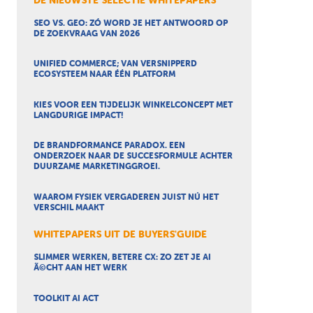
DE NIEUWSTE SELECTIE WHITEPAPERS
SEO VS. GEO: ZÓ WORD JE HET ANTWOORD OP
DE ZOEKVRAAG VAN 2026
UNIFIED COMMERCE; VAN VERSNIPPERD
ECOSYSTEEM NAAR ÉÉN PLATFORM
KIES VOOR EEN TIJDELIJK WINKELCONCEPT MET
LANGDURIGE IMPACT!
DE BRANDFORMANCE PARADOX. EEN
ONDERZOEK NAAR DE SUCCESFORMULE ACHTER
DUURZAME MARKETINGGROEI.
WAAROM FYSIEK VERGADEREN JUIST NÚ HET
VERSCHIL MAAKT
WHITEPAPERS UIT DE BUYERS'GUIDE
SLIMMER WERKEN, BETERE CX: ZO ZET JE AI
Ã©CHT AAN HET WERK
TOOLKIT AI ACT