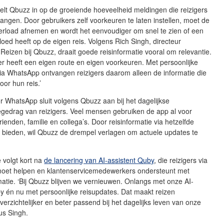
lt Qbuzz in op de groeiende hoeveelheid meldingen die reizigers
vangen. Door gebruikers zelf voorkeuren te laten instellen, moet de
erload afnemen en wordt het eenvoudiger om snel te zien of een
vloed heeft op de eigen reis. Volgens Rich Singh, directeur
Reizen bij Qbuzz, draait goede reisinformatie vooral om relevantie.
ger heeft een eigen route en eigen voorkeuren. Met persoonlijke
ia WhatsApp ontvangen reizigers daarom alleen de informatie die
voor hun reis.’
 WhatsApp sluit volgens Qbuzz aan bij het dagelijkse
gedrag van reizigers. Veel mensen gebruiken de app al voor
rienden, familie en collega’s. Door reisinformatie via hetzelfde
e bieden, wil Qbuzz de drempel verlagen om actuele updates te
e volgt kort na
de lancering van AI-assistent Quby
, die reizigers via
 moet helpen en klantenservicemedewerkers ondersteunt met
matie. ‘Bij Qbuzz blijven we vernieuwen. Onlangs met onze AI-
y én nu met persoonlijke reisupdates. Dat maakt reizen
overzichtelijker en beter passend bij het dagelijks leven van onze
dus Singh.