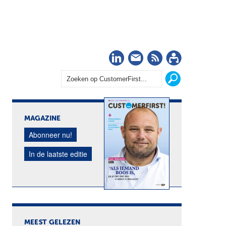
LinkedIn
Nieuwsbrief
RSS
Abonn
MAGAZINE
Abonneer nu!
In de laatste editie
MEEST GELEZEN