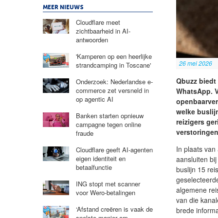
MEER NIEUWS
Cloudflare meet
zichtbaarheid in AI-
antwoorden
'Kamperen op een heerlijke
26 mei 2026
strandcamping in Toscane'
Qbuzz biedt 
Onderzoek: Nederlandse e-
commerce zet versneld in
WhatsApp. Vo
op agentic AI
openbaarverv
welke buslij
Banken starten opnieuw
reizigers ge
campagne tegen online
verstoringen
fraude
In plaats van
Cloudflare geeft AI-agenten
eigen identiteit en
aansluiten bi
betaalfunctie
buslijn 15 rei
geselecteerd
ING stopt met scanner
algemene reis
voor Wero-betalingen
van die kanal
‘Afstand creëren is vaak de
brede informa
snelste manier om