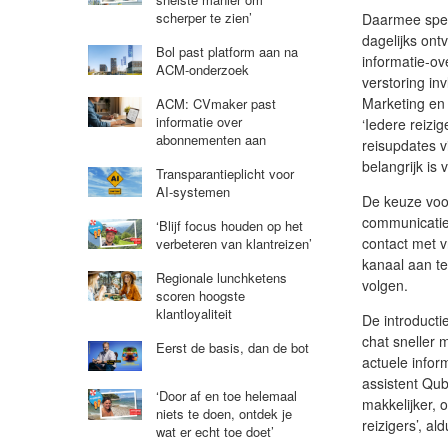
scherper te zien’
Daarmee spee
dagelijks ont
Bol past platform aan na
informatie-ov
ACM-onderzoek
verstoring in
Marketing en 
ACM: CVmaker past
informatie over
‘Iedere reizi
abonnementen aan
reisupdates v
belangrijk is 
Transparantieplicht voor
AI-systemen
De keuze voor
communicatie
‘Blijf focus houden op het
contact met v
verbeteren van klantreizen’
kanaal aan t
Regionale lunchketens
volgen.
scoren hoogste
klantloyaliteit
De introducti
chat sneller
Eerst de basis, dan de bot
actuele infor
assistent Qub
‘Door af en toe helemaal
makkelijker, 
niets te doen, ontdek je
reizigers’, al
wat er echt toe doet’