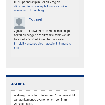
CTAC partnership in Benelux region.
sligro vernieuwt kassaplatform voor unified
commerce
·
1 month ago
Youssef
Zijn 300+ medewerkers en kan al met enige
zekerheidzeggen dat dit zaakje stinkt vanuit
betrouwbare bron binnen het callcenter
hm sluit klantenservice maastricht
·
5 months
ago
AGENDA
Wat mag u absoluut niet missen!? Een overzicht
van aankomende evenementen, seminars,
workshops etc.