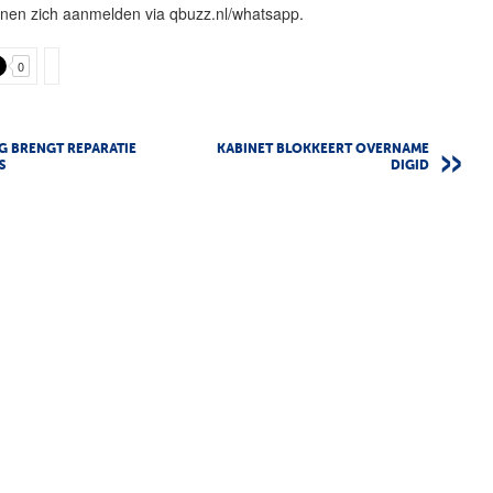
nnen zich aanmelden via qbuzz.nl/whatsapp.
0
 BRENGT REPARATIE
KABINET BLOKKEERT OVERNAME
S
DIGID