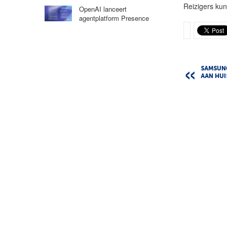
Reizigers ku
OpenAI lanceert
agentplatform Presence
SAMSUNG
AAN HUI