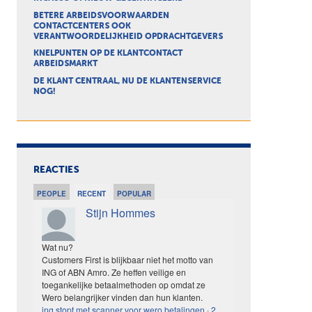
BETERE ARBEIDSVOORWAARDEN
CONTACTCENTERS OOK
VERANTWOORDELIJKHEID OPDRACHTGEVERS
KNELPUNTEN OP DE KLANTCONTACT
ARBEIDSMARKT
DE KLANT CENTRAAL, NU DE KLANTENSERVICE
NOG!
REACTIES
PEOPLE
RECENT
POPULAR
Stijn Hommes
Wat nu?
Customers First is blijkbaar niet het motto van
ING of ABN Amro. Ze heffen veilige en
toegankelijke betaalmethoden op omdat ze
Wero belangrijker vinden dan hun klanten.
ing stopt met scanner voor wero betalingen
·
2