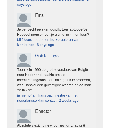
days ago
Frits
Je bent echt een kantoorpik. Een laptoppertje.
Hoeveel mensen buit je uit met minimumloon?
blijf focus houden op het verbeteren van
klantreizen
·
6 days ago
Guido Thys
Toen ik in 1990 de grote oversteek van België
naar Nederland maakte om als
telemarketingconsultant mijn geluk te proberen,
was Hans al een gevestigde waarde en dé man
"to talk to"....
in memoriam hans bach nestor van het
nederlandse klantcontact
·
2 weeks ago
Enactor
Absolutely exiting new journey for Enactor &