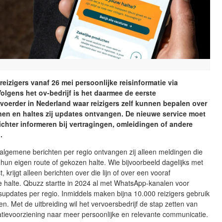
reizigers vanaf 26 mei persoonlijke reisinformatie via
lgens het ov-bedrijf is het daarmee de eerste
oerder in Nederland waar reizigers zelf kunnen bepalen over
nen en haltes zij updates ontvangen. De nieuwe service moet
richter informeren bij vertragingen, omleidingen of andere
.
 algemene berichten per regio ontvangen zij alleen meldingen die
j hun eigen route of gekozen halte. Wie bijvoorbeeld dagelijks met
st, krijgt alleen berichten over die lijn of over een vooraf
e halte. Qbuzz startte in 2024 al met WhatsApp-kanalen voor
updates per regio. Inmiddels maken bijna 10.000 reizigers gebruik
en. Met de uitbreiding wil het vervoersbedrijf de stap zetten van
tievoorziening naar meer persoonlijke en relevante communicatie.