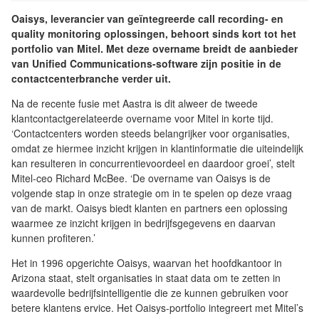
Oaisys, leverancier van geïntegreerde call recording- en
quality monitoring oplossingen, behoort sinds kort tot het
portfolio van Mitel. Met deze overname breidt de aanbieder
van Unified Communications-software zijn positie in de
contactcenterbranche verder uit.
Na de recente fusie met Aastra is dit alweer de tweede
klantcontactgerelateerde overname voor Mitel in korte tijd.
‘Contactcenters worden steeds belangrijker voor organisaties,
omdat ze hiermee inzicht krijgen in klantinformatie die uiteindelijk
kan resulteren in concurrentievoordeel en daardoor groei’, stelt
Mitel-ceo Richard McBee. ‘De overname van Oaisys is de
volgende stap in onze strategie om in te spelen op deze vraag
van de markt. Oaisys biedt klanten en partners een oplossing
waarmee ze inzicht krijgen in bedrijfsgegevens en daarvan
kunnen profiteren.’
Het in 1996 opgerichte Oaisys, waarvan het hoofdkantoor in
Arizona staat, stelt organisaties in staat data om te zetten in
waardevolle bedrijfsintelligentie die ze kunnen gebruiken voor
betere klantens ervice. Het Oaisys-portfolio integreert met Mitel’s