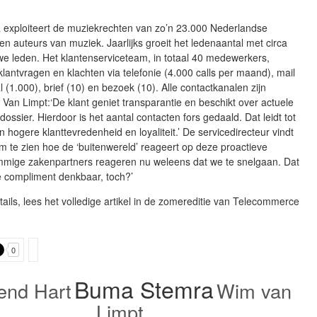
exploiteert de muziekrechten van zo’n 23.000 Nederlandse
n auteurs van muziek. Jaarlijks groeit het ledenaantal met circa
e leden. Het klantenserviceteam, in totaal 40 medewerkers,
lantvragen en klachten via telefonie (4.000 calls per maand), mail
l (1.000), brief (10) en bezoek (10). Alle contactkanalen zijn
 Van Limpt:‘De klant geniet transparantie en beschikt over actuele
 dossier. Hierdoor is het aantal contacten fors gedaald. Dat leidt tot
n hogere klanttevredenheid en loyaliteit.’ De servicedirecteur vindt
m te zien hoe de ‘buitenwereld’ reageert op deze proactieve
mmige zakenpartners reageren nu weleens dat we te snelgaan. Dat
e compliment denkbaar, toch?’
ails, lees het volledige artikel in de zomereditie van Telecommerce
0
Buma Stemra
end Hart
Wim van
Limpt