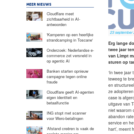
MEER NIEUWS
Cloudflare meet
zichtbaarheid in AI-
antwoorden
23 september
'Kamperen op een heerlijke
strandcamping in Toscane'
Erg lange do
twee jaar te
Onderzoek: Nederlandse e-
van Limpt ma
commerce zet versneld in
op agentic AI
sturen op ta
Banken starten opnieuw
‘In twee jaar
campagne tegen online
teweeg te bre
fraude
en structure
ze adopteren 
Cloudflare geeft AI-agenten
case is afger
eigen identiteit en
betaalfunctie
uitgave van 
niet waarom 
ING stopt met scanner
abandon rate.
voor Wero-betalingen
service en het
‘Afstand creëren is vaak de
hart’, meent hi
snelste manier om