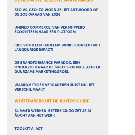
DE NIEUWSTE SELECTIE WHITEPAPERS
SEO VS. GEO: ZÓ WORD JE HET ANTWOORD OP
DE ZOEKVRAAG VAN 2026
UNIFIED COMMERCE; VAN VERSNIPPERD
ECOSYSTEEM NAAR ÉÉN PLATFORM
KIES VOOR EEN TIJDELIJK WINKELCONCEPT MET
LANGDURIGE IMPACT!
DE BRANDFORMANCE PARADOX. EEN
ONDERZOEK NAAR DE SUCCESFORMULE ACHTER
DUURZAME MARKETINGGROEI.
WAAROM FYSIEK VERGADEREN JUIST NÚ HET
VERSCHIL MAAKT
WHITEPAPERS UIT DE BUYERS'GUIDE
SLIMMER WERKEN, BETERE CX: ZO ZET JE AI
Ã©CHT AAN HET WERK
TOOLKIT AI ACT