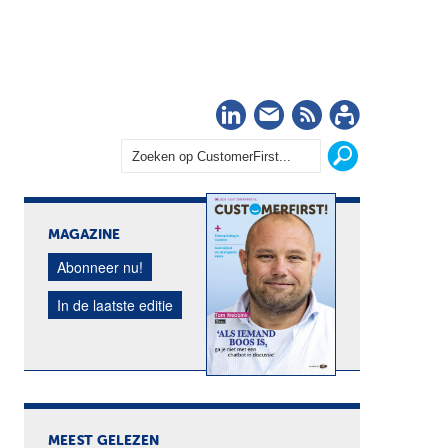
LinkedIn
Nieuwsbrief
RSS
Abonn
MAGAZINE
Abonneer nu!
In de laatste editie
MEEST GELEZEN