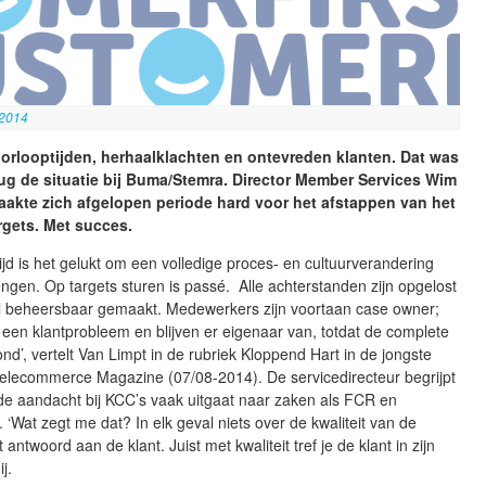
 2014
orlooptijden, herhaalklachten en ontevreden klanten. Dat was
rug de situatie bij Buma/Stemra. Director Member Services Wim
akte zich afgelopen periode hard voor het afstappen van het
rgets. Met succes.
 tijd is het gelukt om een volledige proces- en cultuurverandering
ngen. Op targets sturen is passé. Alle achterstanden zijn opgelost
el beheersbaar gemaakt. Medewerkers zijn voortaan case owner;
een klantprobleem en blijven er eigenaar van, totdat de complete
ond’, vertelt Van Limpt in de rubriek Kloppend Hart in de jongste
Telecommerce Magazine (07/08-2014). De servicedirecteur begrijpt
de aandacht bij KCC’s vaak uitgaat naar zaken als FCR en
 ‘Wat zegt me dat? In elk geval niets over de kwaliteit van de
 antwoord aan de klant. Juist met kwaliteit tref je de klant in zijn
j.