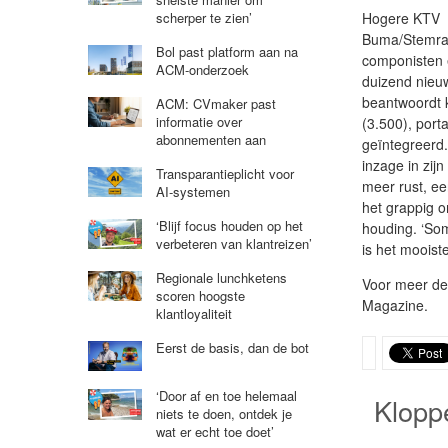
Hogere KTV
scherper te zien’
Buma/Stemra 
Bol past platform aan na
componisten e
ACM-onderzoek
duizend nieuw
beantwoordt k
ACM: CVmaker past
informatie over
(3.500), porta
abonnementen aan
geïntegreerd.
inzage in zijn
Transparantieplicht voor
meer rust, ee
AI-systemen
het grappig o
‘Blijf focus houden op het
houding. ‘So
verbeteren van klantreizen’
is het mooist
Regionale lunchketens
Voor meer det
scoren hoogste
Magazine.
klantloyaliteit
Eerst de basis, dan de bot
‘Door af en toe helemaal
Klopp
niets te doen, ontdek je
wat er echt toe doet’