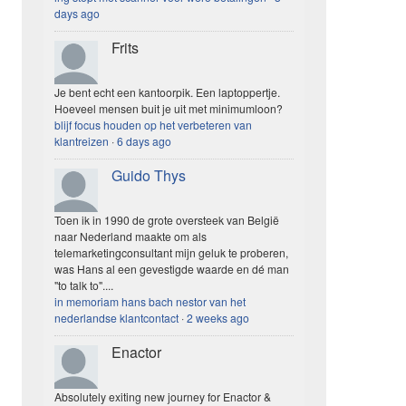
days ago
Frits
Je bent echt een kantoorpik. Een laptoppertje.
Hoeveel mensen buit je uit met minimumloon?
blijf focus houden op het verbeteren van
klantreizen
·
6 days ago
Guido Thys
Toen ik in 1990 de grote oversteek van België
naar Nederland maakte om als
telemarketingconsultant mijn geluk te proberen,
was Hans al een gevestigde waarde en dé man
"to talk to"....
in memoriam hans bach nestor van het
nederlandse klantcontact
·
2 weeks ago
Enactor
Absolutely exiting new journey for Enactor &