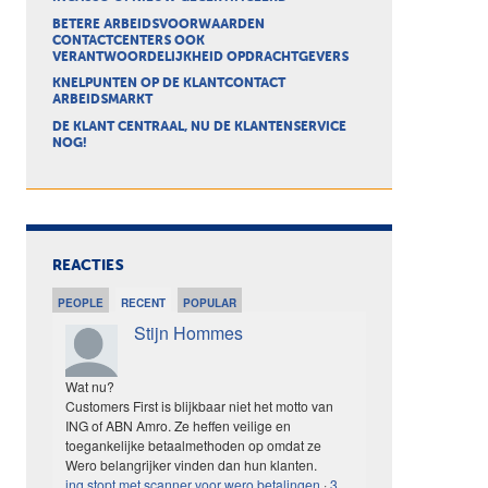
BETERE ARBEIDSVOORWAARDEN
CONTACTCENTERS OOK
VERANTWOORDELIJKHEID OPDRACHTGEVERS
KNELPUNTEN OP DE KLANTCONTACT
ARBEIDSMARKT
DE KLANT CENTRAAL, NU DE KLANTENSERVICE
NOG!
REACTIES
PEOPLE
RECENT
POPULAR
Stijn Hommes
Wat nu?
Customers First is blijkbaar niet het motto van
ING of ABN Amro. Ze heffen veilige en
toegankelijke betaalmethoden op omdat ze
Wero belangrijker vinden dan hun klanten.
ing stopt met scanner voor wero betalingen
·
3