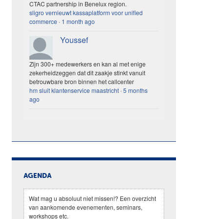
CTAC partnership in Benelux region.
sligro vernieuwt kassaplatform voor unified
commerce
·
1 month ago
Youssef
Zijn 300+ medewerkers en kan al met enige
zekerheidzeggen dat dit zaakje stinkt vanuit
betrouwbare bron binnen het callcenter
hm sluit klantenservice maastricht
·
5 months
ago
AGENDA
Wat mag u absoluut niet missen!? Een overzicht
van aankomende evenementen, seminars,
workshops etc.