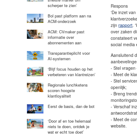
scherper te zien’
Respons
‘De inzet van
Bol past platform aan na
klantverzoeke
ACM-onderzoek
zijn
rapport
. 
over zaken d
ACM: CVmaker past
informatie over
constateert 
abonnementen aan
social media
Transparantieplicht voor
Aansluitend 
AI-systemen
aanbevelinge
- Stel vrage
‘Blijf focus houden op het
- Meet de kl
verbeteren van klantreizen’
- Stel servic
Regionale lunchketens
openlijk;
scoren hoogste
- Breng trend
klantloyaliteit
monitoringsto
- Verschaf in
Eerst de basis, dan de bot
antwoordstra
- Meet de co
‘Door af en toe helemaal
website.
niets te doen, ontdek je
wat er echt toe doet’