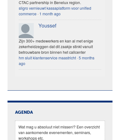
CTAC partnership in Benelux region.
sligro vernieuwt kassaplatform voor unified
commerce
·
1 month ago
Youssef
Zijn 300+ medewerkers en kan al met enige
zekerheidzeggen dat dit zaakje stinkt vanuit
betrouwbare bron binnen het callcenter
hm sluit klantenservice maastricht
·
5 months
ago
AGENDA
Wat mag u absoluut niet missen!? Een overzicht
van aankomende evenementen, seminars,
workshops etc.