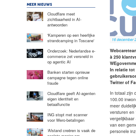
MEER NIEUWS
Cloudflare meet
zichtbaarheid in AI-
antwoorden
'Kamperen op een heerlijke
16 december 
strandcamping in Toscane'
Webcareteam
Onderzoek: Nederlandse e-
commerce zet versneld in
à 250 klantv
op agentic AI
WEgovernmen
In relatie t
Banken starten opnieuw
gebruikerso
campagne tegen online
Twitter of F
fraude
In totaal zij
Cloudflare geeft AI-agenten
eigen identiteit en
100.00 inwon
betaalfunctie
meer duidelij
versturen en
ING stopt met scanner
vergelijkbaar
voor Wero-betalingen
van een geme
‘Afstand creëren is vaak de
personele in
snelste manier om