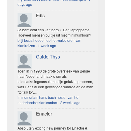
days ago
Frits
Je bent echt een kantoorpik. Een laptoppertje.
Hoeveel mensen buit je uit met minimumloon?
blijf focus houden op het verbeteren van
klantreizen
·
1 week ago
Guido Thys
Toen ik in 1990 de grote oversteek van België
naar Nederland maakte om als
telemarketingconsultant mijn geluk te proberen,
was Hans al een gevestigde waarde en dé man
"to talk to"....
in memoriam hans bach nestor van het
nederlandse klantcontact
·
2 weeks ago
Enactor
Absolutely exiting new journey for Enactor &