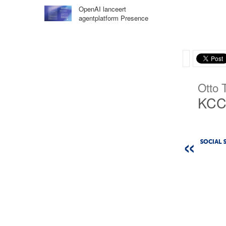
OpenAI lanceert
agentplatform Presence
Otto 
KC
SOCIAL 