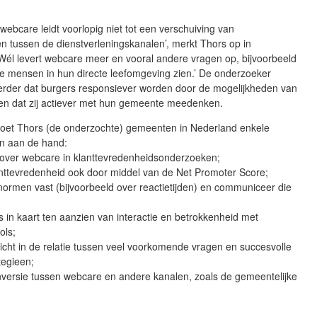
 webcare leidt voorlopig niet tot een verschuiving van
n tussen de dienstverleningskanalen’, merkt Thors op in
‘Wél levert webcare meer en vooral andere vragen op, bijvoorbeeld
ie mensen in hun directe leefomgeving zien.’ De onderzoeker
verder dat burgers responsiever worden door de mogelijkheden van
 en dat zij actiever met hun gemeente meedenken.
doet Thors (de onderzochte) gemeenten in Nederland enkele
n aan de hand:
n over webcare in klanttevredenheidsonderzoeken;
anttevredenheid ook door middel van de Net Promoter Score;
enormen vast (bijvoorbeeld over reactietijden) en communiceer die
s in kaart ten aanzien van interactie en betrokkenheid met
ols;
zicht in de relatie tussen veel voorkomende vragen en succesvolle
tegieen;
nversie tussen webcare en andere kanalen, zoals de gemeentelijke