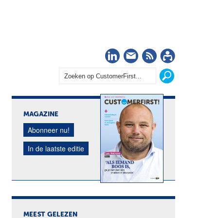
LinkedIn
Nieuwsbrief
RSS
Abonn
MAGAZINE
Abonneer nu!
In de laatste editie
MEEST GELEZEN