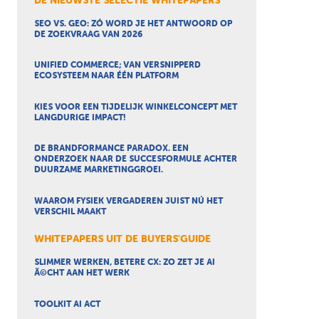
DE NIEUWSTE SELECTIE WHITEPAPERS
SEO VS. GEO: ZÓ WORD JE HET ANTWOORD OP
DE ZOEKVRAAG VAN 2026
UNIFIED COMMERCE; VAN VERSNIPPERD
ECOSYSTEEM NAAR ÉÉN PLATFORM
KIES VOOR EEN TIJDELIJK WINKELCONCEPT MET
LANGDURIGE IMPACT!
DE BRANDFORMANCE PARADOX. EEN
ONDERZOEK NAAR DE SUCCESFORMULE ACHTER
DUURZAME MARKETINGGROEI.
WAAROM FYSIEK VERGADEREN JUIST NÚ HET
VERSCHIL MAAKT
WHITEPAPERS UIT DE BUYERS'GUIDE
SLIMMER WERKEN, BETERE CX: ZO ZET JE AI
Ã©CHT AAN HET WERK
TOOLKIT AI ACT