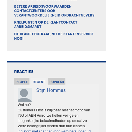
BETERE ARBEIDSVOORWAARDEN
CONTACTCENTERS OOK
VERANTWOORDELIJKHEID OPDRACHTGEVERS
KNELPUNTEN OP DE KLANTCONTACT
ARBEIDSMARKT
DE KLANT CENTRAAL, NU DE KLANTENSERVICE
NOG!
REACTIES
PEOPLE
RECENT
POPULAR
Stijn Hommes
Wat nu?
Customers First is blijkbaar niet het motto van
ING of ABN Amro. Ze heffen veilige en
toegankelijke betaalmethoden op omdat ze
Wero belangrijker vinden dan hun klanten.
ing stopt met scanner voor wero betalingen
·
3