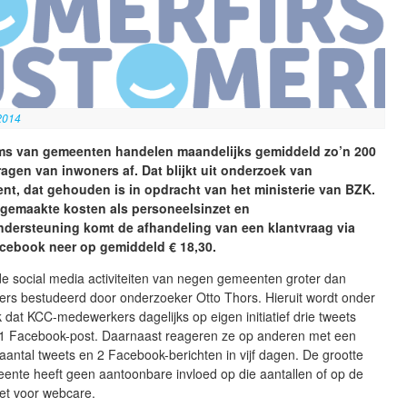
2014
s van gemeenten handelen maandelijks gemiddeld zo’n 200
ragen van inwoners af. Dat blijkt uit onderzoek van
t, dat gehouden is in opdracht van het ministerie van BZK.
ot gemaakte kosten als personeelsinzet en
ndersteuning komt de afhandeling van een klantvraag via
acebook neer op gemiddeld € 18,30.
n de social media activiteiten van negen gemeenten groter dan
ers bestudeerd door onderzoeker Otto Thors. Hieruit wordt onder
k dat KCC-medewerkers dagelijks op eigen initiatief drie tweets
 1 Facebook-post. Daarnaast reageren ze op anderen met een
 aantal tweets en 2 Facebook-berichten in vijf dagen. De grootte
ente heeft geen aantoonbare invloed op die aantallen of op de
zet voor webcare.