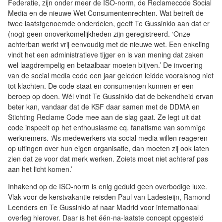
Federatie, zijn onder meer de ISO-norm, de Reclamecode Social
Media en de nieuwe Wet Consumentenrechten. Wat betreft de
twee laatstgenoemde onderdelen, geeft Te Gussinklo aan dat er
(nog) geen onoverkomelijkheden zijn geregistreerd. ‘Onze
achterban werkt vrij eenvoudig met de nieuwe wet. Een enkeling
vindt het een administratieve tijger en is van mening dat zaken
wel laagdrempelig en betaalbaar moeten blijven.’ De invoering
van de social media code een jaar geleden leidde vooralsnog niet
tot klachten. De code staat en consumenten kunnen er een
beroep op doen. Wél vindt Te Gussinklo dat de bekendheid ervan
beter kan, vandaar dat de KSF daar samen met de DDMA en
Stichting Reclame Code mee aan de slag gaat. Ze legt uit dat
code inspeelt op het enthousiasme cq. fanatisme van sommige
werknemers. ‘Als medewerkers via social media willen reageren
op uitingen over hun eigen organisatie, dan moeten zij ook laten
zien dat ze voor dat merk werken. Zoiets moet niet achteraf pas
aan het licht komen.’
Inhakend op de ISO-norm is enig geduld geen overbodige luxe.
Vlak voor de kerstvakantie reisden Paul van Ladesteijn, Ramond
Leenders en Te Gussinklo af naar Madrid voor internationaal
overleg hierover. Daar is het één-na-laatste concept opgesteld