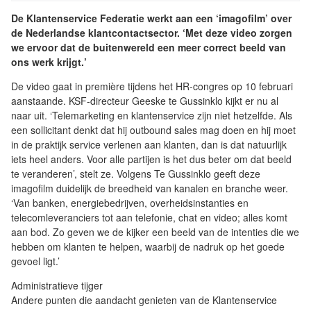
De Klantenservice Federatie werkt aan een ‘imagofilm’ over
de Nederlandse klantcontactsector. ‘Met deze video zorgen
we ervoor dat de buitenwereld een meer correct beeld van
ons werk krijgt.’
De video gaat in première tijdens het HR-congres op 10 februari
aanstaande. KSF-directeur Geeske te Gussinklo kijkt er nu al
naar uit. ‘Telemarketing en klantenservice zijn niet hetzelfde. Als
een sollicitant denkt dat hij outbound sales mag doen en hij moet
in de praktijk service verlenen aan klanten, dan is dat natuurlijk
iets heel anders. Voor alle partijen is het dus beter om dat beeld
te veranderen’, stelt ze. Volgens Te Gussinklo geeft deze
imagofilm duidelijk de breedheid van kanalen en branche weer.
‘Van banken, energiebedrijven, overheidsinstanties en
telecomleveranciers tot aan telefonie, chat en video; alles komt
aan bod. Zo geven we de kijker een beeld van de intenties die we
hebben om klanten te helpen, waarbij de nadruk op het goede
gevoel ligt.’
Administratieve tijger
Andere punten die aandacht genieten van de Klantenservice