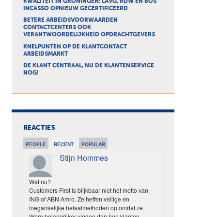
KWALITEIT IN GRONINGEN: LAVG, RDW EN BOS
INCASSO OPNIEUW GECERTIFICEERD
BETERE ARBEIDSVOORWAARDEN
CONTACTCENTERS OOK
VERANTWOORDELIJKHEID OPDRACHTGEVERS
KNELPUNTEN OP DE KLANTCONTACT
ARBEIDSMARKT
DE KLANT CENTRAAL, NU DE KLANTENSERVICE
NOG!
REACTIES
PEOPLE
RECENT
POPULAR
Stijn Hommes
Wat nu?
Customers First is blijkbaar niet het motto van
ING of ABN Amro. Ze heffen veilige en
toegankelijke betaalmethoden op omdat ze
Wero belangrijker vinden dan hun klanten.