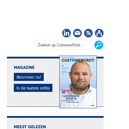
LinkedIn
Nieuwsbrief
RSS
Abonn
MAGAZINE
Abonneer nu!
In de laatste editie
MEEST GELEZEN