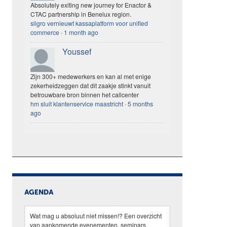
Absolutely exiting new journey for Enactor &
CTAC partnership in Benelux region.
sligro vernieuwt kassaplatform voor unified
commerce
·
1 month ago
Youssef
Zijn 300+ medewerkers en kan al met enige
zekerheidzeggen dat dit zaakje stinkt vanuit
betrouwbare bron binnen het callcenter
hm sluit klantenservice maastricht
·
5 months
ago
AGENDA
Wat mag u absoluut niet missen!? Een overzicht
van aankomende evenementen, seminars,