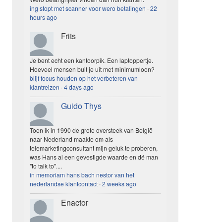
ing stopt met scanner voor wero betalingen
·
22
hours ago
Frits
Je bent echt een kantoorpik. Een laptoppertje.
Hoeveel mensen buit je uit met minimumloon?
blijf focus houden op het verbeteren van
klantreizen
·
4 days ago
Guido Thys
Toen ik in 1990 de grote oversteek van België
naar Nederland maakte om als
telemarketingconsultant mijn geluk te proberen,
was Hans al een gevestigde waarde en dé man
"to talk to"....
in memoriam hans bach nestor van het
nederlandse klantcontact
·
2 weeks ago
Enactor