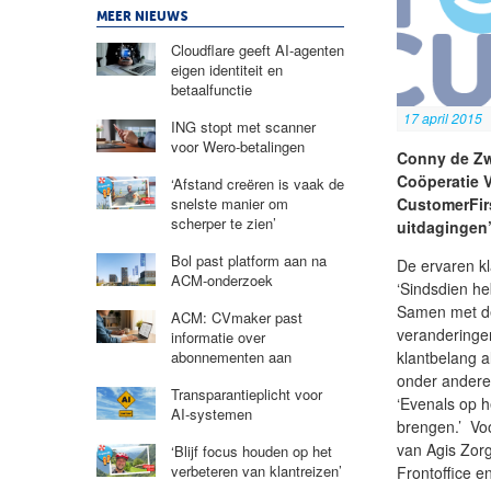
MEER NIEUWS
Cloudflare geeft AI-agenten
eigen identiteit en
betaalfunctie
17 april 2015
ING stopt met scanner
voor Wero-betalingen
Conny de Zw
Coöperatie V
‘Afstand creëren is vaak de
CustomerFir
snelste manier om
scherper te zien’
uitdagingen’
Bol past platform aan na
De ervaren kl
ACM-onderzoek
‘Sindsdien he
Samen met de
ACM: CVmaker past
veranderingen
informatie over
klantbelang a
abonnementen aan
onder andere 
Transparantieplicht voor
‘Evenals op h
AI-systemen
brengen.’ Vo
van Agis Zor
‘Blijf focus houden op het
verbeteren van klantreizen’
Frontoffice e