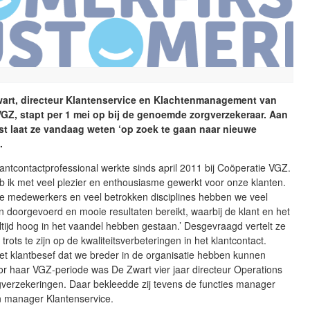
art, directeur Klantenservice en Klachtenmanagement van
GZ, stapt per 1 mei op bij de genoemde zorgverzekeraar. Aan
st laat ze vandaag weten ‘op zoek te gaan naar nieuwe
.
antcontactprofessional werkte sinds april 2011 bij Coöperatie VGZ.
b ik met veel plezier en enthousiasme gewerkt voor onze klanten.
 medewerkers en veel betrokken disciplines hebben we veel
 doorgevoerd en mooie resultaten bereikt, waarbij de klant en het
ltijd hoog in het vaandel hebben gestaan.’ Desgevraagd vertelt ze
trots te zijn op de kwaliteitsverbeteringen in het klantcontact.
et klantbesef dat we breder in de organisatie hebben kunnen
or haar VGZ-periode was De Zwart vier jaar directeur Operations
gverzekeringen. Daar bekleedde zij tevens de functies manager
n manager Klantenservice.