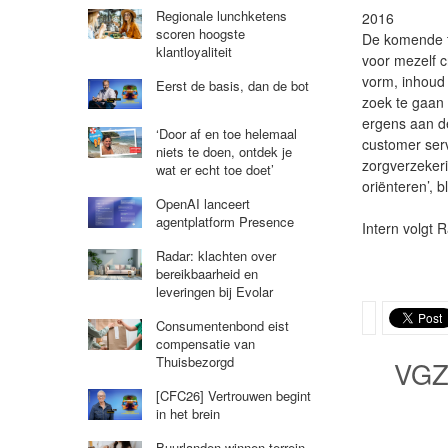
Regionale lunchketens
2016
scoren hoogste
De komende ti
klantloyaliteit
voor mezelf c
vorm, inhoud 
Eerst de basis, dan de bot
zoek te gaan 
ergens aan de 
‘Door af en toe helemaal
customer serv
niets te doen, ontdek je
zorgverzekeri
wat er echt toe doet’
oriënteren’, bl
OpenAI lanceert
agentplatform Presence
Intern volgt 
Radar: klachten over
bereikbaarheid en
leveringen bij Evolar
Consumentenbond eist
compensatie van
Thuisbezorgd
VG
[CFC26] Vertrouwen begint
in het brein
Buurlanden winnen terrein