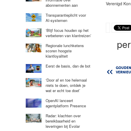
Verenigd Koni
abonnementen aan
Transparantieplicht voor
AI-systemen
‘Blijf focus houden op het
verbeteren van klantreizen’
per
Regionale lunchketens
scoren hoogste
klantloyaliteit
Eerst de basis, dan de bot
GOUDEN
VERNIE
‘Door af en toe helemaal
niets te doen, ontdek je
wat er echt toe doet’
OpenAI lanceert
agentplatform Presence
Radar: klachten over
bereikbaarheid en
leveringen bij Evolar