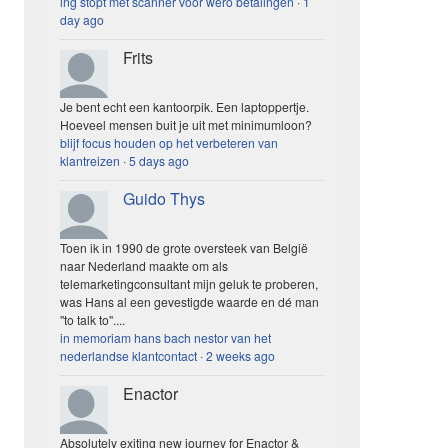
ing stopt met scanner voor wero betalingen
·
1
day ago
Frits
Je bent echt een kantoorpik. Een laptoppertje.
Hoeveel mensen buit je uit met minimumloon?
blijf focus houden op het verbeteren van
klantreizen
·
5 days ago
Guido Thys
Toen ik in 1990 de grote oversteek van België
naar Nederland maakte om als
telemarketingconsultant mijn geluk te proberen,
was Hans al een gevestigde waarde en dé man
"to talk to"....
in memoriam hans bach nestor van het
nederlandse klantcontact
·
2 weeks ago
Enactor
Absolutely exiting new journey for Enactor &