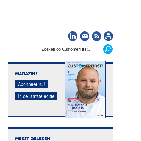
LinkedIn
Nieuwsbrief
RSS
Abonn
MAGAZINE
Abonneer nu!
In de laatste editie
MEEST GELEZEN