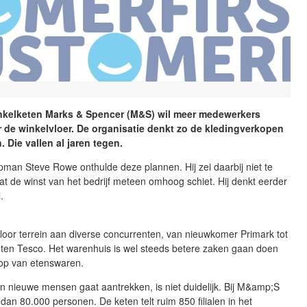
inkelketen Marks & Spencer (M&S) wil meer medewerkers
 de winkelvloer. De organisatie denkt zo de kledingverkopen
. Die vallen al jaren tegen.
man Steve Rowe onthulde deze plannen. Hij zei daarbij niet te
t de winst van het bedrijf meteen omhoog schiet. Hij denkt eerder
.
oor terrein aan diverse concurrenten, van nieuwkomer Primark tot
ten Tesco. Het warenhuis is wel steeds betere zaken gaan doen
op van etenswaren.
n nieuwe mensen gaat aantrekken, is niet duidelijk. Bij M&amp;S
an 80.000 personen. De keten telt ruim 850 filialen in het