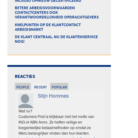
INCASSO OPNIEUW GECERTIFICEERD
BETERE ARBEIDSVOORWAARDEN
CONTACTCENTERS OOK
VERANTWOORDELIJKHEID OPDRACHTGEVERS
KNELPUNTEN OP DE KLANTCONTACT
ARBEIDSMARKT
DE KLANT CENTRAAL, NU DE KLANTENSERVICE
NOG!
REACTIES
PEOPLE
RECENT
POPULAR
Stijn Hommes
Wat nu?
Customers First is blijkbaar niet het motto van
ING of ABN Amro. Ze heffen veilige en
toegankelijke betaalmethoden op omdat ze
Wero belangrijker vinden dan hun klanten.