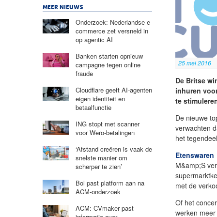
MEER NIEUWS
Onderzoek: Nederlandse e-
commerce zet versneld in
op agentic AI
Banken starten opnieuw
25 mei 2016
campagne tegen online
fraude
De Britse w
Cloudflare geeft AI-agenten
inhuren voor
eigen identiteit en
te stimuleren
betaalfunctie
De nieuwe top
ING stopt met scanner
verwachten da
voor Wero-betalingen
het tegendeel
‘Afstand creëren is vaak de
Etenswaren
snelste manier om
M&amp;S verl
scherper te zien’
supermarktke
Bol past platform aan na
met de verko
ACM-onderzoek
Of het concer
ACM: CVmaker past
werken meer d
informatie over