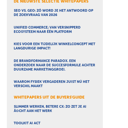
DE NIEUWSTE SELECTIE WHITEPAPERS
SEO VS. GEO: ZÓ WORD JE HET ANTWOORD OP
DE ZOEKVRAAG VAN 2026
UNIFIED COMMERCE; VAN VERSNIPPERD
ECOSYSTEEM NAAR ÉÉN PLATFORM
KIES VOOR EEN TIJDELIJK WINKELCONCEPT MET
LANGDURIGE IMPACT!
DE BRANDFORMANCE PARADOX. EEN
ONDERZOEK NAAR DE SUCCESFORMULE ACHTER
DUURZAME MARKETINGGROEI.
WAAROM FYSIEK VERGADEREN JUIST NÚ HET
VERSCHIL MAAKT
WHITEPAPERS UIT DE BUYERS'GUIDE
SLIMMER WERKEN, BETERE CX: ZO ZET JE AI
Ã©CHT AAN HET WERK
TOOLKIT AI ACT