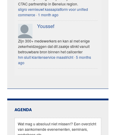
CTAC partnership in Benelux region.
sligro vernieuwt kassaplatform voor unified
commerce
·
1 month ago
Youssef
Zijn 300+ medewerkers en kan al met enige
zekerheidzeggen dat dit zaakje stinkt vanuit
betrouwbare bron binnen het callcenter
hm sluit klantenservice maastricht
·
5 months
ago
AGENDA
Wat mag u absoluut niet missen!? Een overzicht
van aankomende evenementen, seminars,
workshops etc.