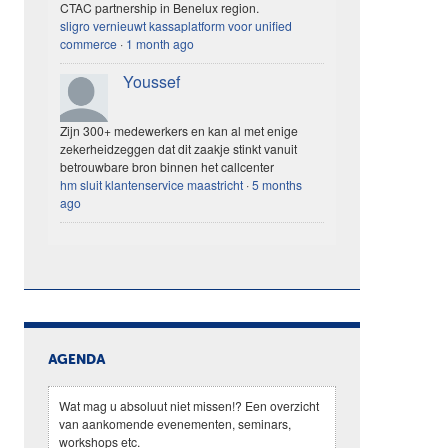
CTAC partnership in Benelux region.
sligro vernieuwt kassaplatform voor unified
commerce
·
1 month ago
Youssef
Zijn 300+ medewerkers en kan al met enige
zekerheidzeggen dat dit zaakje stinkt vanuit
betrouwbare bron binnen het callcenter
hm sluit klantenservice maastricht
·
5 months
ago
AGENDA
Wat mag u absoluut niet missen!? Een overzicht
van aankomende evenementen, seminars,
workshops etc.