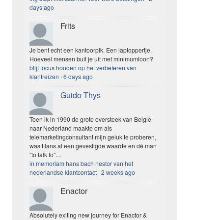
days ago
Frits
Je bent echt een kantoorpik. Een laptoppertje.
Hoeveel mensen buit je uit met minimumloon?
blijf focus houden op het verbeteren van
klantreizen
·
6 days ago
Guido Thys
Toen ik in 1990 de grote oversteek van België
naar Nederland maakte om als
telemarketingconsultant mijn geluk te proberen,
was Hans al een gevestigde waarde en dé man
"to talk to"....
in memoriam hans bach nestor van het
nederlandse klantcontact
·
2 weeks ago
Enactor
Absolutely exiting new journey for Enactor &