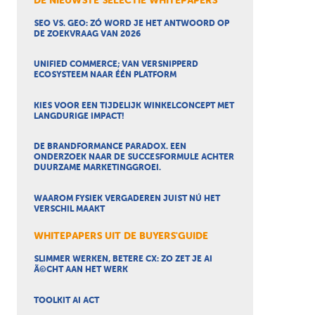
DE NIEUWSTE SELECTIE WHITEPAPERS
SEO VS. GEO: ZÓ WORD JE HET ANTWOORD OP
DE ZOEKVRAAG VAN 2026
UNIFIED COMMERCE; VAN VERSNIPPERD
ECOSYSTEEM NAAR ÉÉN PLATFORM
KIES VOOR EEN TIJDELIJK WINKELCONCEPT MET
LANGDURIGE IMPACT!
DE BRANDFORMANCE PARADOX. EEN
ONDERZOEK NAAR DE SUCCESFORMULE ACHTER
DUURZAME MARKETINGGROEI.
WAAROM FYSIEK VERGADEREN JUIST NÚ HET
VERSCHIL MAAKT
WHITEPAPERS UIT DE BUYERS'GUIDE
SLIMMER WERKEN, BETERE CX: ZO ZET JE AI
Ã©CHT AAN HET WERK
TOOLKIT AI ACT