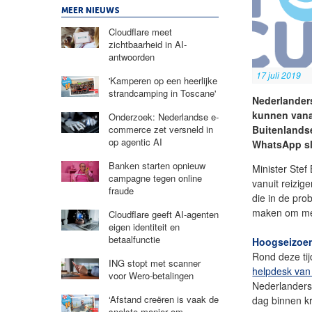
MEER NIEUWS
Cloudflare meet
zichtbaarheid in AI-
antwoorden
17 juli 2019
'Kamperen op een heerlijke
strandcamping in Toscane'
Nederlanders
kunnen vanaf
Onderzoek: Nederlandse e-
Buitenlandse
commerce zet versneld in
op agentic AI
WhatsApp slu
Banken starten opnieuw
Minister Stef
campagne tegen online
vanuit reizig
fraude
die in de pro
maken om met
Cloudflare geeft AI-agenten
eigen identiteit en
betaalfunctie
Hoogseizoen
Rond deze tij
ING stopt met scanner
helpdesk va
voor Wero-betalingen
Nederlanders
‘Afstand creëren is vaak de
dag binnen kr
snelste manier om