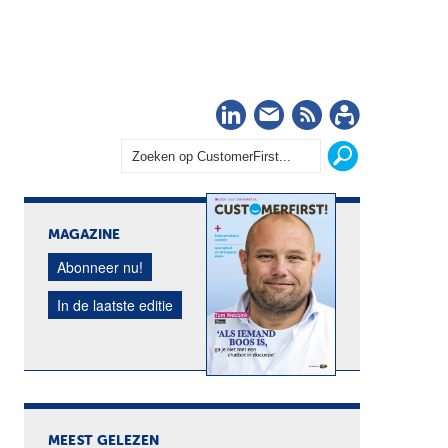
LinkedIn
Nieuwsbrief
RSS
Abonn
MAGAZINE
Abonneer nu!
In de laatste editie
MEEST GELEZEN