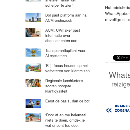
scherper te zien’
Het ministeri
WhatsAppberi
Bol past platform aan na
onveilige sit
ACM-onderzoek
ACM: CVmaker past
informatie over
abonnementen aan
Transparantieplicht voor
AI-systemen
‘Blijf focus houden op het
verbeteren van klantreizen’
What
Regionale lunchketens
reizige
scoren hoogste
klantloyaliteit
Eerst de basis, dan de bot
BRAINFIR
ZOGENA
‘Door af en toe helemaal
niets te doen, ontdek je
wat er echt toe doet’