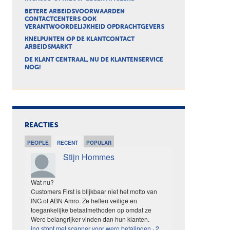
BETERE ARBEIDSVOORWAARDEN
CONTACTCENTERS OOK
VERANTWOORDELIJKHEID OPDRACHTGEVERS
KNELPUNTEN OP DE KLANTCONTACT
ARBEIDSMARKT
DE KLANT CENTRAAL, NU DE KLANTENSERVICE
NOG!
REACTIES
PEOPLE
RECENT
POPULAR
Stijn Hommes
Wat nu?
Customers First is blijkbaar niet het motto van
ING of ABN Amro. Ze heffen veilige en
toegankelijke betaalmethoden op omdat ze
Wero belangrijker vinden dan hun klanten.
ing stopt met scanner voor wero betalingen
·
2