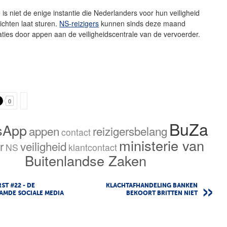
e is niet de enige instantie die Nederlanders voor hun veiligheid
chten laat sturen.
NS-reizigers
kunnen sinds deze maand
uaties door appen aan de veiligheidscentrale van de vervoerder.
0
BuZa
sApp
appen
reizigersbelang
contact
ministerie van
r
veiligheid
NS
klantcontact
Buitenlandse Zaken
ST #22 - DE
KLACHTAFHANDELING BANKEN
AMDE SOCIALE MEDIA
BEKOORT BRITTEN NIET