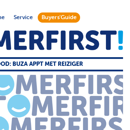
ne
Service
Buyers'Guide
OD: BUZA APPT MET REIZIGER