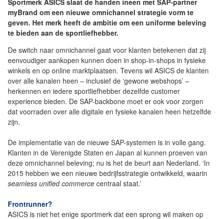
Sportmerk ASICS slaat de handen ineen met SAP-partner
myBrand om een nieuwe omnichannel strategie vorm te
geven. Het merk heeft de ambitie om een uniforme beleving
te bieden aan de sportliefhebber.
De switch naar omnichannel gaat voor klanten betekenen dat zij
eenvoudiger aankopen kunnen doen in shop-in-shops in fysieke
winkels en op online marktplaatsen. Tevens wil ASICS de klanten
over alle kanalen heen – inclusief de ‘gewone webshops’ –
herkennen en iedere sportliefhebber dezelfde customer
experience bieden. De SAP-backbone moet er ook voor zorgen
dat voorraden over alle digitale en fysieke kanalen heen hetzelfde
zijn.
De implementatie van de nieuwe SAP-systemen is in volle gang.
Klanten in de Verenigde Staten en Japan al kunnen proeven van
deze omnichannel beleving; nu is het de beurt aan Nederland. ‘In
2015 hebben we een nieuwe bedrijfsstrategie ontwikkeld, waarin
seamless unified commerce
centraal staat.’
Frontrunner?
ASICS is niet het enige sportmerk dat een sprong wil maken op