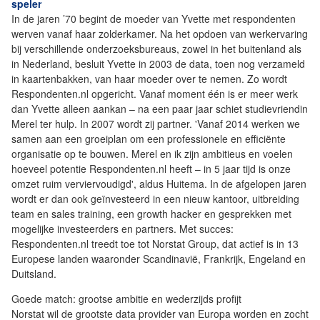
speler
In de jaren ’70 begint de moeder van Yvette met respondenten
werven vanaf haar zolderkamer. Na het opdoen van werkervaring
bij verschillende onderzoeksbureaus, zowel in het buitenland als
in Nederland, besluit Yvette in 2003 de data, toen nog verzameld
in kaartenbakken, van haar moeder over te nemen. Zo wordt
Respondenten.nl opgericht. Vanaf moment één is er meer werk
dan Yvette alleen aankan – na een paar jaar schiet studievriendin
Merel ter hulp. In 2007 wordt zij partner. 'Vanaf 2014 werken we
samen aan een groeiplan om een professionele en efficiënte
organisatie op te bouwen. Merel en ik zijn ambitieus en voelen
hoeveel potentie Respondenten.nl heeft – in 5 jaar tijd is onze
omzet ruim verviervoudigd', aldus Huitema. In de afgelopen jaren
wordt er dan ook geïnvesteerd in een nieuw kantoor, uitbreiding
team en sales training, een growth hacker en gesprekken met
mogelijke investeerders en partners. Met succes:
Respondenten.nl treedt toe tot Norstat Group, dat actief is in 13
Europese landen waaronder Scandinavië, Frankrijk, Engeland en
Duitsland.
Goede match: grootse ambitie en wederzijds profijt
Norstat wil de grootste data provider van Europa worden en zocht