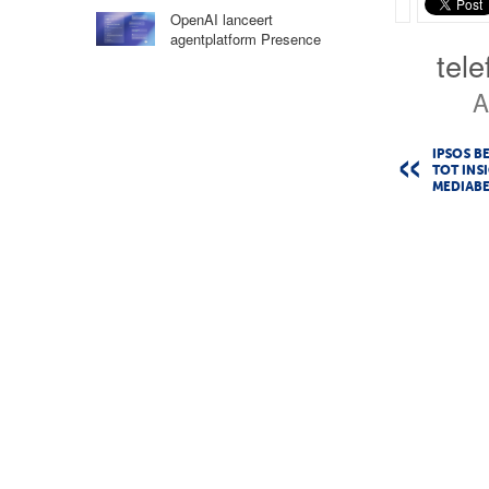
OpenAI lanceert
agentplatform Presence
tel
A
IPSOS B
TOT INS
MEDIAB