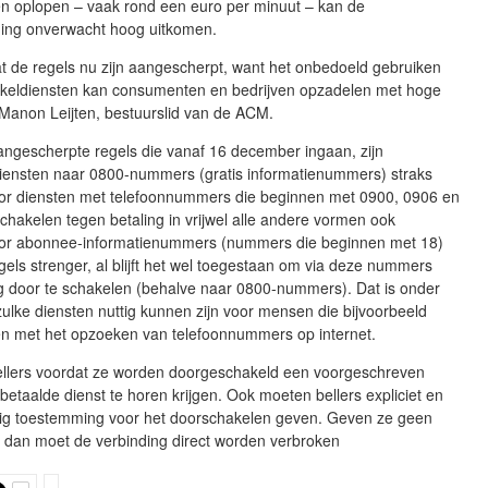
en oplopen – vaak rond een euro per minuut – kan de
ning onverwacht hoog uitkomen.
j dat de regels nu zijn aangescherpt, want het onbedoeld gebruiken
keldiensten kan consumenten en bedrijven opzadelen met hoge
 Manon Leijten, bestuurslid van de ACM.
angescherpte regels die vanaf 16 december ingaan, zijn
iensten naar 0800-nummers (gratis informatienummers) straks
or diensten met telefoonnummers die beginnen met 0900, 0906 en
chakelen tegen betaling in vrijwel alle andere vormen ook
or abonnee-informatienummers (nummers die beginnen met 18)
els strenger, al blijft het wel toegestaan om via deze nummers
ng door te schakelen (behalve naar 0800-nummers). Dat is onder
lke diensten nuttig kunnen zijn voor mensen die bijvoorbeeld
n met het opzoeken van telefoonnummers op internet.
llers voordat ze worden doorgeschakeld een voorgeschreven
 betaalde dienst te horen krijgen. Ook moeten bellers expliciet en
ig toestemming voor het doorschakelen geven. Geven ze geen
 dan moet de verbinding direct worden verbroken