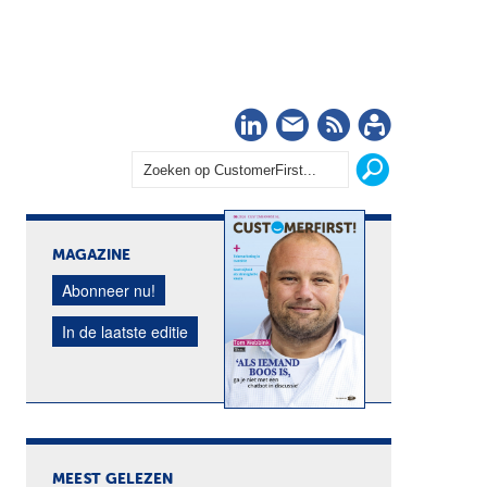
LinkedIn
Nieuwsbrief
RSS
Abonn
MAGAZINE
Abonneer nu!
In de laatste editie
MEEST GELEZEN