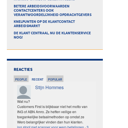
BETERE ARBEIDSVOORWAARDEN
CONTACTCENTERS OOK
VERANTWOORDELIJKHEID OPDRACHTGEVERS
KNELPUNTEN OP DE KLANTCONTACT
ARBEIDSMARKT
DE KLANT CENTRAAL, NU DE KLANTENSERVICE
NOG!
REACTIES
PEOPLE
RECENT
POPULAR
Stijn Hommes
Wat nu?
Customers First is blijkbaar niet het motto van
ING of ABN Amro. Ze heffen veilige en
toegankelijke betaalmethoden op omdat ze
Wero belangrijker vinden dan hun klanten.
ing stopt met scanner voor wero betalingen
·
3