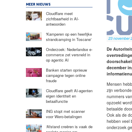
MEER NIEUWS
Cloudflare meet
zichtbaarheid in AI-
antwoorden
'Kamperen op een heerlijke
23 november 
strandcamping in Toscane'
De Autorite
Onderzoek: Nederlandse e-
commerce zet versneld in
overtredinge
op agentic AI
doorschakel
december in
Banken starten opnieuw
informatien
campagne tegen online
fraude
Mensen hebbe
zijn verbonde
Cloudflare geeft AI-agenten
eigen identiteit en
nummers van 
betaalfunctie
opzoekt wordt
betaalde doo
ING stopt met scanner
Ook als de d
voor Wero-betalingen
hebben veel be
‘Afstand creëren is vaak de
onderzoek ge
snelste manier om