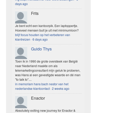
days ago
Frits
Je bent echt een kantoorpik. Een laptoppertje.
Hoeveel mensen buit je uit met minimumloon?
blijf focus houden op het verbeteren van
klantreizen
·
6 days ago
Guido Thys
Toen ik in 1990 de grote oversteek van België
naar Nederland maakte om als
telemarketingconsultant mijn geluk te proberen,
was Hans al een gevestigde waarde en dé man
"to talk to"....
in memoriam hans bach nestor van het
nederlandse klantcontact
·
2 weeks ago
Enactor
Absolutely exiting new journey for Enactor &