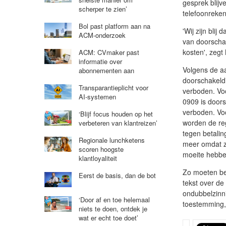
gesprek blijv
scherper te zien’
telefoonreke
Bol past platform aan na
'Wij zijn bli
ACM-onderzoek
van doorscha
kosten', zegt
ACM: CVmaker past
informatie over
Volgens de a
abonnementen aan
doorschakeld
Transparantieplicht voor
verboden. Vo
AI-systemen
0909 is doors
verboden. Vo
‘Blijf focus houden op het
worden de reg
verbeteren van klantreizen’
tegen betali
Regionale lunchketens
meer omdat zu
scoren hoogste
moeite hebbe
klantloyaliteit
Zo moeten be
Eerst de basis, dan de bot
tekst over de
ondubbelzinn
‘Door af en toe helemaal
toestemming,
niets te doen, ontdek je
wat er echt toe doet’