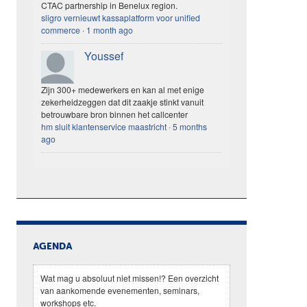
CTAC partnership in Benelux region.
sligro vernieuwt kassaplatform voor unified
commerce
·
1 month ago
Youssef
Zijn 300+ medewerkers en kan al met enige
zekerheidzeggen dat dit zaakje stinkt vanuit
betrouwbare bron binnen het callcenter
hm sluit klantenservice maastricht
·
5 months
ago
AGENDA
Wat mag u absoluut niet missen!? Een overzicht
van aankomende evenementen, seminars,
workshops etc.