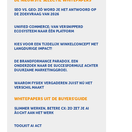
DE NIEUWSTE SELECTIE WHITEPAPERS
SEO VS. GEO: ZÓ WORD JE HET ANTWOORD OP
DE ZOEKVRAAG VAN 2026
UNIFIED COMMERCE; VAN VERSNIPPERD
ECOSYSTEEM NAAR ÉÉN PLATFORM
KIES VOOR EEN TIJDELIJK WINKELCONCEPT MET
LANGDURIGE IMPACT!
DE BRANDFORMANCE PARADOX. EEN
ONDERZOEK NAAR DE SUCCESFORMULE ACHTER
DUURZAME MARKETINGGROEI.
WAAROM FYSIEK VERGADEREN JUIST NÚ HET
VERSCHIL MAAKT
WHITEPAPERS UIT DE BUYERS'GUIDE
SLIMMER WERKEN, BETERE CX: ZO ZET JE AI
Ã©CHT AAN HET WERK
TOOLKIT AI ACT