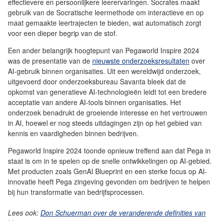
effectievere en persoonlijkere leerervaringen. Socrates maakt
gebruik van de Socratische leermethode om interactieve en op
maat gemaakte leertrajecten te bieden, wat automatisch zorgt
voor een dieper begrip van de stof.
Een ander belangrijk hoogtepunt van Pegaworld Inspire 2024
was de presentatie van de
nieuwste onderzoeksresultaten
over
AI-gebruik binnen organisaties. Uit een wereldwijd onderzoek,
uitgevoerd door onderzoeksbureau Savanta bleek dat de
opkomst van generatieve AI-technologieën leidt tot een bredere
acceptatie van andere AI-tools binnen organisaties. Het
onderzoek benadrukt de groeiende interesse en het vertrouwen
in AI, hoewel er nog steeds uitdagingen zijn op het gebied van
kennis en vaardigheden binnen bedrijven.
Pegaworld Inspire 2024 toonde opnieuw treffend aan dat Pega in
staat is om in te spelen op de snelle ontwikkelingen op AI-gebied.
Met producten zoals GenAI Blueprint en een sterke focus op AI-
innovatie heeft Pega zingeving gevonden om bedrijven te helpen
bij hun transformatie van bedrijfsprocessen.
Lees ook:
Don Schuerman over de veranderende definities van