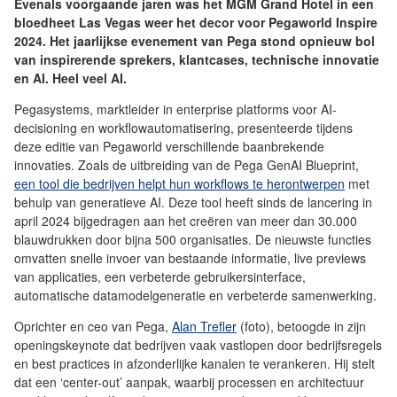
Evenals voorgaande jaren was het MGM Grand Hotel in een
bloedheet Las Vegas weer het decor voor Pegaworld Inspire
2024. Het jaarlijkse evenement van Pega stond opnieuw bol
van inspirerende sprekers, klantcases, technische innovatie
en AI. Heel veel AI.
Pegasystems, marktleider in enterprise platforms voor AI-
decisioning en workflowautomatisering, presenteerde tijdens
deze editie van Pegaworld verschillende baanbrekende
innovaties. Zoals de uitbreiding van de Pega GenAI Blueprint,
een tool die bedrijven helpt hun workflows te herontwerpen
met
behulp van generatieve AI. Deze tool heeft sinds de lancering in
april 2024 bijgedragen aan het creëren van meer dan 30.000
blauwdrukken door bijna 500 organisaties. De nieuwste functies
omvatten snelle invoer van bestaande informatie, live previews
van applicaties, een verbeterde gebruikersinterface,
automatische datamodelgeneratie en verbeterde samenwerking.
Oprichter en ceo van Pega,
Alan Trefler
(foto), betoogde in zijn
openingskeynote dat bedrijven vaak vastlopen door bedrijfsregels
en best practices in afzonderlijke kanalen te verankeren. Hij stelt
dat een ‘center-out’ aanpak, waarbij processen en architectuur