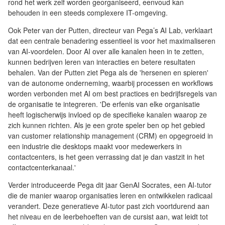
rond het werk zelf worden georganiseerd, eenvoud kan
behouden in een steeds complexere IT-omgeving.
Ook Peter van der Putten, directeur van Pega’s AI Lab, verklaart
dat een centrale benadering essentieel is voor het maximaliseren
van AI-voordelen. Door AI over alle kanalen heen in te zetten,
kunnen bedrijven leren van interacties en betere resultaten
behalen. Van der Putten ziet Pega als de 'hersenen en spieren'
van de autonome onderneming, waarbij processen en workflows
worden verbonden met AI om best practices en bedrijfsregels van
de organisatie te integreren. 'De erfenis van elke organisatie
heeft logischerwijs invloed op de specifieke kanalen waarop ze
zich kunnen richten. Als je een grote speler ben op het gebied
van customer relationship management (CRM) en opgegroeid in
een industrie die desktops maakt voor medewerkers in
contactcenters, is het geen verrassing dat je dan vastzit in het
contactcenterkanaal.'
Verder introduceerde Pega dit jaar GenAI Socrates, een AI-tutor
die de manier waarop organisaties leren en ontwikkelen radicaal
verandert. Deze generatieve AI-tutor past zich voortdurend aan
het niveau en de leerbehoeften van de cursist aan, wat leidt tot