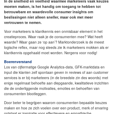
In de snelheid en veelheid waarmee marketeers vaak keuzes
moeten maken, is het handig om toegang te hebben tot
betrouwbare en waardevolle consumer insights om
beslissingen niet alleen sneller, maar ook met meer
vertrouwen te nemen.
Voor marketeers is klantkennis een onmisbaar element in het
creatieproces. Waar raak je de consumenten mee? Wat heeft
waarde? Waar gaan ze ‘op aan’? Marktonderzoek is de meest
logische reflex, maar nog steeds zie ik marketeers mokken als er
klantkennis opgehaald moet worden. Nergens voor nodig!
Boerenverstand
Los van cijfermatige Google Analytics-data, GFK-marktdata en
input die klanten zelf spontaan geven in reviews of aan customer
services is er bij marketeers (in de breedste zin des woords) met
enige regelmaat behoefte aan diepgaande, kwalitatieve inzichten
die de onderliggende motivaties, emoties en behoeften van
consumenten blootleggen.
Door beter te begrijpen waarom consumenten bepaalde keuzes
maken en hoe ze zich voelen over een product, merk of ervaring
ontstaat er inspiratie voor effectievere en empathische