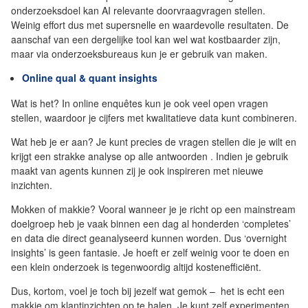
onderzoeksdoel kan AI relevante doorvraagvragen stellen.
Weinig effort dus met supersnelle en waardevolle resultaten. De
aanschaf van een dergelijke tool kan wel wat kostbaarder zijn,
maar via onderzoeksbureaus kun je er gebruik van maken.
Online qual & quant insights
Wat is het? In online enquêtes kun je ook veel open vragen
stellen, waardoor je cijfers met kwalitatieve data kunt combineren.
Wat heb je er aan? Je kunt precies de vragen stellen die je wilt en
krijgt een strakke analyse op alle antwoorden . Indien je gebruik
maakt van agents kunnen zij je ook inspireren met nieuwe
inzichten.
Mokken of makkie? Vooral wanneer je je richt op een mainstream
doelgroep heb je vaak binnen een dag al honderden ‘completes’
en data die direct geanalyseerd kunnen worden. Dus ‘overnight
insights’ is geen fantasie. Je hoeft er zelf weinig voor te doen en
een klein onderzoek is tegenwoordig altijd kostenefficiënt.
Dus, kortom, voel je toch bij jezelf wat gemok – het is echt een
makkie om klantinzichten op te halen. Je kunt zelf experimenten