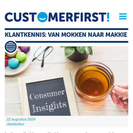
Home
Opinie
Archief
Magazine
Service
Buyers'Guide
KLANTKENNIS: VAN MOKKEN NAAR MAKKIE
Linked
Nieu
R
22 augustus 2024
Gastauteur