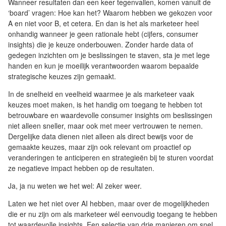
Wanneer resultaten dan een keer tegenvallen, komen vanuit de
‘board’ vragen: Hoe kan het? Waarom hebben we gekozen voor
A en niet voor B, et cetera. En dan is het als marketeer heel
onhandig wanneer je geen rationale hebt (cijfers, consumer
insights) die je keuze onderbouwen. Zonder harde data of
gedegen inzichten om je beslissingen te staven, sta je met lege
handen en kun je moeilijk verantwoorden waarom bepaalde
strategische keuzes zijn gemaakt.
In de snelheid en veelheid waarmee je als marketeer vaak
keuzes moet maken, is het handig om toegang te hebben tot
betrouwbare en waardevolle consumer insights om beslissingen
niet alleen sneller, maar ook met meer vertrouwen te nemen.
Dergelijke data dienen niet alleen als direct bewijs voor de
gemaakte keuzes, maar zijn ook relevant om proactief op
veranderingen te anticiperen en strategieën bij te sturen voordat
ze negatieve impact hebben op de resultaten.
Ja, ja nu weten we het wel: AI zeker weer.
Laten we het niet over AI hebben, maar over de mogelijkheden
die er nu zijn om als marketeer wél eenvoudig toegang te hebben
tot waardevolle insights. Een selectie van drie manieren om snel