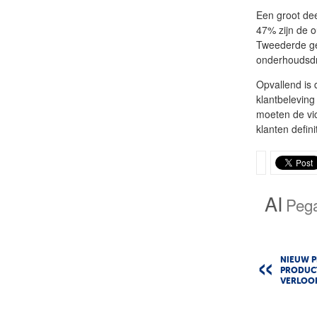
Een groot dee
47% zijn de ou
Tweederde ge
onderhoudsdr
Opvallend is
klantbelevin
moeten de vic
klanten definit
AI
Peg
NIEUW 
PRODUCT
VERLOOP