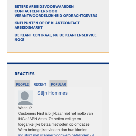
BETERE ARBEIDSVOORWAARDEN
CONTACTCENTERS OOK
VERANTWOORDELIJKHEID OPDRACHTGEVERS
KNELPUNTEN OP DE KLANTCONTACT
ARBEIDSMARKT
DE KLANT CENTRAAL, NU DE KLANTENSERVICE
NOG!
REACTIES
PEOPLE
RECENT
POPULAR
Stijn Hommes
Wat nu?
Customers First is blijkbaar niet het motto van
ING of ABN Amro. Ze heffen veilige en
toegankelijke betaalmethoden op omdat ze
Wero belangrijker vinden dan hun klanten.
ing stopt met scanner voor wero betalingen
·
4