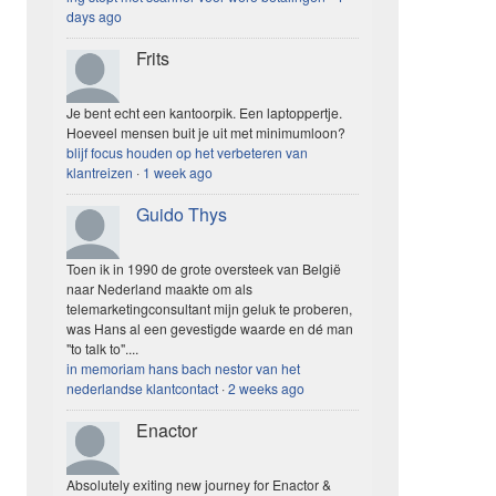
days ago
Frits
Je bent echt een kantoorpik. Een laptoppertje.
Hoeveel mensen buit je uit met minimumloon?
blijf focus houden op het verbeteren van
klantreizen
·
1 week ago
Guido Thys
Toen ik in 1990 de grote oversteek van België
naar Nederland maakte om als
telemarketingconsultant mijn geluk te proberen,
was Hans al een gevestigde waarde en dé man
"to talk to"....
in memoriam hans bach nestor van het
nederlandse klantcontact
·
2 weeks ago
Enactor
Absolutely exiting new journey for Enactor &