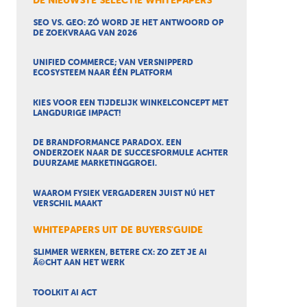
DE NIEUWSTE SELECTIE WHITEPAPERS
SEO VS. GEO: ZÓ WORD JE HET ANTWOORD OP
DE ZOEKVRAAG VAN 2026
UNIFIED COMMERCE; VAN VERSNIPPERD
ECOSYSTEEM NAAR ÉÉN PLATFORM
KIES VOOR EEN TIJDELIJK WINKELCONCEPT MET
LANGDURIGE IMPACT!
DE BRANDFORMANCE PARADOX. EEN
ONDERZOEK NAAR DE SUCCESFORMULE ACHTER
DUURZAME MARKETINGGROEI.
WAAROM FYSIEK VERGADEREN JUIST NÚ HET
VERSCHIL MAAKT
WHITEPAPERS UIT DE BUYERS'GUIDE
SLIMMER WERKEN, BETERE CX: ZO ZET JE AI
Ã©CHT AAN HET WERK
TOOLKIT AI ACT