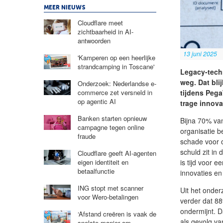
MEER NIEUWS
Cloudflare meet
zichtbaarheid in AI-
antwoorden
13 juni 2025
'Kamperen op een heerlijke
strandcamping in Toscane'
​Legacy-tech
weg. Dat bl
Onderzoek: Nederlandse e-
tijdens Pega
commerce zet versneld in
op agentic AI
trage innova
Banken starten opnieuw
Bijna 70% van
campagne tegen online
organisatie 
fraude
schade voor o
schuld zit in
Cloudflare geeft AI-agenten
is tijd voor 
eigen identiteit en
betaalfunctie
innovaties en
ING stopt met scanner
Uit het onder
voor Wero-betalingen
verder dat 8
ondermijnt. 
‘Afstand creëren is vaak de
als gevolg v
snelste manier om