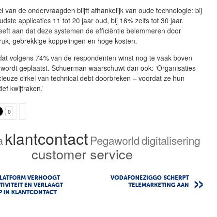
l van de ondervraagden blijft afhankelijk van oude technologie: bij
dste applicaties 11 tot 20 jaar oud, bij 16% zelfs tot 30 jaar.
eft aan dat deze systemen de efficiëntie belemmeren door
uk, gebrekkige koppelingen en hoge kosten.
 dat volgens 74% van de respondenten winst nog te vaak boven
g wordt geplaatst. Schuerman waarschuwt dan ook: ‘Organisaties
ieuze cirkel van technical debt doorbreken – voordat ze hun
ief kwijtraken.’
0
klantcontact
a
Pegaworld
digitalisering
customer service
PLATFORM VERHOOGT
VODAFONEZIGGO SCHERPT
IVITEIT EN VERLAAGT
TELEMARKETING AAN
 IN KLANTCONTACT