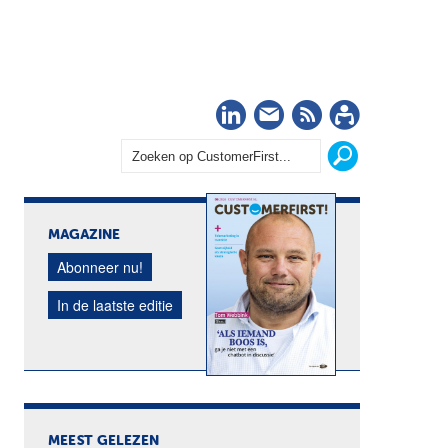
LinkedIn
Nieuwsbrief
RSS
Abonn
MAGAZINE
Abonneer nu!
In de laatste editie
MEEST GELEZEN