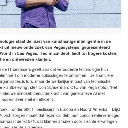
nologie staat de inzet van kunstmatige intelligentie in de
ijkt uit nieuw onderzoek van Pegasystems, gepresenteerd
World in Las Vegas. ‘Technical debt’ leidt tot hogere kosten,
tie en ontevreden klanten.
 de IT-beslissers geeft aan dat verouderde technologie hun
belemmert om moderne oplossingen te omarmen. ‘De financiële
rganisaties is fors, maar de werkelijke impact van technische
 de klantbeleving’, stelt Don Schuerman, CTO van Pega (foto). ‘Het
een nieuwe mindset: benut de kracht van generatieve AI met
 moderniseer snel en efficiënt.’
zoek – onder 500 IT-beslissers in Europa en Noord-Amerika – blijkt
8% zich zorgen maakt dat technical debt hun concurrentievermogen
Daarnaast denkt 57% dat klanten afhaken door slechte ervaringen
an verouderde systemen.