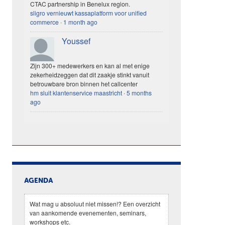
CTAC partnership in Benelux region.
sligro vernieuwt kassaplatform voor unified
commerce
·
1 month ago
Youssef
Zijn 300+ medewerkers en kan al met enige
zekerheidzeggen dat dit zaakje stinkt vanuit
betrouwbare bron binnen het callcenter
hm sluit klantenservice maastricht
·
5 months
ago
AGENDA
Wat mag u absoluut niet missen!? Een overzicht
van aankomende evenementen, seminars,
workshops etc.