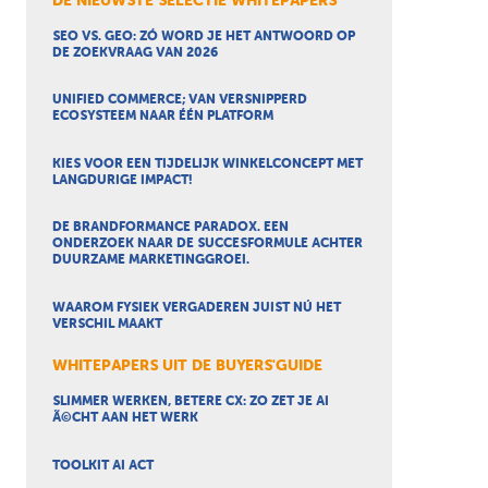
DE NIEUWSTE SELECTIE WHITEPAPERS
SEO VS. GEO: ZÓ WORD JE HET ANTWOORD OP
DE ZOEKVRAAG VAN 2026
UNIFIED COMMERCE; VAN VERSNIPPERD
ECOSYSTEEM NAAR ÉÉN PLATFORM
KIES VOOR EEN TIJDELIJK WINKELCONCEPT MET
LANGDURIGE IMPACT!
DE BRANDFORMANCE PARADOX. EEN
ONDERZOEK NAAR DE SUCCESFORMULE ACHTER
DUURZAME MARKETINGGROEI.
WAAROM FYSIEK VERGADEREN JUIST NÚ HET
VERSCHIL MAAKT
WHITEPAPERS UIT DE BUYERS'GUIDE
SLIMMER WERKEN, BETERE CX: ZO ZET JE AI
Ã©CHT AAN HET WERK
TOOLKIT AI ACT