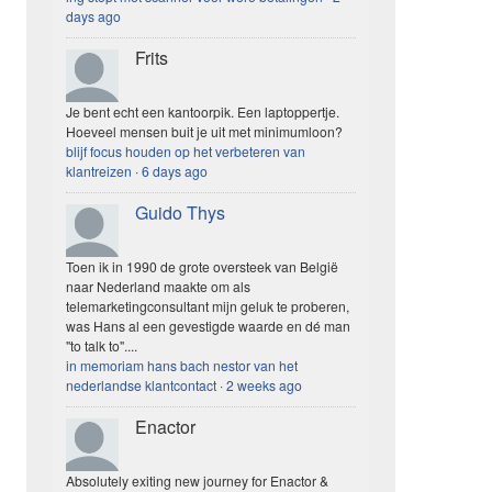
days ago
Frits
Je bent echt een kantoorpik. Een laptoppertje.
Hoeveel mensen buit je uit met minimumloon?
blijf focus houden op het verbeteren van
klantreizen
·
6 days ago
Guido Thys
Toen ik in 1990 de grote oversteek van België
naar Nederland maakte om als
telemarketingconsultant mijn geluk te proberen,
was Hans al een gevestigde waarde en dé man
"to talk to"....
in memoriam hans bach nestor van het
nederlandse klantcontact
·
2 weeks ago
Enactor
Absolutely exiting new journey for Enactor &