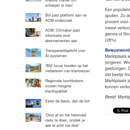
scherper te zien’
Een populaire
Bol past platform aan na
spullen. Zo d
ACM-onderzoek
procent voor
meest verkoch
ACM: CVmaker past
games of film
informatie over
(28%).
abonnementen aan
Bewustwordi
Transparantieplicht voor
AI-systemen
Marktplaats 
jongeren. Wo
‘Blijf focus houden op het
geldzorgen. D
verbeteren van klantreizen’
dat beetje fi
Marktplaats j
Regionale lunchketens
scoren hoogste
kunnen verko
klantloyaliteit
Beeld: Marktp
Eerst de basis, dan de bot
‘Door af en toe helemaal
niets te doen, ontdek je
wat er echt toe doet’