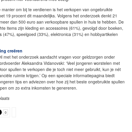
 manier om bij te verdienen is het verkopen van ongebruikte
oet 19 procent dit maandelijks. Volgens het onderzoek denkt 21
 meer dan 500 euro aan verkoopbare spullen in huis te hebben. De
te items zijn kleding en accessoires (61%), gevolgd door boeken,
s (47%), speelgoed (33%), elektronica (31%) en hobbyartikelen
ng creëren
wil met het onderzoek aandacht vragen voor geldzorgen onder
ordvoerder Aleksandra Vidanovski: ‘Veel jongeren worstelen met
oor spullen te verkopen die je toch niet meer gebruikt, kun je nét
nanciële ruimte krijgen.’ Op een speciale informatiepagina biedt
ongeren tips en adviezen over hoe zij het beste ongebruikte spullen
pen om zo extra inkomsten te genereren.
laats
0