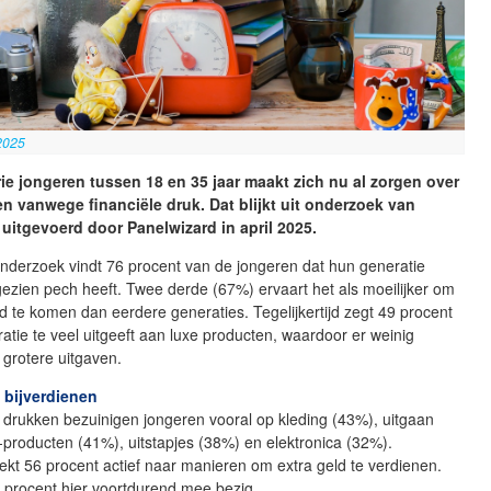
2025
ie jongeren tussen 18 en 35 jaar maakt zich nu al zorgen over
n vanwege financiële druk. Dat blijkt uit onderzoek van
 uitgevoerd door Panelwizard in april 2025.
nderzoek vindt 76 procent van de jongeren dat hun generatie
ezien pech heeft. Twee derde (67%) ervaart het als moeilijker om
nd te komen dan eerdere generaties. Tegelijkertijd zegt 49 procent
atie te veel uitgeeft aan luxe producten, waardoor er weinig
r grotere uitgaven.
 bijverdienen
 drukken bezuinigen jongeren vooral op kleding (43%), uitgaan
’-producten (41%), uitstapjes (38%) en elektronica (32%).
kt 56 procent actief naar manieren om extra geld te verdienen.
 procent hier voortdurend mee bezig.