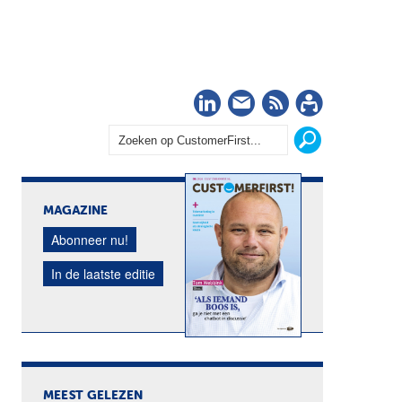
LinkedIn
Nieuwsbrief
RSS
Abonn
MAGAZINE
Abonneer nu!
In de laatste editie
MEEST GELEZEN