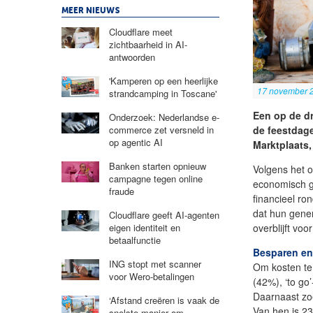
MEER NIEUWS
Cloudflare meet
zichtbaarheid in AI-
antwoorden
'Kamperen op een heerlijke
17 november 
strandcamping in Toscane'
Een op de dr
Onderzoek: Nederlandse e-
commerce zet versneld in
de feestdage
op agentic AI
Marktplaats,
Banken starten opnieuw
Volgens het o
campagne tegen online
economisch g
fraude
financieel ro
dat hun gener
Cloudflare geeft AI-agenten
eigen identiteit en
overblijft voo
betaalfunctie
Besparen en
ING stopt met scanner
Om kosten te
voor Wero-betalingen
(42%), ‘to go
Daarnaast zoe
‘Afstand creëren is vaak de
Van hen is 23
snelste manier om