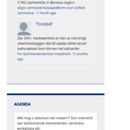
CTAC partnership in Benelux region.
sligro vernieuwt kassaplatform voor unified
commerce
·
1 month ago
Youssef
Zijn 300+ medewerkers en kan al met enige
zekerheidzeggen dat dit zaakje stinkt vanuit
betrouwbare bron binnen het callcenter
hm sluit klantenservice maastricht
·
5 months
ago
AGENDA
Wat mag u absoluut niet missen!? Een overzicht
van aankomende evenementen, seminars,
workshops etc.