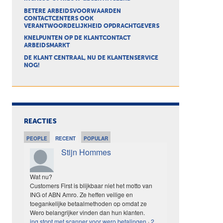
BETERE ARBEIDSVOORWAARDEN
CONTACTCENTERS OOK
VERANTWOORDELIJKHEID OPDRACHTGEVERS
KNELPUNTEN OP DE KLANTCONTACT
ARBEIDSMARKT
DE KLANT CENTRAAL, NU DE KLANTENSERVICE
NOG!
REACTIES
PEOPLE
RECENT
POPULAR
Stijn Hommes
Wat nu?
Customers First is blijkbaar niet het motto van
ING of ABN Amro. Ze heffen veilige en
toegankelijke betaalmethoden op omdat ze
Wero belangrijker vinden dan hun klanten.
ing stopt met scanner voor wero betalingen
·
2