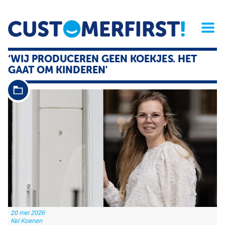
Home
Opinie
Archief
Magazine
Service
Buyers'Guide
‘WIJ PRODUCEREN GEEN KOEKJES. HET
Linked
Nieu
R
GAAT OM KINDEREN'
20 mei 2026
Kel Koenen