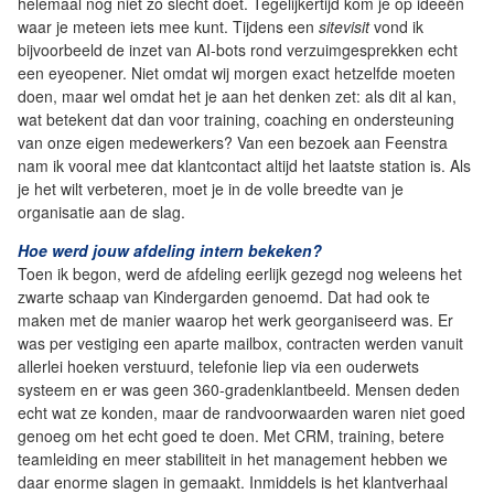
helemaal nog niet zo slecht doet. Tegelijkertijd kom je op ideeën
waar je meteen iets mee kunt. Tijdens een
sitevisit
vond ik
bijvoorbeeld de inzet van AI-bots rond verzuimgesprekken echt
een eyeopener. Niet omdat wij morgen exact hetzelfde moeten
doen, maar wel omdat het je aan het denken zet: als dit al kan,
wat betekent dat dan voor training, coaching en ondersteuning
van onze eigen medewerkers? Van een bezoek aan Feenstra
nam ik vooral mee dat klantcontact altijd het laatste station is. Als
je het wilt verbeteren, moet je in de volle breedte van je
organisatie aan de slag.
Hoe werd jouw afdeling intern bekeken?
Toen ik begon, werd de afdeling eerlijk gezegd nog weleens het
zwarte schaap van Kindergarden genoemd. Dat had ook te
maken met de manier waarop het werk georganiseerd was. Er
was per vestiging een aparte mailbox, contracten werden vanuit
allerlei hoeken verstuurd, telefonie liep via een ouderwets
systeem en er was geen 360-gradenklantbeeld. Mensen deden
echt wat ze konden, maar de randvoorwaarden waren niet goed
genoeg om het echt goed te doen. Met CRM, training, betere
teamleiding en meer stabiliteit in het management hebben we
daar enorme slagen in gemaakt. Inmiddels is het klantverhaal