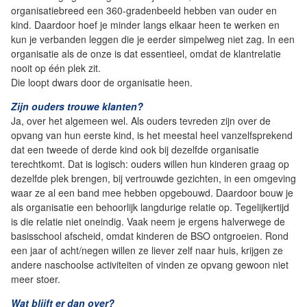
organisatiebreed een 360-gradenbeeld hebben van ouder en
kind. Daardoor hoef je minder langs elkaar heen te werken en
kun je verbanden leggen die je eerder simpelweg niet zag. In een
organisatie als de onze is dat essentieel, omdat de klantrelatie
nooit op één plek zit.
Die loopt dwars door de organisatie heen.
Zijn ouders trouwe klanten?
Ja, over het algemeen wel. Als ouders tevreden zijn over de
opvang van hun eerste kind, is het meestal heel vanzelfsprekend
dat een tweede of derde kind ook bij dezelfde organisatie
terechtkomt. Dat is logisch: ouders willen hun kinderen graag op
dezelfde plek brengen, bij vertrouwde gezichten, in een omgeving
waar ze al een band mee hebben opgebouwd. Daardoor bouw je
als organisatie een behoorlijk langdurige relatie op. Tegelijkertijd
is die relatie niet oneindig. Vaak neem je ergens halverwege de
basisschool afscheid, omdat kinderen de BSO ontgroeien. Rond
een jaar of acht/negen willen ze liever zelf naar huis, krijgen ze
andere naschoolse activiteiten of vinden ze opvang gewoon niet
meer stoer.
Wat blijft er dan over?