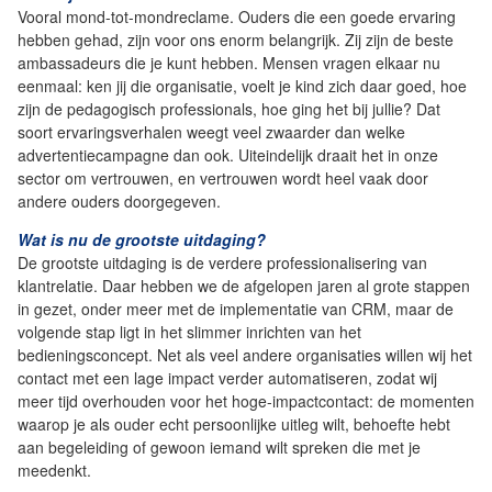
Vooral mond-tot-mondreclame. Ouders die een goede ervaring
hebben gehad, zijn voor ons enorm belangrijk. Zij zijn de beste
ambassadeurs die je kunt hebben. Mensen vragen elkaar nu
eenmaal: ken jij die organisatie, voelt je kind zich daar goed, hoe
zijn de pedagogisch professionals, hoe ging het bij jullie? Dat
soort ervaringsverhalen weegt veel zwaarder dan welke
advertentiecampagne dan ook. Uiteindelijk draait het in onze
sector om vertrouwen, en vertrouwen wordt heel vaak door
andere ouders doorgegeven.
Wat is nu de grootste uitdaging?
De grootste uitdaging is de verdere professionalisering van
klantrelatie. Daar hebben we de afgelopen jaren al grote stappen
in gezet, onder meer met de implementatie van CRM, maar de
volgende stap ligt in het slimmer inrichten van het
bedieningsconcept. Net als veel andere organisaties willen wij het
contact met een lage impact verder automatiseren, zodat wij
meer tijd overhouden voor het hoge-impactcontact: de momenten
waarop je als ouder echt persoonlijke uitleg wilt, behoefte hebt
aan begeleiding of gewoon iemand wilt spreken die met je
meedenkt.