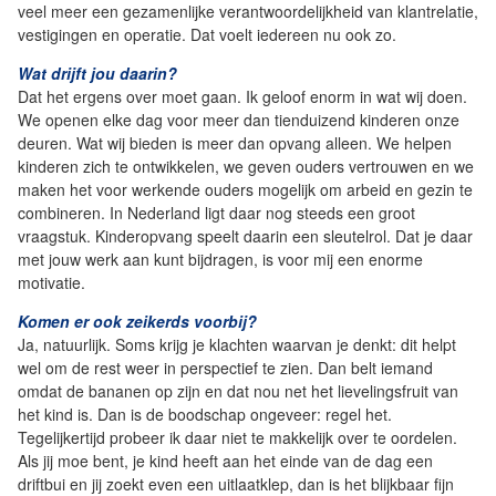
veel meer een gezamenlijke verantwoordelijkheid van klantrelatie,
vestigingen en operatie. Dat voelt iedereen nu ook zo.
Wat drijft jou daarin?
Dat het ergens over moet gaan. Ik geloof enorm in wat wij doen.
We openen elke dag voor meer dan tienduizend kinderen onze
deuren. Wat wij bieden is meer dan opvang alleen. We helpen
kinderen zich te ontwikkelen, we geven ouders vertrouwen en we
maken het voor werkende ouders mogelijk om arbeid en gezin te
combineren. In Nederland ligt daar nog steeds een groot
vraagstuk. Kinderopvang speelt daarin een sleutelrol. Dat je daar
met jouw werk aan kunt bijdragen, is voor mij een enorme
motivatie.
Komen er ook zeikerds voorbij?
Ja, natuurlijk. Soms krijg je klachten waarvan je denkt: dit helpt
wel om de rest weer in perspectief te zien. Dan belt iemand
omdat de bananen op zijn en dat nou net het lievelingsfruit van
het kind is. Dan is de boodschap ongeveer: regel het.
Tegelijkertijd probeer ik daar niet te makkelijk over te oordelen.
Als jij moe bent, je kind heeft aan het einde van de dag een
driftbui en jij zoekt even een uitlaatklep, dan is het blijkbaar fijn