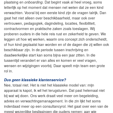
plaatsing en
onboarding
. Dat begint vaak al heel vroeg, soms
letterlijk op het moment dat mensen net weten dat ze een kind
verwachten. Vooral bij een eerste kind zijn de vragen talrijk. Dan
gaat het niet alleen over beschikbaarheid, maar ook over
vertrouwen, pedagogiek, dagindeling, locaties, flexibiliteit,
contractvormen en praktische zaken zoals toeslagen. Wij
proberen ouders in die hele reis rust en zekerheid te geven. We
leggen uit hoe wij werken, waarin ons concept zich onderscheidt,
of hun kind geplaatst kan worden en of de dagen die zij willen ook
beschikbaar zijn. In de periode tussen inschrijving en
daadwerkelijke start kan soms bijna een jaar zitten. In die
tussentijd verandert er van alles en komen er veel vragen,
wensen en wijzigingen voorbij. Daar speelt mijn team een grote
rol in.
Dus geen klassieke klantenservice?
Nee, totaal niet. Het is niet het klassieke model van: mijn
apparaat is kapot, ik wil het terugsturen. Dat past helemaal niet
bij wat wij doen. Ons werk draait veel meer om begeleiding,
advies en verwachtingsmanagement. In die zin lijkt het soms
inderdaad meer op een consultancyrol. Het gaat over een van de
meest wezenlijke beslissingen die ouders nemen: aan wie