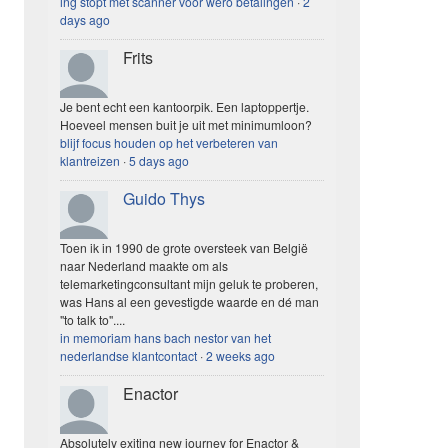
ing stopt met scanner voor wero betalingen
·
2
days ago
Frits
Je bent echt een kantoorpik. Een laptoppertje.
Hoeveel mensen buit je uit met minimumloon?
blijf focus houden op het verbeteren van
klantreizen
·
5 days ago
Guido Thys
Toen ik in 1990 de grote oversteek van België
naar Nederland maakte om als
telemarketingconsultant mijn geluk te proberen,
was Hans al een gevestigde waarde en dé man
"to talk to"....
in memoriam hans bach nestor van het
nederlandse klantcontact
·
2 weeks ago
Enactor
Absolutely exiting new journey for Enactor &