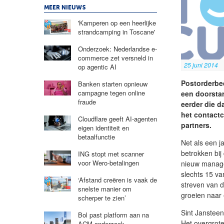
MEER NIEUWS
'Kamperen op een heerlijke
strandcamping in Toscane'
Onderzoek: Nederlandse e-
commerce zet versneld in
25 juni 2014
op agentic AI
Postorderbed
Banken starten opnieuw
campagne tegen online
een doorstar
fraude
eerder die da
het contactc
Cloudflare geeft AI-agenten
partners.
eigen identiteit en
betaalfunctie
Net als een j
betrokken bij
ING stopt met scanner
voor Wero-betalingen
nieuw managem
slechts 15 v
‘Afstand creëren is vaak de
streven van 
snelste manier om
groeien naar
scherper te zien’
Sint Janstee
Bol past platform aan na
Het overgrote
ACM-onderzoek