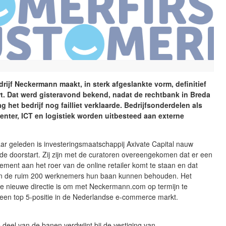
rijf Neckermann maakt, in sterk afgeslankte vorm, definitief
t. Dat werd gisteravond bekend, nadat de rechtbank in Breda
g het bedrijf nog failliet verklaarde. Bedrijfsonderdelen als
enter, ICT en logistiek worden uitbesteed aan externe
aar geleden is investeringsmaatschappij Axivate Capital nauw
 de doorstart. Zij zijn met de curatoren overeengekomen dat er een
ent aan het roer van de online retailer komt te staan en dat
an de ruim 200 werknemers hun baan kunnen behouden. Het
de nieuwe directie is om met Neckermann.com op termijn te
 een top 5-positie in de Nederlandse e-commerce markt.
n
 deel van de banen verdwijnt bij de vestiging van