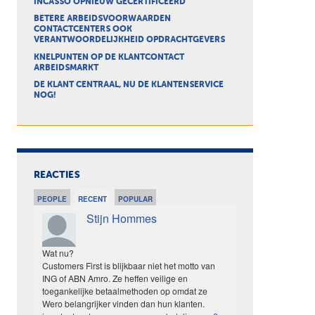
INCASSO OPNIEUW GECERTIFICEERD
BETERE ARBEIDSVOORWAARDEN
CONTACTCENTERS OOK
VERANTWOORDELIJKHEID OPDRACHTGEVERS
KNELPUNTEN OP DE KLANTCONTACT
ARBEIDSMARKT
DE KLANT CENTRAAL, NU DE KLANTENSERVICE
NOG!
REACTIES
PEOPLE
RECENT
POPULAR
Stijn Hommes
Wat nu?
Customers First is blijkbaar niet het motto van
ING of ABN Amro. Ze heffen veilige en
toegankelijke betaalmethoden op omdat ze
Wero belangrijker vinden dan hun klanten.