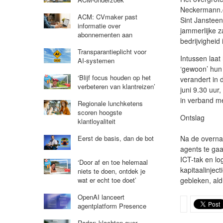
Neckermann.c
ACM: CVmaker past
Sint Jansteen
informatie over
jammerlijke 
abonnementen aan
bedrijvigheid
Transparantieplicht voor
Intussen laa
AI-systemen
‘gewoon’ hun 
‘Blijf focus houden op het
verandert in 
verbeteren van klantreizen’
juni 9.30 uur,
in verband m
Regionale lunchketens
scoren hoogste
Ontslag
klantloyaliteit
Na de overname
Eerst de basis, dan de bot
agents te gaa
ICT-tak en lo
‘Door af en toe helemaal
kapitaalinjec
niets te doen, ontdek je
gebleken, ald
wat er echt toe doet’
OpenAI lanceert
agentplatform Presence
Radar: klachten over