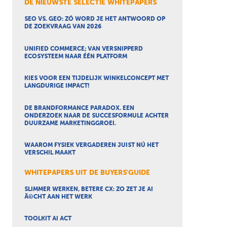
DE NIEUWSTE SELECTIE WHITEPAPERS
SEO VS. GEO: ZÓ WORD JE HET ANTWOORD OP
DE ZOEKVRAAG VAN 2026
UNIFIED COMMERCE; VAN VERSNIPPERD
ECOSYSTEEM NAAR ÉÉN PLATFORM
KIES VOOR EEN TIJDELIJK WINKELCONCEPT MET
LANGDURIGE IMPACT!
DE BRANDFORMANCE PARADOX. EEN
ONDERZOEK NAAR DE SUCCESFORMULE ACHTER
DUURZAME MARKETINGGROEI.
WAAROM FYSIEK VERGADEREN JUIST NÚ HET
VERSCHIL MAAKT
WHITEPAPERS UIT DE BUYERS'GUIDE
SLIMMER WERKEN, BETERE CX: ZO ZET JE AI
Ã©CHT AAN HET WERK
TOOLKIT AI ACT