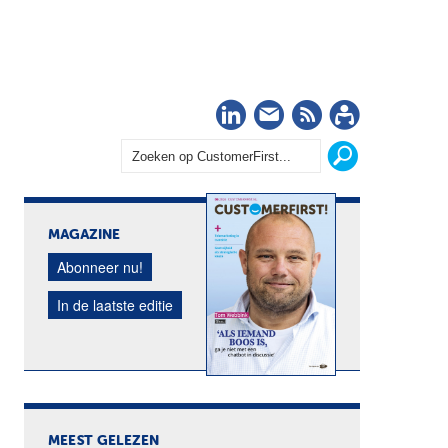
LinkedIn
Nieuwsbrief
RSS
Abonn
MAGAZINE
Abonneer nu!
In de laatste editie
MEEST GELEZEN