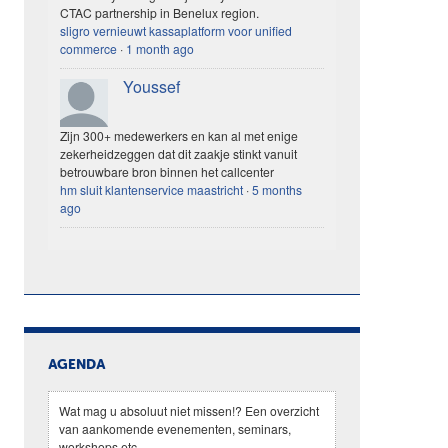
CTAC partnership in Benelux region.
sligro vernieuwt kassaplatform voor unified
commerce
·
1 month ago
Youssef
Zijn 300+ medewerkers en kan al met enige
zekerheidzeggen dat dit zaakje stinkt vanuit
betrouwbare bron binnen het callcenter
hm sluit klantenservice maastricht
·
5 months
ago
AGENDA
Wat mag u absoluut niet missen!? Een overzicht
van aankomende evenementen, seminars,
workshops etc.