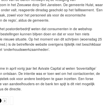
om in het Zeeuwse dorp Sint Jansteen. De gemeente Hulst, waar
 onder valt, reageerde dinsdag geschokt op het faillissement. ‘Een
zaak, zowel voor het personeel als voor de economische
 in de regio’, aldus de gemeente.
t het postorderbedrijf weten dat consumenten in de webshop
bestellingen kunnen blijven doen en dat er voor hen niets
de nieuwe situatie. Op het moment van dit schrijven (woensdag 25
 red.) is de betreffende website overigens tijdelijk niet beschikbaar
et ‘onderhoudswerkzaamheden’.
 in april vorig jaar liet Axivate Capital al weten ‘boventallige’
n ontslaan. De intentie was er toen wel om het contactcenter, de
gistiek ook voor andere bedrijven te gaan inzetten. Een forse
tie van aandeelhouders en de bank ten spijt is dit niet mogelijk
us de directie.
0