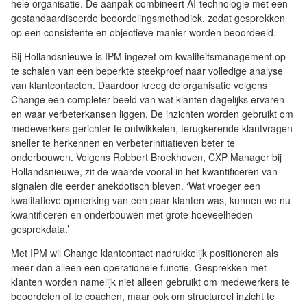
hele organisatie. De aanpak combineert AI-technologie met een
gestandaardiseerde beoordelingsmethodiek, zodat gesprekken
op een consistente en objectieve manier worden beoordeeld.
Bij Hollandsnieuwe is IPM ingezet om kwaliteitsmanagement op
te schalen van een beperkte steekproef naar volledige analyse
van klantcontacten. Daardoor kreeg de organisatie volgens
Change een completer beeld van wat klanten dagelijks ervaren
en waar verbeterkansen liggen. De inzichten worden gebruikt om
medewerkers gerichter te ontwikkelen, terugkerende klantvragen
sneller te herkennen en verbeterinitiatieven beter te
onderbouwen. Volgens Robbert Broekhoven, CXP Manager bij
Hollandsnieuwe, zit de waarde vooral in het kwantificeren van
signalen die eerder anekdotisch bleven. ‘Wat vroeger een
kwalitatieve opmerking van een paar klanten was, kunnen we nu
kwantificeren en onderbouwen met grote hoeveelheden
gesprekdata.’
Met IPM wil Change klantcontact nadrukkelijk positioneren als
meer dan alleen een operationele functie. Gesprekken met
klanten worden namelijk niet alleen gebruikt om medewerkers te
beoordelen of te coachen, maar ook om structureel inzicht te