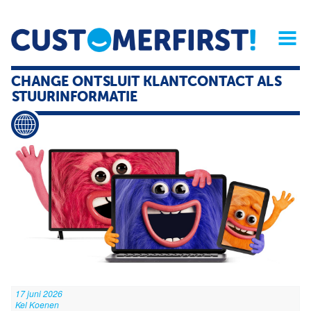
Home
Opinie
Archief
Magazine
Service
Buyers'Guide
CHANGE ONTSLUIT KLANTCONTACT ALS
Linked
Nieu
R
STUURINFORMATIE
17 juni 2026
Kel Koenen