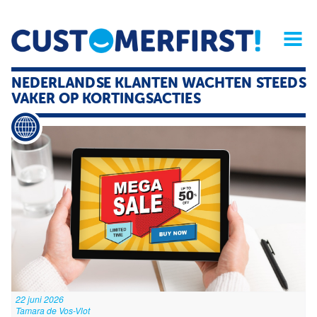
Home
Opinie
Archief
Magazine
Service
Buyers'Guide
NEDERLANDSE KLANTEN WACHTEN STEEDS
Linked
Nieu
R
VAKER OP KORTINGSACTIES
22 juni 2026
Tamara de Vos-Vlot