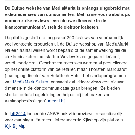
De Duitse website van MediaMarkt is onlangs uitgebreid met
videorecensies van consumenten. Met name voor webshops
vormen zulke reviews ‘een nieuwe dimensie in de
klantcommunicatie’, stelt de elektronicaketen.
De pilot is gestart met ongeveer 200 reviews van voornamelijk
veel verkochte producten uit de Duitse webshop van MediaMarkt.
Na een aantal weken wordt bepaald of de samenwerking die de
elektronicaketen met startup Weview is aangegaan hiervoor,
wordt voortgezet. Geschreven recensies werden al gepubliceerd
op het online platform van de retailer, maar Thorsten Marquardt
(managing director van Retailtech Hub – het startupprogramma
van
MediaMarktSaturn
) verwacht dat videoreviews een nieuwe
dimensie in de klantcommunicatie gaan brengen. ‘Ze bieden
klanten betere begeleiding en helpen bij het maken van
aankoopbeslissingen’,
meent hij
.
In
juli 2014
lanceerde ANWB ook videoreviews, respectievelijk
voor campings. En recent introduceerde Kijkshop zijn platform
Kijk Bij Mij
.