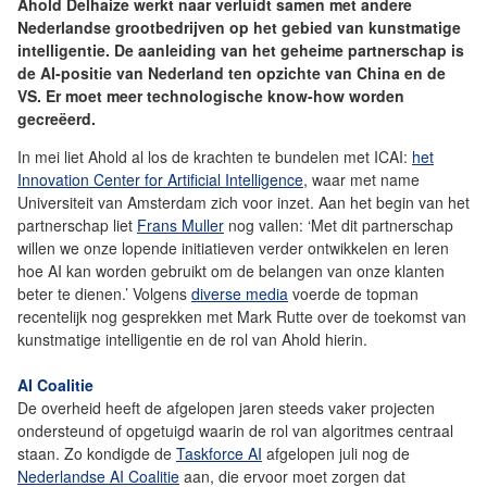
Ahold Delhaize werkt naar verluidt samen met andere
Nederlandse grootbedrijven op het gebied van kunstmatige
intelligentie. De aanleiding van het geheime partnerschap is
de AI-positie van Nederland ten opzichte van China en de
VS. Er moet meer technologische know-how worden
gecreëerd.
In mei liet Ahold al los de krachten te bundelen met ICAI:
het
Innovation Center for Artificial Intelligence
, waar met name
Universiteit van Amsterdam zich voor inzet. Aan het begin van het
partnerschap liet
Frans Muller
nog vallen: ‘Met dit partnerschap
willen we onze lopende initiatieven verder ontwikkelen en leren
hoe AI kan worden gebruikt om de belangen van onze klanten
beter te dienen.’ Volgens
diverse media
voerde de topman
recentelijk nog gesprekken met Mark Rutte over de toekomst van
kunstmatige intelligentie en de rol van Ahold hierin.
AI Coalitie
De overheid heeft de afgelopen jaren steeds vaker projecten
ondersteund of opgetuigd waarin de rol van algoritmes centraal
staan. Zo kondigde de
Taskforce AI
afgelopen juli nog de
Nederlandse AI Coalitie
aan, die ervoor moet zorgen dat