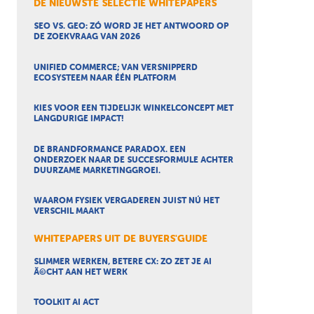
DE NIEUWSTE SELECTIE WHITEPAPERS
SEO VS. GEO: ZÓ WORD JE HET ANTWOORD OP
DE ZOEKVRAAG VAN 2026
UNIFIED COMMERCE; VAN VERSNIPPERD
ECOSYSTEEM NAAR ÉÉN PLATFORM
KIES VOOR EEN TIJDELIJK WINKELCONCEPT MET
LANGDURIGE IMPACT!
DE BRANDFORMANCE PARADOX. EEN
ONDERZOEK NAAR DE SUCCESFORMULE ACHTER
DUURZAME MARKETINGGROEI.
WAAROM FYSIEK VERGADEREN JUIST NÚ HET
VERSCHIL MAAKT
WHITEPAPERS UIT DE BUYERS'GUIDE
SLIMMER WERKEN, BETERE CX: ZO ZET JE AI
Ã©CHT AAN HET WERK
TOOLKIT AI ACT