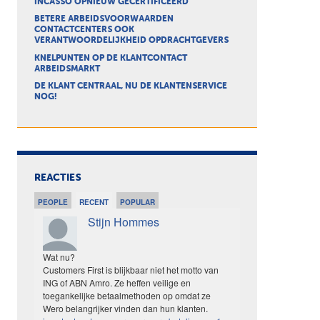
INCASSO OPNIEUW GECERTIFICEERD
BETERE ARBEIDSVOORWAARDEN
CONTACTCENTERS OOK
VERANTWOORDELIJKHEID OPDRACHTGEVERS
KNELPUNTEN OP DE KLANTCONTACT
ARBEIDSMARKT
DE KLANT CENTRAAL, NU DE KLANTENSERVICE
NOG!
REACTIES
PEOPLE
RECENT
POPULAR
Stijn Hommes
Wat nu?
Customers First is blijkbaar niet het motto van
ING of ABN Amro. Ze heffen veilige en
toegankelijke betaalmethoden op omdat ze
Wero belangrijker vinden dan hun klanten.