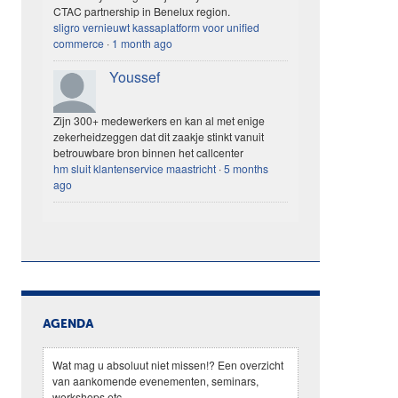
CTAC partnership in Benelux region.
sligro vernieuwt kassaplatform voor unified
commerce
·
1 month ago
Youssef
Zijn 300+ medewerkers en kan al met enige
zekerheidzeggen dat dit zaakje stinkt vanuit
betrouwbare bron binnen het callcenter
hm sluit klantenservice maastricht
·
5 months
ago
AGENDA
Wat mag u absoluut niet missen!? Een overzicht
van aankomende evenementen, seminars,
workshops etc.