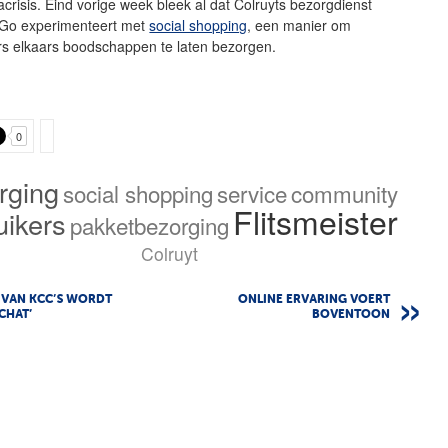
crisis. Eind vorige week bleek al dat Colruyts bezorgdienst
Go experimenteert met
social shopping
, een manier om
s elkaars boodschappen te laten bezorgen.
0
rging
social shopping
service
community
Flitsmeister
uikers
pakketbezorging
Colruyt
 VAN KCC’S WORDT
ONLINE ERVARING VOERT
CHAT’
BOVENTOON