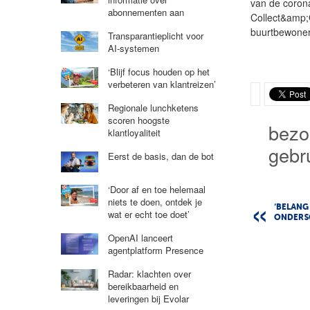
van de corona
abonnementen aan
Collect&amp;
buurtbewoner
Transparantieplicht voor
AI-systemen
‘Blijf focus houden op het
verbeteren van klantreizen’
Regionale lunchketens
scoren hoogste
bezo
klantloyaliteit
gebr
Eerst de basis, dan de bot
‘Door af en toe helemaal
niets te doen, ontdek je
‘BELANG
wat er echt toe doet’
ONDERS
OpenAI lanceert
agentplatform Presence
Radar: klachten over
bereikbaarheid en
leveringen bij Evolar