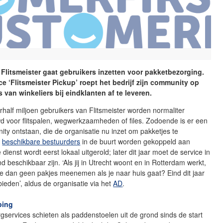
Flitsmeister gaat gebruikers inzetten voor pakketbezorging.
ce ‘Flitsmeister Pickup’ roept het bedrijf zijn community op
 van winkeliers bij eindklanten af te leveren.
half miljoen gebruikers van Flitsmeister worden normaliter
 voor flitspalen, wegwerkzaamheden of files. Zodoende is er een
ty ontstaan, die de organisatie nu inzet om pakketjes te
e
beschikbare bestuurders
in de buurt worden gekoppeld aan
 dienst wordt eerst lokaal uitgerold; later dit jaar moet de service in
d beschikbaar zijn. ‘Als jij in Utrecht woont en in Rotterdam werkt,
e dan geen pakjes meenemen als je naar huis gaat? Eind dit jaar
ieden’, aldus de organisatie via het
AD
.
ping
services schieten als paddenstoelen uit de grond sinds de start