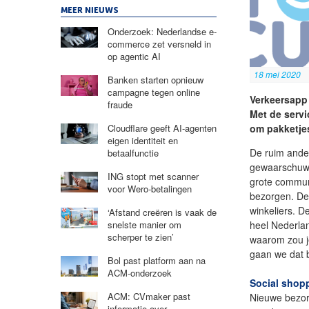
MEER NIEUWS
Onderzoek: Nederlandse e-
commerce zet versneld in
op agentic AI
18 mei 2020
Banken starten opnieuw
campagne tegen online
Verkeersapp 
fraude
Met de servi
om pakketjes
Cloudflare geeft AI-agenten
eigen identiteit en
De ruim ander
betaalfunctie
gewaarschuwd
ING stopt met scanner
grote communi
voor Wero-betalingen
bezorgen. D
winkeliers. De
‘Afstand creëren is vaak de
heel Nederlan
snelste manier om
scherper te zien’
waarom zou j
gaan we dat b
Bol past platform aan na
ACM-onderzoek
Social shop
ACM: CVmaker past
Nieuwe bezorg
informatie over