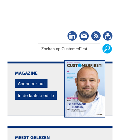
LinkedIn
Nieuwsbrief
RSS
Abonn
MAGAZINE
Abonneer nu!
In de laatste editie
MEEST GELEZEN