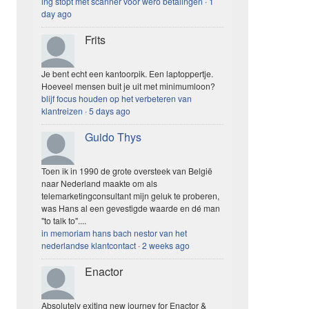
ing stopt met scanner voor wero betalingen
·
1
day ago
Frits
Je bent echt een kantoorpik. Een laptoppertje.
Hoeveel mensen buit je uit met minimumloon?
blijf focus houden op het verbeteren van
klantreizen
·
5 days ago
Guido Thys
Toen ik in 1990 de grote oversteek van België
naar Nederland maakte om als
telemarketingconsultant mijn geluk te proberen,
was Hans al een gevestigde waarde en dé man
"to talk to"....
in memoriam hans bach nestor van het
nederlandse klantcontact
·
2 weeks ago
Enactor
Absolutely exiting new journey for Enactor &