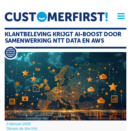
Home
Opinie
Archief
Magazine
Service
Buyers'Guide
KLANTBELEVING KRIJGT AI-BOOST DOOR
Linked
Nieu
R
SAMENWERKING NTT DATA EN AWS
3 februari 2026
Tamara de Vos-Vlot