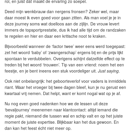
rol, en juist dát maakt de ervaring zo soepel.
Deed mijn wenkbrauw dan nergens fronsen? Zeker wel, maar
daar moest ik even goed voor gaan zitten. Als man voel je je in
deze journey soms wat doelloos aan de zijlijn. De vrouw levert
immers de topsportprestatie, dus ik had alle tijd om de randzaken
te regelen en hier en daar een kritische noot te kraken.
Bijvoorbeeld wanneer de ‘factor twee’ weer eens werd toegepast:
zet het woord ‘baby’ of ‘zwangerschap’ ergens bij en de prijs lijkt
spontaan te verdubbelen. Overigens schijnt datzelfde effect op te
treden bij het woord ‘trouwen’. Tip van een vriend: noem het een
feestje, en je bent ineens een stuk voordeliger uit.
Just saying
.
Ook niet onbelangrijk: het geboorteverlof voor vaders is inmiddels
riant. Waar het vroeger bij twee dagen bleef, kun je nu gerust een
kwartaal vrij nemen. Dat helpt, want er komt nogal wat op je af.
Nu nog even goed nadenken hoe we de lessen uit deze
‘bevaljourney’ meenemen naar klantcontact: altijd iemand die
regie pakt, niemand die tussen wal en schip valt en op het juiste
moment de juiste expertise. Blijkbaar kan het dus gewoon. En
dan kan het feest écht niet meer op.