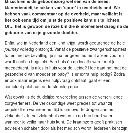
Misschien is de geboortezorg wel één van de meest
klantvriendelijke takken van ‘sport’ in overheidsland. We
hebben vaak commentaar op de overheid, maar wellicht is
het ook eens tijd om juist de positieve kant uit te lichten.
Of… het is gewoon de roze bril die ik momenteel draag na de
geboorte van mijn gezonde dochter.
Enfin, wie in Nederland een kind krijgt, wordt gedurende de hele
journey
volledig ontzorgd. Vanaf de positieve zwangerschapstest
tot en met de bevalling: je staat er geen moment alleen voor en
wordt continu begeleid. Aan huis én op locatie wordt met je
meegedacht. Is alles in huis voor de kleine? Hoe gaat het met de
gezondheid van moeder en baby? Is er extra hulp nodig? Zodra
er ook maar ergens een hulpvraag ontstaat, gaat er een
compleet palet aan ondersteuning open.
Wat opvalt, is de duidelijke rolverdeling tussen de verschillende
zorgverleners. De verloskundige weet precies tot waar zij
begeleidt en wanneer het tijd is om over te dragen aan het
ziekenhuis. In het ziekenhuis weten ze op hun beurt weer
wanneer je veilig naar huis kunt. De kraamzorg geeft praktisch
advies en schakelt door als het medisch wordt. Iedereen kent zijn