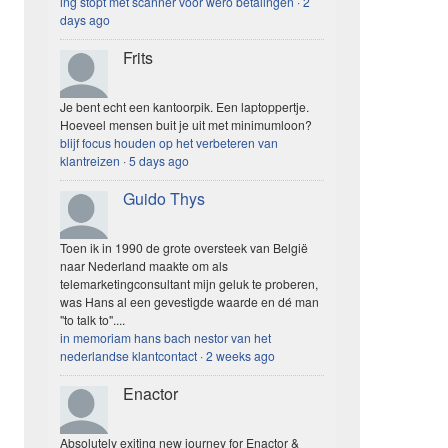
ing stopt met scanner voor wero betalingen
·
2
days ago
Frits
Je bent echt een kantoorpik. Een laptoppertje.
Hoeveel mensen buit je uit met minimumloon?
blijf focus houden op het verbeteren van
klantreizen
·
5 days ago
Guido Thys
Toen ik in 1990 de grote oversteek van België
naar Nederland maakte om als
telemarketingconsultant mijn geluk te proberen,
was Hans al een gevestigde waarde en dé man
"to talk to"....
in memoriam hans bach nestor van het
nederlandse klantcontact
·
2 weeks ago
Enactor
Absolutely exiting new journey for Enactor &