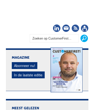
LinkedIn
Nieuwsbrief
RSS
Abonn
MAGAZINE
Abonneer nu!
In de laatste editie
MEEST GELEZEN