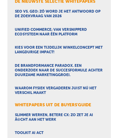
DE NIEUWSTE SELECTIE WHITEPAPERS
SEO VS. GEO: ZÓ WORD JE HET ANTWOORD OP
DE ZOEKVRAAG VAN 2026
UNIFIED COMMERCE; VAN VERSNIPPERD
ECOSYSTEEM NAAR ÉÉN PLATFORM
KIES VOOR EEN TIJDELIJK WINKELCONCEPT MET
LANGDURIGE IMPACT!
DE BRANDFORMANCE PARADOX. EEN
ONDERZOEK NAAR DE SUCCESFORMULE ACHTER
DUURZAME MARKETINGGROEI.
WAAROM FYSIEK VERGADEREN JUIST NÚ HET
VERSCHIL MAAKT
WHITEPAPERS UIT DE BUYERS'GUIDE
SLIMMER WERKEN, BETERE CX: ZO ZET JE AI
Ã©CHT AAN HET WERK
TOOLKIT AI ACT