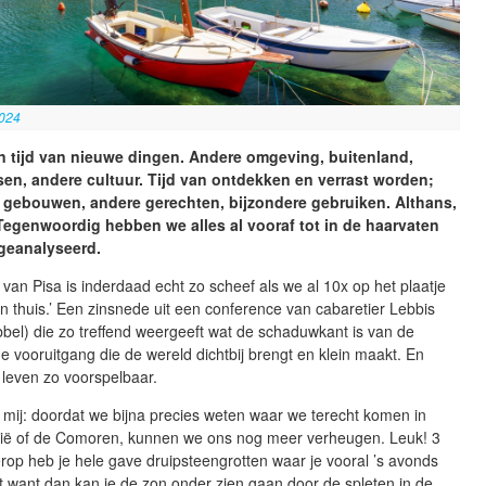
2024
n tijd van nieuwe dingen. Andere omgeving, buitenland,
en, andere cultuur. Tijd van ontdekken en verrast worden;
 gebouwen, andere gerechten, bijzondere gebruiken. Althans,
Tegenwoordig hebben we alles al vooraf tot in de haarvaten
geanalyseerd.
van Pisa is inderdaad echt zo scheef als we al 10x op het plaatje
 thuis.’ Een zinsnede uit een conference van cabaretier Lebbis
bel) die zo treffend weergeeft wat de schaduwkant is van de
e vooruitgang die de wereld dichtbij brengt en klein maakt. En
leven zo voorspelbaar.
n mij: doordat we bijna precies weten waar we terecht komen in
tië of de Comoren, kunnen we ons nog meer verheugen. Leuk! 3
rop heb je hele gave druipsteengrotten waar je vooral ’s avonds
 want dan kan je de zon onder zien gaan door de spleten in de