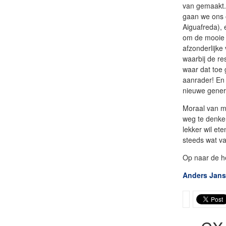
van gemaakt.
gaan we ons 
Aiguafreda),
om de mooie 
afzonderlijke
waarbij de re
waar dat toe 
aanrader! En 
nieuwe genera
Moraal van mi
weg te denken
lekker wil et
steeds wat va
Op naar de her
Anders Jan