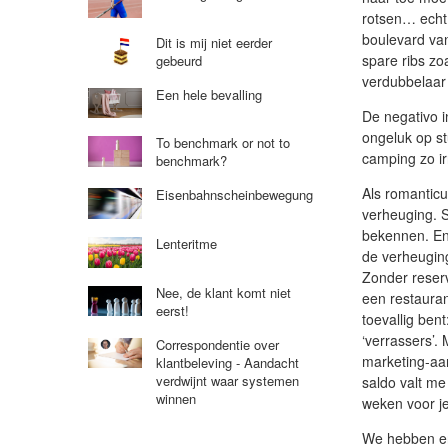
rotsen… echt 
boulevard van
Dit is mij niet eerder
spare ribs zo
gebeurd
verdubbelaar
Een hele bevalling
De negativo i
ongeluk op st
To benchmark or not to
camping zo irr
benchmark?
Als romanticu
Eisenbahnscheinbewegung
verheuging. 
bekennen. En
Lenteritme
de verheugin
Zonder reser
Nee, de klant komt niet
een restaurant
eerst!
toevallig ben
‘verrassers’.
Correspondentie over
marketing-aa
klantbeleving - Aandacht
verdwijnt waar systemen
saldo valt me
winnen
weken voor je
We hebben er