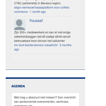
CTAC partnership in Benelux region.
sligro vernieuwt kassaplatform voor unified
commerce
·
1 month ago
Youssef
Zijn 300+ medewerkers en kan al met enige
zekerheidzeggen dat dit zaakje stinkt vanuit
betrouwbare bron binnen het callcenter
hm sluit klantenservice maastricht
·
5 months
ago
AGENDA
Wat mag u absoluut niet missen!? Een overzicht
van aankomende evenementen, seminars,
workshops etc.