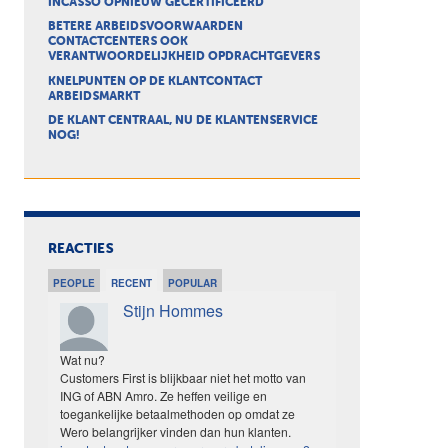
INCASSO OPNIEUW GECERTIFICEERD
BETERE ARBEIDSVOORWAARDEN
CONTACTCENTERS OOK
VERANTWOORDELIJKHEID OPDRACHTGEVERS
KNELPUNTEN OP DE KLANTCONTACT
ARBEIDSMARKT
DE KLANT CENTRAAL, NU DE KLANTENSERVICE
NOG!
REACTIES
PEOPLE
RECENT
POPULAR
Stijn Hommes
Wat nu?
Customers First is blijkbaar niet het motto van
ING of ABN Amro. Ze heffen veilige en
toegankelijke betaalmethoden op omdat ze
Wero belangrijker vinden dan hun klanten.