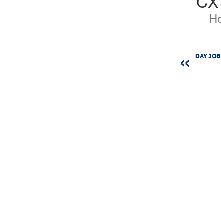
CX
Ho
DAY JOB 