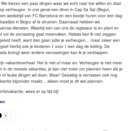
 We kiezen een paar dingen waar we echt naar toe willen en daar
op verheugen. In ons geval een diner in Cap Sa Sal (Begur,
 een wedstrijd van FC Barcelona en een bootje huren voor een dag
baaitjes in Begur af te struinen. Daarnaast hebben we
 verras-diensten. Waarbij een van ons de regisseur is en plant en
st vol de verrassing gaat meemaken. Helaas kan ik niet zeggen
geleid heeft, want dan gaan jullie je verheugen… maar zeker een
geef hierbij ook je kinderen 1 voor 1 een dag de leiding. De
tie brengt weer andere verrassingen kan ik je verklappen.
jn vakantieverhaal. Het is niet
of
maar
en
. Verheugen is niet meer
 in de meeste vakanties, je kan niet meer om plannen heen als je
en of leuke dingen wil doen. Maar! Gelukkig is verrassen ook nog
kantie bijzonder maakt… alleen moet je dit wel plannen.
fstvakantie, wees er op tijd bij!
sen
0