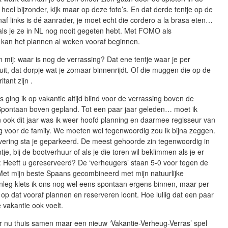
heel bijzonder, kijk maar op deze foto’s. En dat derde tentje op de
af links is dé aanrader, je moet echt die cordero a la brasa eten…
als je ze in NL nog nooit gegeten hebt. Met FOMO als
 kan het plannen al weken vooraf beginnen.
n mij: waar is nog de verrassing? Dat ene tentje waar je per
uit, dat dorpje wat je zomaar binnenrijdt. Of die muggen die op de
itant zijn .
s ging ik op vakantie altijd blind voor de verrassing boven de
Spontaan boven gepland. Tot een paar jaar geleden… moet ik
 ook dit jaar was ik weer hoofd planning en daarmee regisseur van
g voor de family. We moeten wel tegenwoordig zou ik bijna zeggen.
vering sta je geparkeerd. De meest gehoorde zin tegenwoordig in
je, bij de bootverhuur of als je die toren wil beklimmen als je er
t: Heeft u gereserveerd? De ‘verheugers’ staan 5-0 voor tegen de
 Met mijn beste Spaans gecombineerd met mijn natuurlijke
nleg klets ik ons nog wel eens spontaan ergens binnen, maar per
 op dat vooraf plannen en reserveren loont. Hoe lullig dat een paar
 vakantie ook voelt.
 nu thuis samen maar een nieuw ‘Vakantie-Verheug-Verras’ spel