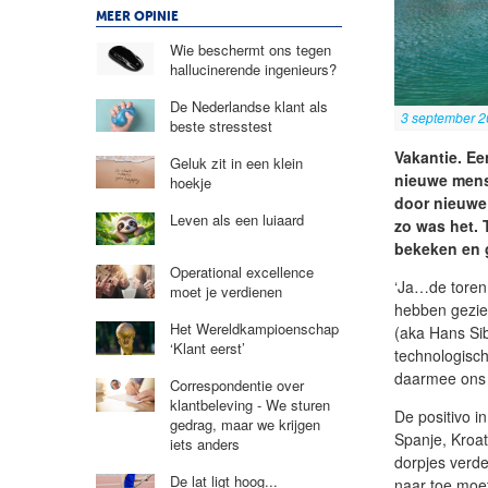
MEER OPINIE
Wie beschermt ons tegen
hallucinerende ingenieurs?
De Nederlandse klant als
3 september 
beste stresstest
Vakantie. Ee
Geluk zit in een klein
nieuwe mens
hoekje
door nieuwe
Leven als een luiaard
zo was het. 
bekeken en 
Operational excellence
‘Ja…de toren 
moet je verdienen
hebben gezien
Het Wereldkampioenschap
(aka Hans Sib
‘Klant eerst’
technologisch
daarmee ons 
Correspondentie over
klantbeleving - We sturen
De positivo i
gedrag, maar we krijgen
Spanje, Kroa
iets anders
dorpjes verde
De lat ligt hoog...
naar toe moet