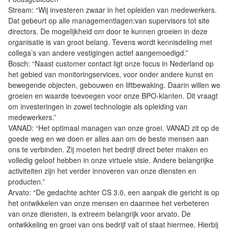
Stream: “Wij investeren zwaar in het opleiden van medewerkers.
Dat gebeurt op alle managementlagen:van supervisors tot site
directors. De mogelijkheid om door te kunnen groeien in deze
organisatie is van groot belang. Tevens wordt kennisdeling met
collega’s van andere vestigingen actief aangemoedigd.”
Bosch: “Naast customer contact ligt onze focus in Nederland op
het gebied van monitoringservices, voor onder andere kunst en
bewegende objecten, gebouwen en liftbewaking. Daarin willen we
groeien en waarde toevoegen voor onze BPO-klanten. Dit vraagt
om investeringen in zowel technologie als opleiding van
medewerkers.”
VANAD: “Het optimaal managen van onze groei. VANAD zit op de
goede weg en we doen er alles aan om de beste mensen aan
ons te verbinden. Zij moeten het bedrijf direct beter maken en
volledig geloof hebben in onze virtuele visie. Andere belangrijke
activiteiten zijn het verder innoveren van onze diensten en
producten.”
Arvato: “De gedachte achter CS 3.0, een aanpak die gericht is op
het ontwikkelen van onze mensen en daarmee het verbeteren
van onze diensten, is extreem belangrijk voor arvato. De
ontwikkeling en groei van ons bedrijf valt of staat hiermee. Hierbij