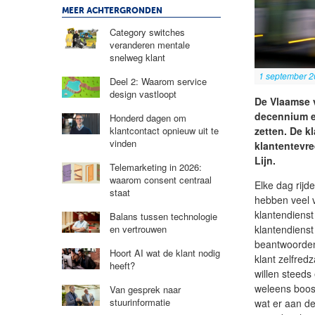
MEER ACHTERGRONDEN
Category switches
veranderen mentale
snelweg klant
1 september 
Deel 2: Waarom service
design vastloopt
De Vlaamse 
decennium e
Honderd dagen om
zetten. De k
klantcontact opnieuw uit te
vinden
klantentevre
Lijn.
Telemarketing in 2026:
waarom consent centraal
Elke dag rijd
staat
hebben veel v
klantendienst
Balans tussen technologie
klantendienst
en vertrouwen
beantwoorden
Hoort AI wat de klant nodig
klant zelfre
heeft?
willen steeds
weleens boos 
Van gesprek naar
stuurinformatie
wat er aan d