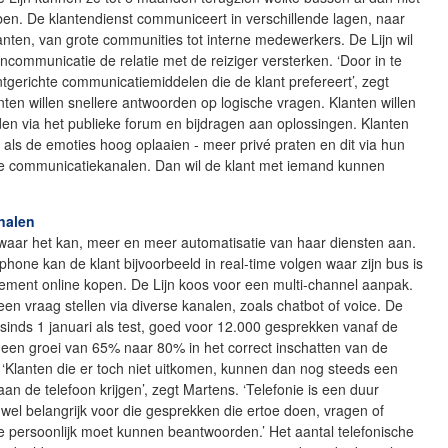
en. De klantendienst communiceert in verschillende lagen, naar
lanten, van grote communities tot interne medewerkers. De Lijn wil
ncommunicatie de relatie met de reiziger versterken. ‘Door in te
ntgerichte communicatiemiddelen die de klant prefereert’, zegt
nten willen snellere antwoorden op logische vragen. Klanten willen
en via het publieke forum en bijdragen aan oplossingen. Klanten
r als de emoties hoog oplaaien - meer privé praten en dit via hun
e communicatiekanalen. Dan wil de klant met iemand kunnen
nalen
 waar het kan, meer en meer automatisatie van haar diensten aan.
tphone kan de klant bijvoorbeeld in real-time volgen waar zijn bus is
ement online kopen. De Lijn koos voor een multi-channel aanpak.
een vraag stellen via diverse kanalen, zoals chatbot of voice. De
 sinds 1 januari als test, goed voor 12.000 gesprekken vanaf de
t een groei van 65% naar 80% in het correct inschatten van de
. ‘Klanten die er toch niet uitkomen, kunnen dan nog steeds een
n de telefoon krijgen’, zegt Martens. ‘Telefonie is een duur
wel belangrijk voor die gesprekken die ertoe doen, vragen of
je persoonlijk moet kunnen beantwoorden.’ Het aantal telefonische