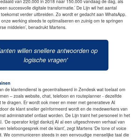
gedaald van 220.000 in 2018 naar 150.000 vandaag de dag, als
een succesvolle digitale transformatie.’ De Lijn wil het aantal
e toekomst verder uitbreiden. Zo wordt er gedacht aan WhatsApp.
onze werking steeds te optimaliseren en zuinig om te springen
rse middelen’, benadrukt Martens.
lanten willen snellere antwoorden op
logische vragen'
ainen
n de klantendienst is gecentraliseerd in Zendesk wat toelaat om
ormen – zoals website, chat, telefoon en routeplanner - dezelfde
t te dragen. Er wordt ook meer en meer met generatieve AI
door de klant sneller geïnformeerd wordt en de medewerkers van
nst administratief ontlast worden. De Lijn traint het personeel in het
I. ‘De operator krijgt dankzij AI al een uitgeschreven verhaal van
een telefoongesprek met de klant’, zegt Martens ‘De tone of voice
d. We communiceren steeds in een eenvoudige menselijke taal die