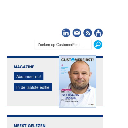
LinkedIn
Nieuwsbrief
RSS
Abonn
MAGAZINE
Abonneer nu!
In de laatste editie
MEEST GELEZEN