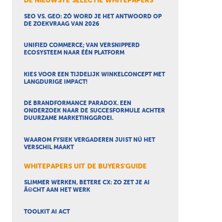
DE NIEUWSTE SELECTIE WHITEPAPERS
SEO VS. GEO: ZÓ WORD JE HET ANTWOORD OP
DE ZOEKVRAAG VAN 2026
UNIFIED COMMERCE; VAN VERSNIPPERD
ECOSYSTEEM NAAR ÉÉN PLATFORM
KIES VOOR EEN TIJDELIJK WINKELCONCEPT MET
LANGDURIGE IMPACT!
DE BRANDFORMANCE PARADOX. EEN
ONDERZOEK NAAR DE SUCCESFORMULE ACHTER
DUURZAME MARKETINGGROEI.
WAAROM FYSIEK VERGADEREN JUIST NÚ HET
VERSCHIL MAAKT
WHITEPAPERS UIT DE BUYERS'GUIDE
SLIMMER WERKEN, BETERE CX: ZO ZET JE AI
Ã©CHT AAN HET WERK
TOOLKIT AI ACT