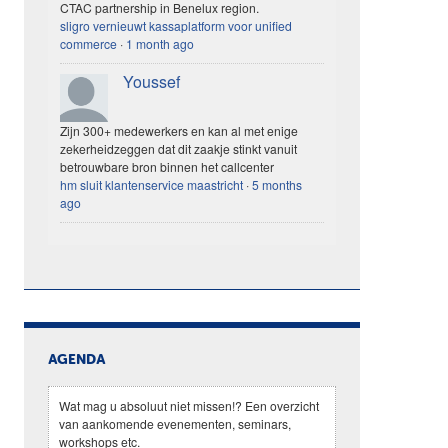
CTAC partnership in Benelux region.
sligro vernieuwt kassaplatform voor unified
commerce
·
1 month ago
Youssef
Zijn 300+ medewerkers en kan al met enige
zekerheidzeggen dat dit zaakje stinkt vanuit
betrouwbare bron binnen het callcenter
hm sluit klantenservice maastricht
·
5 months
ago
AGENDA
Wat mag u absoluut niet missen!? Een overzicht
van aankomende evenementen, seminars,
workshops etc.