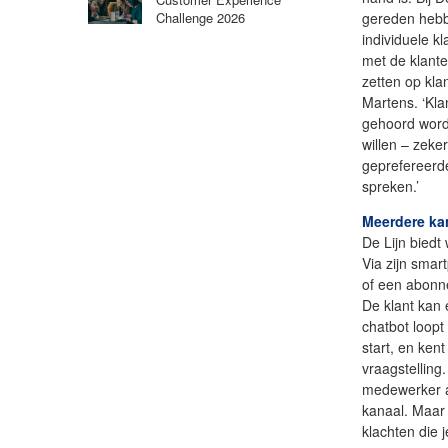
gereden hebb
Challenge 2026
individuele k
met de klante
zetten op kla
Martens. ‘Kla
gehoord word
willen – zeke
geprefereerd
spreken.’
Meerdere ka
De Lijn biedt
Via zijn smar
of een abonn
De klant kan 
chatbot loopt
start, en ken
vraagstelling
medewerker aa
kanaal. Maar 
klachten die 