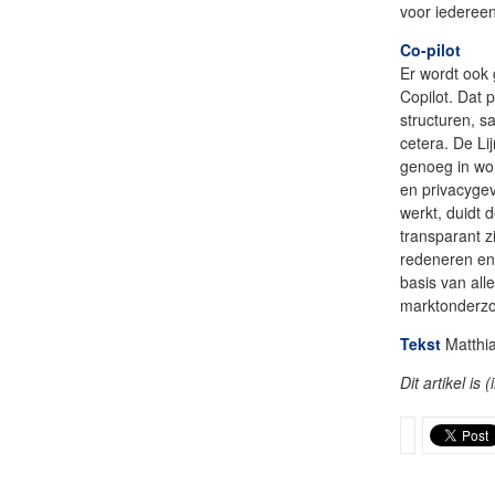
voor iedereen
Co
-
pilot
Er wordt ook
Copilot. Dat
structuren, s
cetera. De L
genoeg in wor
en privacygev
werkt, duidt
transparant zi
redeneren en
basis van all
marktonderzo
Tekst
Matthia
Dit artikel is