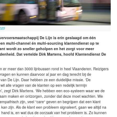
2025
vervoersmaatschappij De Lijn is erin geslaagd om één
en multi-channel én multi-sourcing klantendienst op te
lant wordt zo sneller geholpen en het zorgt voor meer
denheid. Dat vertelde Dirk Martens, hoofd Klantendienst De
en er meer dan 3000 lijnbussen rond in heel Vlaanderen. Reizigers
ragen en kunnen daarvoor al jaar en dag terecht bij de
 van De Lijn. Daar hebben ze een duidelijke missie. ‘De
 wil alle vragen van de klanten op een redelijk termijn
’, zegt Dirk Martens. ‘We hebben een eco-systeem waar we de
dzaam maken en ontzorgen, zonder dat deze moet wachten. We
 empathisch zijn, veel “care“ geven en begrijpen dat een klant
kan zijn. Als de klant een probleem signaleert, gaan we altijd na
e hand is, en wat dus de oorzaak van het probleem is. Zo kunnen