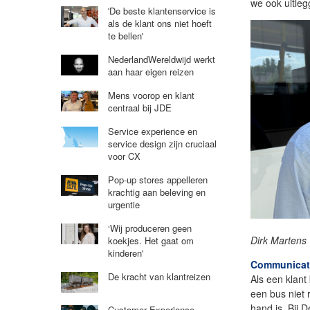
we ook uitleg
'De beste klantenservice is
als de klant ons niet hoeft
te bellen'
NederlandWereldwijd werkt
aan haar eigen reizen
Mens voorop en klant
centraal bij JDE
Service experience en
service design zijn cruciaal
voor CX
Pop-up stores appelleren
krachtig aan beleving en
urgentie
‘Wij produceren geen
Dirk Martens
koekjes. Het gaat om
kinderen'
Communicati
De kracht van klantreizen
Als een klan
een bus niet 
hand is. Bij 
Customer Experience