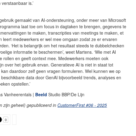
 verstaanbaar is.’
 gebruik gemaakt van AI-ondersteuning, onder meer van Microsoft
 programma laat toe om focus in dagtaken te brengen, gegevens te
amenvattingen te maken, transcripties van meetings te maken, et
ijn leert medewerkers er wel mee omgaan zodat ze er ervaren
den. ‘Het is belangrijk om het resultaat steeds te dubbelchecken
oelige informatie te beschermen’, weet Martens. ‘Wie met AI
 de rollen en geeft context mee. Medewerkers moeten ook
jn over het gebruik ervan. Generatieve AI is niet in staat tot
 kan daardoor zelf geen vragen formuleren. Wel kunnen we op
e beschikbare data door GenAI bijvoorbeeld trends, analyses en
eken opstellen.’
s Vanheerentals |
Beeld
Studio BBP/De Lijn
 (in zijn geheel) gepubliceerd in
CustomerFirst #06 - 2025
0