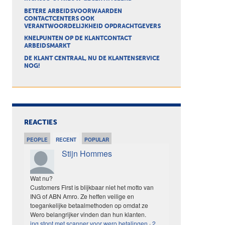
BETERE ARBEIDSVOORWAARDEN
CONTACTCENTERS OOK
VERANTWOORDELIJKHEID OPDRACHTGEVERS
KNELPUNTEN OP DE KLANTCONTACT
ARBEIDSMARKT
DE KLANT CENTRAAL, NU DE KLANTENSERVICE
NOG!
REACTIES
PEOPLE
RECENT
POPULAR
Stijn Hommes
Wat nu?
Customers First is blijkbaar niet het motto van
ING of ABN Amro. Ze heffen veilige en
toegankelijke betaalmethoden op omdat ze
Wero belangrijker vinden dan hun klanten.
ing stopt met scanner voor wero betalingen
·
2