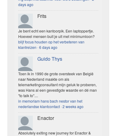
days ago
Frits
Je bent echt een kantoorpik. Een laptoppertje.
Hoeveel mensen buit je uit met minimumloon?
blijf focus houden op het verbeteren van
klantreizen
·
6 days ago
Guido Thys
Toen ik in 1990 de grote oversteek van België
naar Nederland maakte om als
telemarketingconsultant mijn geluk te proberen,
was Hans al een gevestigde waarde en dé man
"to talk to"....
in memoriam hans bach nestor van het
nederlandse klantcontact
·
2 weeks ago
Enactor
Absolutely exiting new journey for Enactor &