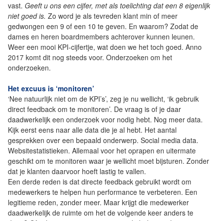
vast.
Geeft u ons een cijfer, met als toelichting dat een 8 eigenlijk
niet goed is.
Zo word je als tevreden klant min of meer
gedwongen een 9 of een 10 te geven. En waarom? Zodat de
dames en heren boardmembers achterover kunnen leunen.
Weer een mooi KPI-cijfertje, wat doen we het toch goed. Anno
2017 komt dit nog steeds voor. Onderzoeken om het
onderzoeken.
Het excuus is ‘monitoren’
‘Nee natuurlijk niet om de KPI’s’, zeg je nu wellicht, ‘ik gebruik
direct feedback om te monitoren’. De vraag is of je daar
daadwerkelijk een onderzoek voor nodig hebt. Nog meer data.
Kijk eerst eens naar alle data die je al hebt. Het aantal
gesprekken over een bepaald onderwerp. Social media data.
Websitestatistieken. Allemaal voor het oprapen en uitermate
geschikt om te monitoren waar je wellicht moet bijsturen. Zonder
dat je klanten daarvoor hoeft lastig te vallen.
Een derde reden is dat directe feedback gebruikt wordt om
medewerkers te helpen hun performance te verbeteren. Een
legitieme reden, zonder meer. Maar krijgt die medewerker
daadwerkelijk de ruimte om het de volgende keer anders te