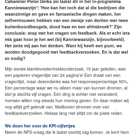
Cabaretier Pieter Derks zei laatst dit in het tv-programma
Kanniewaarzijn*: 'Hoe kan het toch dat al die bedrijven die
waanzinnige en gave en fantastische dingen maken, het
zelfvertrouwen hebben van een meisje van dertien met twee
buitenboordbeugels, dood haar en een afritsbroek?' Zijn
conclusie: stop met het vragen om feedback. Als er echt iets
mis gaat hoor je het wel (bij Kanniewaarzijn, bijvoorbeeld).
Het zette mij aan het denken. Want hij heeft een punt, we
worden doodgegooid met feedbackverzoeken. En is dat wel
zo nodig?
Mijn eerste klanttevredenheidsonderzoek, 19 jaar geleden, was
een papieren vragenlijst van 24 pagina’s! Een draak van een
vragenlijst, maar desondanks was het responsepercentage 50%.
Een percentage waar we nu alleen maar van kunnen dromen, al
stel je slechts vijf vragen. Eén ding is echter niet veranderd,
mensen willen nog steeds hun mening geven. En daar maken wij
nog altijd grif gebruik van. Mailboxen stromen over van
feedbackverzoeken. Helaas lang niet altijd om de juiste reden.
We doen het voor de KPI-cijfertjes
Neem de NPS-vraag die ik laatst voorbij zag komen. Je kent hem