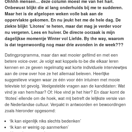
Ohhhh mensen… deze column moest me van het hart.
Onbewust blijkt die al lang onderhuids bij me te sudderen.
Maar het is de afgelopen weken volle bak aan de
oppervlakte gekomen. En nu jeukt het me de hele dag. De
ziekte blijkt ‘Litotes’ te heten, maar dat mag je verder voor
nu vergeten. Lees en huiver. De directe oorzaak is mijn
dagelijkse momentje Winter vol Liefde. By the way, waarom
is dat tegenwoordig nog maar drie avonden in de week???
Datingprogramma, maar dan wat mooier gefilmd en met een
betere voice-over. Je volgt wat koppels-to-be die elkaar leren
kennen en ze geven regelmatig wat korte individuele interviewtjes
aan de crew over hoe ze het allemaal beleven. Heerlijke
suggestieve vragen waar ze één voor één intuinen met mooie
televisie tot gevolg. Veelgestelde vragen aan de kandidaten: Wat
vind je van hem/haar? Of: Hoe vind je het hier? En daar komt de
‘litotes’-ellende om de hoek, wat mij betreft de lelijkste versie van
de Nederlandse cultuur. Verpakt in antwoorden en bewoordingen
zoals hieronder opgesomd:
‘Ik kan eigenlijk niks slechts bedenken’
‘Ik kan er weinig op aanmerken’