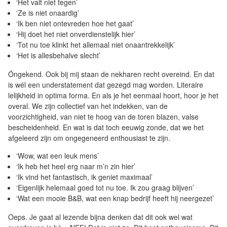
‘Het valt niet tegen’
‘Ze is niet onaardig’
‘Ik ben niet ontevreden hoe het gaat’
‘Hij doet het niet onverdienstelijk hier’
‘Tot nu toe klinkt het allemaal niet onaantrekkelijk’
‘Het is allesbehalve slecht’
Óngekend. Ook bij mij staan de nekharen recht overeind. En dat
is wél een understatement dat gezegd mag worden. Literaire
lelijkheid in optima forma. En als je het eenmaal hoort, hoor je het
overal. We zijn collectief van het indekken, van de
voorzichtigheid, van niet te hoog van de toren blazen, valse
bescheidenheid. En wat is dat toch eeuwig zonde, dat we het
afgeleerd zijn om ongegeneerd enthousiast te zijn.
‘Wow, wat een leuk mens’
‘Ik heb het heel erg naar m’n zin hier’
‘Ik vind het fantastisch, ik geniet maximaal’
‘Eigenlijk helemaal goed tot nu toe. Ik zou graag blijven’
‘Wat een mooie B&B, wat een knap bedrijf heeft hij neergezet’
Oeps. Je gaat al lezende bijna denken dat dit ook wel wat