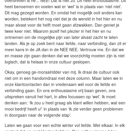
overdreven is hè... NEE! Dat is niet zo. Dit heet enthousiasme. Dit
heet benoemen en voelen wat er ‘wel’ is in plaats van ‘niet niet’.
Dit mag gezegd worden. En omdat het mogelijk ooit anders kan
worden, betekent het nog niet dat je de wereld in het hier en nu
maar alvast voor de helft moet gaan afzwakken. Dan geniet je
twee keer niet. Waarom jezelf het plezier in het hier en nu
ontnemen om de mogelijke pijn van later alvast zacht te laten
landen. Als je op zoek bent naar liefde, naar verbinding, dan zit er
meer kans in de JA dan in de NEE NEE. Vertrouw me. En dat we
en masse zijn gaan denken dat we voorzichtig moeten zijn is niet
logisch, dat is helaas in onze cultuur geslopen.
Okay, genoeg ge-moraalridder van mij. Ik draai de cultuur ook
niet om in een handomdraai met deze column. Maar laten we in
onze klantcontacten dan in vredenaam wél voor de liefde en
verbinding gaan. En ons enthousiasme vrij baan geven, ons
uitspreken vanuit het hart, in alles focussen op ‘wel’. Ik moet
denken aan: ‘Ik zou u heel graag als klant willen hebben, wat een
mooi bedrijf heeft u!’ in plaats van ‘ik zie verder geen problemen
in doorgaan naar de volgende stap’.
Laten we gaan voor een echte winter vol liefde. Met elkaar. In elk