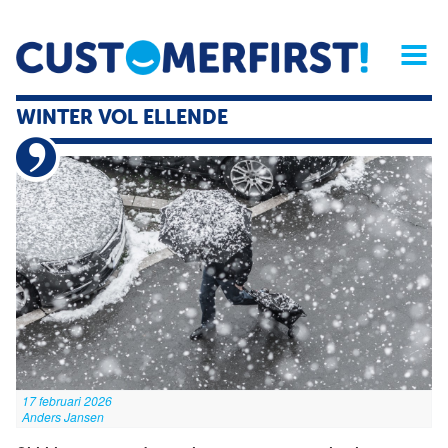
Home
Opinie
Archief
Magazine
Service
Buyers'Guide
WINTER VOL ELLENDE
Linked
Nieu
R
17 februari 2026
Anders Jansen