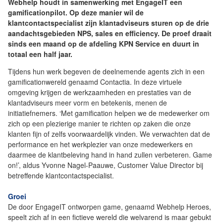
Webhelp houdt in samenwerking met EngageIT een
gamificationpilot. Op deze manier wil de
klantcontactspecialist zijn klantadviseurs sturen op de drie
aandachtsgebieden NPS, sales en efficiency. De proef draait
sinds een maand op de afdeling KPN Service en duurt in
totaal een half jaar.
Tijdens hun werk begeven de deelnemende agents zich in een
gamificationwereld genaamd Contactia. In deze virtuele
omgeving krijgen de werkzaamheden en prestaties van de
klantadviseurs meer vorm en betekenis, menen de
initiatiefnemers. ‘Met gamification helpen we de medewerker om
zich op een plezierige manier te richten op zaken die onze
klanten fijn of zelfs voorwaardelijk vinden. We verwachten dat de
performance en het werkplezier van onze medewerkers en
daarmee de klantbeleving hand in hand zullen verbeteren. Game
on!’, aldus Yvonne Nagel-Paauwe, Customer Value Director bij
betreffende klantcontactspecialist.
Groei
De door EngageIT ontworpen game, genaamd Webhelp Heroes,
speelt zich af in een fictieve wereld die welvarend is maar gebukt