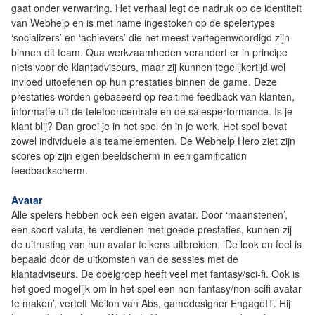
gaat onder verwarring. Het verhaal legt de nadruk op de identiteit
van Webhelp en is met name ingestoken op de spelertypes
‘socializers’ en ‘achievers’ die het meest vertegenwoordigd zijn
binnen dit team. Qua werkzaamheden verandert er in principe
niets voor de klantadviseurs, maar zij kunnen tegelijkertijd wel
invloed uitoefenen op hun prestaties binnen de game. Deze
prestaties worden gebaseerd op realtime feedback van klanten,
informatie uit de telefooncentrale en de salesperformance. Is je
klant blij? Dan groei je in het spel én in je werk. Het spel bevat
zowel individuele als teamelementen. De Webhelp Hero ziet zijn
scores op zijn eigen beeldscherm in een gamification
feedbackscherm.
Avatar
Alle spelers hebben ook een eigen avatar. Door ‘maanstenen’,
een soort valuta, te verdienen met goede prestaties, kunnen zij
de uitrusting van hun avatar telkens uitbreiden. ‘De look en feel is
bepaald door de uitkomsten van de sessies met de
klantadviseurs. De doelgroep heeft veel met fantasy/sci-fi. Ook is
het goed mogelijk om in het spel een non-fantasy/non-scifi avatar
te maken’, vertelt Meilon van Abs, gamedesigner EngageIT. Hij