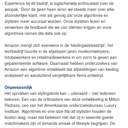
Experience bij dit bedrijf, is logischerwijs enthousiast over de
aanpak. ‘Door de jaren heen leren we steeds meer over elke
afzonderlijke klant, met als gevolg dat onze algoritmes en
stylisten meer accuraat worden. Onze stylisten lezen en
verwerken de feedback die we van cliënten krijgen en onze
algoritmes nemen die data ook op.’
Amazon mengt zich eveneens in de ‘kledingadviesstrijd’: het
techbedrijf huurde in de afgelopen jaren modeontwerpers,
fotobewerkers en retailmedewerkers in om vorm te geven aan
gepatenteerde software. Daarnaast hebben onderzoekers van
Amazon een algoritme ontwikkeld dat afbeeldingen van kleding
analyseert en aansluitend vergelijkbare items ontwerpt.
Onpersoonlijk
Het oprukken van stylingsbots kan – uiteraard – niet iedereen
bekoren. Een van de criticasters van deze ontwikkeling is Milton
Pedraza, ceo van het Amerikaanse onderzoeksbureau Luxury
Institute. ‘Algoritmes en one-size-fits-all stylisten houden de
kosten laag, maar dat betekent niet dat zij in essentie goede
matchmakers zijn of iemands smaak of lifestyle begrijpen. De