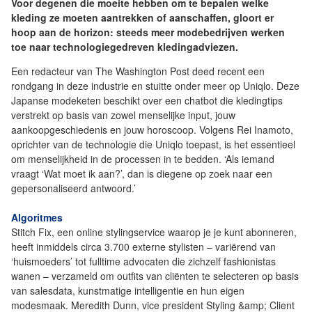
Voor degenen die moeite hebben om te bepalen welke
kleding ze moeten aantrekken of aanschaffen, gloort er
hoop aan de horizon: steeds meer modebedrijven werken
toe naar technologiegedreven kledingadviezen.
Een redacteur van The Washington Post deed recent een
rondgang in deze industrie en stuitte onder meer op Uniqlo. Deze
Japanse modeketen beschikt over een chatbot die kledingtips
verstrekt op basis van zowel menselijke input, jouw
aankoopgeschiedenis en jouw horoscoop. Volgens Rei Inamoto,
oprichter van de technologie die Uniqlo toepast, is het essentieel
om menselijkheid in de processen in te bedden. ‘Als iemand
vraagt ‘Wat moet ik aan?’, dan is diegene op zoek naar een
gepersonaliseerd antwoord.’
Algoritmes
Stitch Fix, een online stylingservice waarop je je kunt abonneren,
heeft inmiddels circa 3.700 externe stylisten – variërend van
‘huismoeders’ tot fulltime advocaten die zichzelf fashionistas
wanen – verzameld om outfits van cliënten te selecteren op basis
van salesdata, kunstmatige intelligentie en hun eigen
modesmaak. Meredith Dunn, vice president Styling &amp; Client