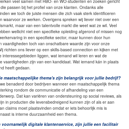
werken veel samen met HBO- en WO-studenten en zoeken gericht
ie passen bij het profiel van onze klanten. Ondanks alle
inden we toch de juiste mensen die zich vaak sterk identificeren
n waarvoor ze werken. Overigens spreken wij liever niet over een
smarkt, maar van een talentvolle markt die weet wat ze wil. Veel
bben wellicht niet een specifieke opleiding afgerond of missen nog
werkervaring in een specifieke sector, maar kunnen door hun
an vaardigheden toch van onschatbare waarde zijn voor onze
Wij richten ons liever op een skills-based connection en kijken met
 interessegebieden liggen, wat iemand wil leren en wat de
e vaardigheden zijn van een kandidaat. Wat iemand kán in plaats
nd heeft gedaan.
e maatschappelijke thema's zijn belangrijk voor jullie bedrijf?
we benaderd door bedrijven wanneer een maatschappelijk thema
sterking rondom de communicatie of afhandeling van een
derwerp. Dat kan variëren van ondersteuning op social reviews, als
zijn in producten die levensbedreigend kunnen zijn of als er aan
an claims moet plaatsvinden omdat er iets behoorlijk mis is
naast is interne duurzaamheid een thema.
 voornamelijk digitale klantenservice, zijn jullie een facilitair