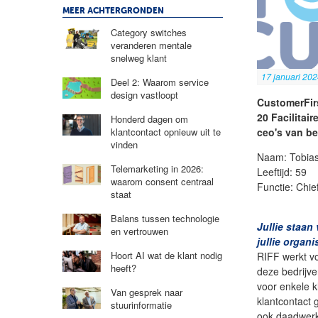
MEER ACHTERGRONDEN
Category switches
veranderen mentale
snelweg klant
17 januari 20
Deel 2: Waarom service
design vastloopt
CustomerFirs
20 Facilitai
Honderd dagen om
ceo's van be
klantcontact opnieuw uit te
vinden
Naam: Tobia
Telemarketing in 2026:
Leeftijd: 59
waarom consent centraal
Functie: Chie
staat
Balans tussen technologie
Jullie staan
en vertrouwen
jullie organi
Hoort AI wat de klant nodig
RIFF werkt vo
heeft?
deze bedrijve
voor enkele k
Van gesprek naar
klantcontact 
stuurinformatie
ook daadwerke