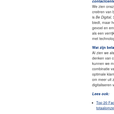
contactcent
We zien onsz
creëren van b
is
Be Digital
biedt, maar he
gevoel en emp
als een verri
met technolog
Wat zijn bel
AI zien we al
denken van c
kunnen we met
combinatie va
optimale kla
om meer uit z
digitaliseren 
Lees ook:
Top 20 Fac
totaalomze