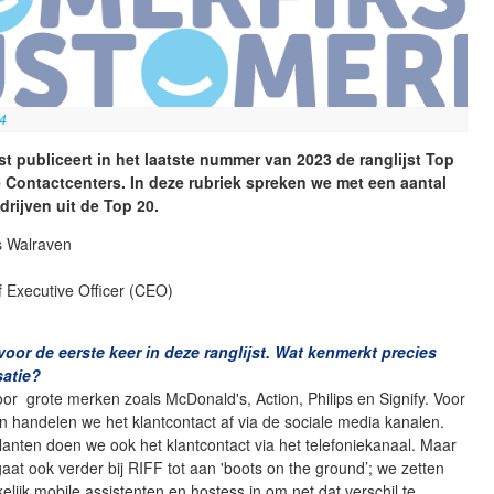
24
t publiceert in het laatste nummer van 2023 de ranglijst Top
re Contactcenters. In deze rubriek spreken we met een aantal
drijven uit de Top 20.
s Walraven
f Executive Officer (CEO)
 voor de eerste keer in deze ranglijst. Wat kenmerkt precies
satie?
or grote merken zoals McDonald's, Action, Philips en Signify. Voor
n handelen we het klantcontact af via de sociale media kanalen.
lanten doen we ook het klantcontact via het telefoniekanaal. Maar
gaat ook verder bij RIFF tot aan 'boots on the ground’; we zetten
lijk mobile assistenten en hostess in om net dat verschil te