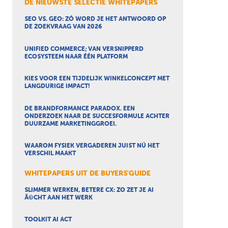
DE NIEUWSTE SELECTIE WHITEPAPERS
SEO VS. GEO: ZÓ WORD JE HET ANTWOORD OP
DE ZOEKVRAAG VAN 2026
UNIFIED COMMERCE; VAN VERSNIPPERD
ECOSYSTEEM NAAR ÉÉN PLATFORM
KIES VOOR EEN TIJDELIJK WINKELCONCEPT MET
LANGDURIGE IMPACT!
DE BRANDFORMANCE PARADOX. EEN
ONDERZOEK NAAR DE SUCCESFORMULE ACHTER
DUURZAME MARKETINGGROEI.
WAAROM FYSIEK VERGADEREN JUIST NÚ HET
VERSCHIL MAAKT
WHITEPAPERS UIT DE BUYERS'GUIDE
SLIMMER WERKEN, BETERE CX: ZO ZET JE AI
Ã©CHT AAN HET WERK
TOOLKIT AI ACT