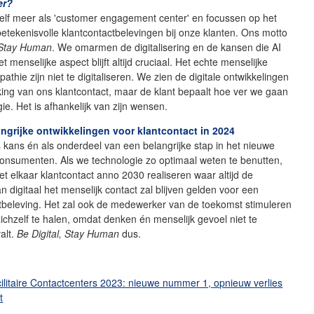
er?
elf meer als 'customer engagement center' en focussen op het
etekenisvolle klantcontactbelevingen bij onze klanten. Ons motto
, Stay Human
. We omarmen de digitalisering en de kansen die AI
t menselijke aspect blijft altijd cruciaal. Het echte menselijke
athie zijn niet te digitaliseren. We zien de digitale ontwikkelingen
jking van ons klantcontact, maar de klant bepaalt hoe ver we gaan
ie. Het is afhankelijk van zijn wensen.
angrijke ontwikkelingen voor klantcontact in 2024
s kans én als onderdeel van een belangrijke stap in het nieuwe
onsumenten. Als we technologie zo optimaal weten te benutten,
 elkaar klantcontact anno 2030 realiseren waar altijd de
n digitaal het menselijk contact zal blijven gelden voor een
ntbeleving. Het zal ook de medewerker van de toekomst stimuleren
ichzelf te halen, omdat denken én menselijk gevoel niet te
valt.
Be Digital, Stay Human
dus.
ilitaire Contactcenters 2023: nieuwe nummer 1, opnieuw verlies
t