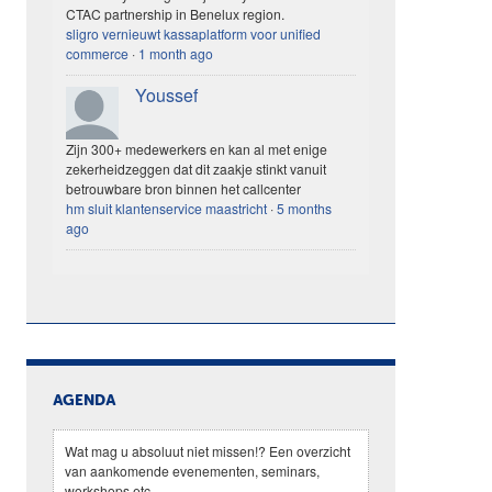
CTAC partnership in Benelux region.
sligro vernieuwt kassaplatform voor unified
commerce
·
1 month ago
Youssef
Zijn 300+ medewerkers en kan al met enige
zekerheidzeggen dat dit zaakje stinkt vanuit
betrouwbare bron binnen het callcenter
hm sluit klantenservice maastricht
·
5 months
ago
AGENDA
Wat mag u absoluut niet missen!? Een overzicht
van aankomende evenementen, seminars,
workshops etc.