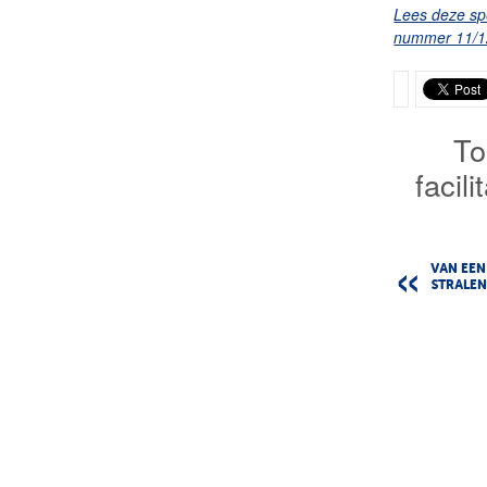
Lees deze spe
nummer 11/1
To
facil
VAN EE
STRALE