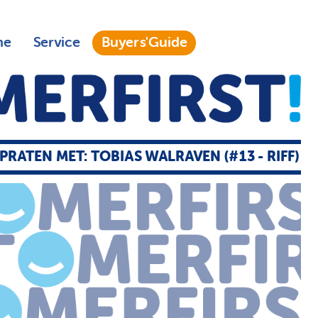
ne
Service
Buyers'Guide
PRATEN MET: TOBIAS WALRAVEN (#13 - RIFF)