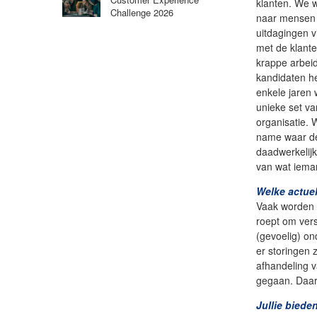
klanten. We 
Challenge 2026
naar mensen d
uitdagingen v
met de klante
krappe arbeid
kandidaten he
enkele jaren 
unieke set v
organisatie. 
name waar de
daadwerkelijk
van wat iema
Welke actuel
Vaak worden 
roept om ver
(gevoelig) on
er storingen 
afhandeling v
gegaan. Daar
Jullie bieden