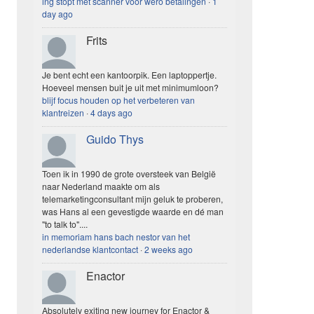
ing stopt met scanner voor wero betalingen
·
1
day ago
Frits
Je bent echt een kantoorpik. Een laptoppertje.
Hoeveel mensen buit je uit met minimumloon?
blijf focus houden op het verbeteren van
klantreizen
·
4 days ago
Guido Thys
Toen ik in 1990 de grote oversteek van België
naar Nederland maakte om als
telemarketingconsultant mijn geluk te proberen,
was Hans al een gevestigde waarde en dé man
"to talk to"....
in memoriam hans bach nestor van het
nederlandse klantcontact
·
2 weeks ago
Enactor
Absolutely exiting new journey for Enactor &