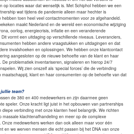
 op locaties waar dat wenselijk is. Met Schiphol hebben we een
rtnership wat tijdens de pandemie alleen maar hechter is
 hebben toen heel veel contactmomenten voor ze afgehandeld.
ekeken maakt Nederland en de wereld een economische wijziging
rona, oorlog, energiecrisis, inflatie en een veranderende
 Dit vormt een uitdaging op verschillende niveaus. Leveranciers,
onsumenten hebben andere vraagstukken en uitdagingen en dat
dere invalshoeken en oplossingen. We hebben onze klantcontact
nering aangesloten op de nieuwe behoefte van de klant en haar
 De problematiek inventariseren, signaleren en hierop 24/7
nspelen. Wij zien onszelf als ‘special forces’ die de verbinding
 maatschappij, klant en haar consumenten op de behoefte van dat
 jullie team?
ssen de 380 en 400 medewerkers en zijn daarmee geen
ote speler. Onze kracht ligt juist in het opbouwen van partnerships
 diepe verbinding met onze klanten heel belangrijk. We richten
p massale klachtenafhandeling en meer op de complexe
. Onze medewerkers werken dan ook alleen maar voor één
lant en we werven mensen die echt passen bij het DNA van onze