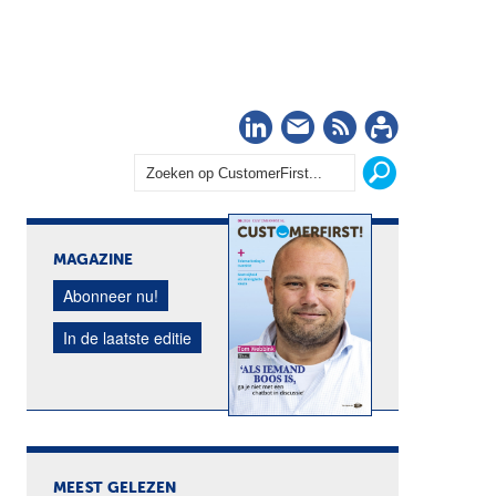
LinkedIn
Nieuwsbrief
RSS
Abonn
MAGAZINE
Abonneer nu!
In de laatste editie
MEEST GELEZEN