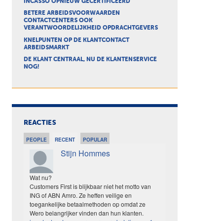
INCASSO OPNIEUW GECERTIFICEERD
BETERE ARBEIDSVOORWAARDEN
CONTACTCENTERS OOK
VERANTWOORDELIJKHEID OPDRACHTGEVERS
KNELPUNTEN OP DE KLANTCONTACT
ARBEIDSMARKT
DE KLANT CENTRAAL, NU DE KLANTENSERVICE
NOG!
REACTIES
PEOPLE
RECENT
POPULAR
Stijn Hommes
Wat nu?
Customers First is blijkbaar niet het motto van
ING of ABN Amro. Ze heffen veilige en
toegankelijke betaalmethoden op omdat ze
Wero belangrijker vinden dan hun klanten.