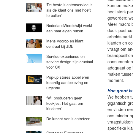
'De beste klantenservice is
kunnen maken
als de klant ons niet hoeft
heel sterk pa
te bellen'
geworden; we
Meer macro b
NederlandWereldwijd werkt
door: post-co
aan haar eigen reizen
arbeidsmarkt.
Mens voorop en klant
klanten en c
centraal bij JDE
vraagt om an
brandpositio
Service experience en
consumenten.
service design zijn cruciaal
voor CX
adequaat op i
maken tussen
Pop-up stores appelleren
moment.
krachtig aan beleving en
urgentie
Hoe groot is
We hebben tu
‘Wij produceren geen
gigantisch gr
koekjes. Het gaat om
kinderen'
en vinden een
ons minder o
De kracht van klantreizen
vraagstukken
specifieke k
Customer Experience