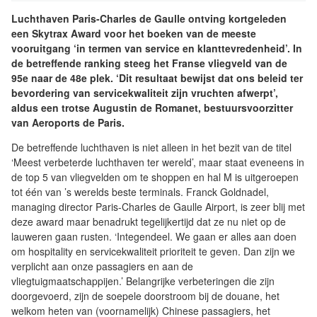
Luchthaven Paris-Charles de Gaulle ontving kortgeleden
een Skytrax Award voor het boeken van de meeste
vooruitgang ‘in termen van service en klanttevredenheid’. In
de betreffende ranking steeg het Franse vliegveld van de
95e naar de 48e plek. ‘Dit resultaat bewijst dat ons beleid ter
bevordering van servicekwaliteit zijn vruchten afwerpt’,
aldus een trotse Augustin de Romanet, bestuursvoorzitter
van Aeroports de Paris.
De betreffende luchthaven is niet alleen in het bezit van de titel
‘Meest verbeterde luchthaven ter wereld’, maar staat eveneens in
de top 5 van vliegvelden om te shoppen en hal M is uitgeroepen
tot één van ’s werelds beste terminals. Franck Goldnadel,
managing director Paris-Charles de Gaulle Airport, is zeer blij met
deze award maar benadrukt tegelijkertijd dat ze nu niet op de
lauweren gaan rusten. ‘Integendeel. We gaan er alles aan doen
om hospitality en servicekwaliteit prioriteit te geven. Dan zijn we
verplicht aan onze passagiers en aan de
vliegtuigmaatschappijen.’ Belangrijke verbeteringen die zijn
doorgevoerd, zijn de soepele doorstroom bij de douane, het
welkom heten van (voornamelijk) Chinese passagiers, het