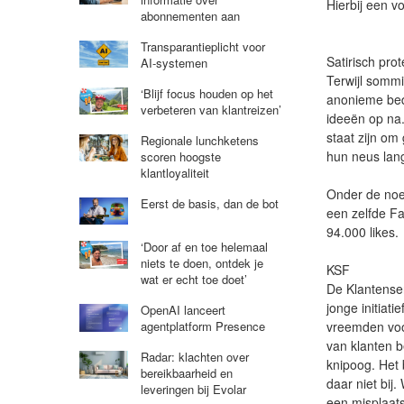
Hierbij een v
abonnementen aan
Transparantieplicht voor
Satirisch prot
AI-systemen
Terwijl somm
‘Blijf focus houden op het
anonieme bed
verbeteren van klantreizen’
ideeën op na. 
staat zijn om
Regionale lunchketens
hun neus lan
scoren hoogste
klantloyaliteit
Onder de n
Eerst de basis, dan de bot
een zelfde F
94.000 likes.
‘Door af en toe helemaal
niets te doen, ontdek je
KSF
wat er echt toe doet’
De Klantense
jonge initiat
OpenAI lanceert
vreemden voo
agentplatform Presence
van klanten 
Radar: klachten over
knipoog. Het 
bereikbaarheid en
daar niet bij
leveringen bij Evolar
een misplaats