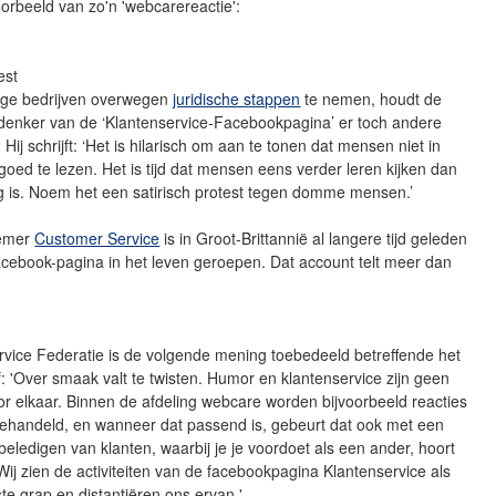
oorbeeld van zo'n 'webcarereactie':
est
ige bedrijven overwegen
juridische stappen
te nemen, houdt de
enker van de ‘Klantenservice-Facebookpagina’ er toch andere
Hij schrijft: ‘Het is hilarisch om aan te tonen dat mensen niet in
 goed te lezen. Het is tijd dat mensen eens verder leren kijken dan
g is. Noem het een satirisch protest tegen domme mensen.’
oemer
Customer Service
is in Groot-Brittannië al langere tijd geleden
acebook-pagina in het leven geroepen. Dat account telt meer dan
rvice Federatie is de volgende mening toebedeeld betreffende het
ief: 'Over smaak valt te twisten. Humor en klantenservice zijn geen
r elkaar. Binnen de afdeling webcare worden bijvoorbeeld reacties
behandeld, en wanneer dat passend is, gebeurt dat ook met een
beledigen van klanten, waarbij je je voordoet als een ander, hoort
. Wij zien de activiteiten van de facebookpagina Klantenservice als
te grap en distantiëren ons ervan.'