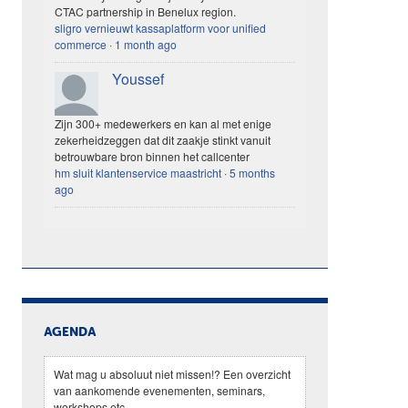
CTAC partnership in Benelux region.
sligro vernieuwt kassaplatform voor unified
commerce
·
1 month ago
Youssef
Zijn 300+ medewerkers en kan al met enige
zekerheidzeggen dat dit zaakje stinkt vanuit
betrouwbare bron binnen het callcenter
hm sluit klantenservice maastricht
·
5 months
ago
AGENDA
Wat mag u absoluut niet missen!? Een overzicht
van aankomende evenementen, seminars,
workshops etc.