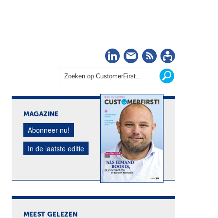
LinkedIn
Nieuwsbrief
RSS
Abonn
MAGAZINE
Abonneer nu!
In de laatste editie
MEEST GELEZEN