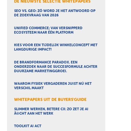
DE NIEUWSTE SELECTIE WHITEPAPERS
SEO VS. GEO: ZÓ WORD JE HET ANTWOORD OP
DE ZOEKVRAAG VAN 2026
UNIFIED COMMERCE; VAN VERSNIPPERD
ECOSYSTEEM NAAR ÉÉN PLATFORM
KIES VOOR EEN TIJDELIJK WINKELCONCEPT MET
LANGDURIGE IMPACT!
DE BRANDFORMANCE PARADOX. EEN
ONDERZOEK NAAR DE SUCCESFORMULE ACHTER
DUURZAME MARKETINGGROEI.
WAAROM FYSIEK VERGADEREN JUIST NÚ HET
VERSCHIL MAAKT
WHITEPAPERS UIT DE BUYERS'GUIDE
SLIMMER WERKEN, BETERE CX: ZO ZET JE AI
Ã©CHT AAN HET WERK
TOOLKIT AI ACT