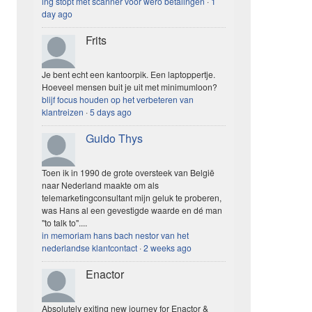
ing stopt met scanner voor wero betalingen
·
1
day ago
Frits
Je bent echt een kantoorpik. Een laptoppertje.
Hoeveel mensen buit je uit met minimumloon?
blijf focus houden op het verbeteren van
klantreizen
·
5 days ago
Guido Thys
Toen ik in 1990 de grote oversteek van België
naar Nederland maakte om als
telemarketingconsultant mijn geluk te proberen,
was Hans al een gevestigde waarde en dé man
"to talk to"....
in memoriam hans bach nestor van het
nederlandse klantcontact
·
2 weeks ago
Enactor
Absolutely exiting new journey for Enactor &