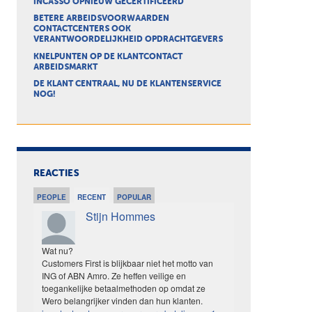
INCASSO OPNIEUW GECERTIFICEERD
BETERE ARBEIDSVOORWAARDEN
CONTACTCENTERS OOK
VERANTWOORDELIJKHEID OPDRACHTGEVERS
KNELPUNTEN OP DE KLANTCONTACT
ARBEIDSMARKT
DE KLANT CENTRAAL, NU DE KLANTENSERVICE
NOG!
REACTIES
PEOPLE
RECENT
POPULAR
Stijn Hommes
Wat nu?
Customers First is blijkbaar niet het motto van
ING of ABN Amro. Ze heffen veilige en
toegankelijke betaalmethoden op omdat ze
Wero belangrijker vinden dan hun klanten.