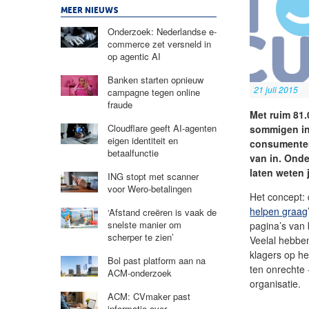
MEER NIEUWS
Onderzoek: Nederlandse e-
commerce zet versneld in
op agentic AI
Banken starten opnieuw
21 juli 2015
campagne tegen online
fraude
Met ruim 81.
Cloudflare geeft AI-agenten
sommigen in
eigen identiteit en
consumenten 
betaalfunctie
van in. Ond
laten weten 
ING stopt met scanner
voor Wero-betalingen
Het concept: 
helpen graag
‘Afstand creëren is vaak de
snelste manier om
pagina’s van 
scherper te zien’
Veelal hebben
klagers op he
Bol past platform aan na
ten onrechte
ACM-onderzoek
organisatie.
ACM: CVmaker past
informatie over